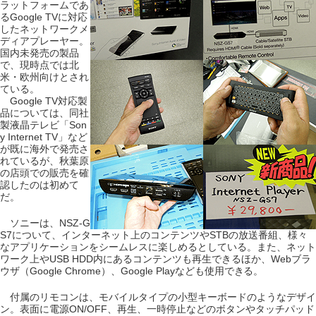
ラットフォームであ
るGoogle TVに対応
したネットワークメ
ディアプレーヤー。
国内未発売の製品
で、現時点では北
米・欧州向けとされ
ている。
Google TV対応製
品については、同社
製液晶テレビ「Son
y Internet TV」など
が既に海外で発売さ
れているが、秋葉原
の店頭での販売を確
認したのは初めて
だ。
ソニーは、NSZ-G
S7について、インターネット上のコンテンツやSTBの放送番組、様々
なアプリケーションをシームレスに楽しめるとしている。また、ネット
ワーク上やUSB HDD内にあるコンテンツも再生できるほか、Webブラ
ウザ（Google Chrome）、Google Playなども使用できる。
付属のリモコンは、モバイルタイプの小型キーボードのようなデザイ
ン。表面に電源ON/OFF、再生、一時停止などのボタンやタッチパッド