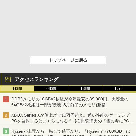
トップページに戻る
アクセスランキング
1時間
24時間
1週間
1カ月
DDR5メモリの16GB×2枚組が今年最安の39,980円、大容量の
64GB×2枚組は一部が続騰 [8月前半のメモリ価格]
XBOX Series Xが値上げで10万円超え。近い性能のゲーミング
PCを自作するといくらになる？【石田賀津男の『酒の肴にPCゲ
ーム』】
Ryzenが上昇から一転して値下がり、「Ryzen 7 7700X3D」は