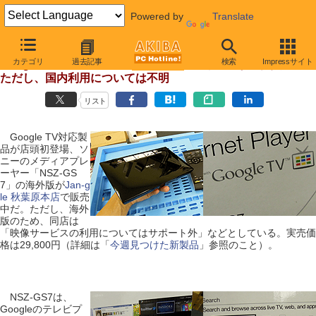
Powered by
Translate
【 2012年7月26日 】
カテゴリ
過去記事
検索
Impressサイト
Google TV対応のソニー製メディアプレイヤーが直輸入
ただし、国内利用については不明
リスト
Google TV対応製
品が店頭初登場、ソ
ニーのメディアプレ
ーヤー「NSZ-GS
7」の海外版が
Jan-g
le 秋葉原本店
で販売
中だ。ただし、海外
版のため、同店は
「映像サービスの利用についてはサポート外」などとしている。実売価
格は29,800円（詳細は「
今週見つけた新製品
」参照のこと）。
NSZ-GS7は、
Googleのテレビプ