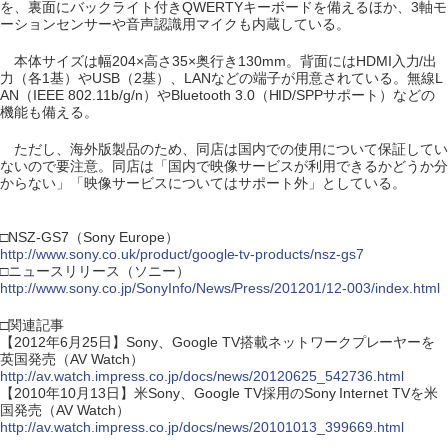
を、裏面にバックライト付きQWERTYキーボードを備えるほか、3軸モ
ーションセンサーや音声認識用マイクも内蔵している。
本体サイズは幅204×高さ35×奥行き130mm。背面にはHDMI入力/出
力（各1基）やUSB（2基）、LANなどの端子が用意されている。無線L
AN（IEEE 802.11b/g/n）やBluetooth 3.0（HID/SPPサポート）などの
機能も備える。
ただし、海外版製品のため、同店は国内での使用について保証してい
ないので要注意。同店は「国内で映像サービスが利用できるかどうか分
からない」「映像サービスについてはサポート外」としている。
□NSZ-GS7（Sony Europe）
http://www.sony.co.uk/product/google-tv-products/nsz-gs7
□ニュースリリース（ソニー）
http://www.sony.co.jp/SonyInfo/News/Press/201201/12-003/index.html
□関連記事
【2012年6月25日】Sony、Google TV搭載ネットワークプレーヤーを
英国発売（AV Watch）
http://av.watch.impress.co.jp/docs/news/20120625_542736.html
【2010年10月13日】米Sony、Google TV採用のSony Internet TVを米
国発売（AV Watch）
http://av.watch.impress.co.jp/docs/news/20101013_399669.html