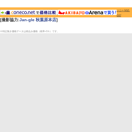
ソニー NSZ-
GS7
[撮影協力:
Jan-gle 秋葉原本店
]
※特記無き価格データは税込み価格（税率=5％）です。