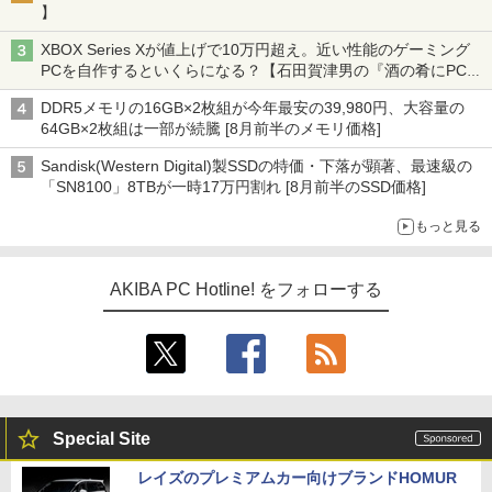
】
XBOX Series Xが値上げで10万円超え。近い性能のゲーミング
PCを自作するといくらになる？【石田賀津男の『酒の肴にPCゲ
ーム』】
DDR5メモリの16GB×2枚組が今年最安の39,980円、大容量の
64GB×2枚組は一部が続騰 [8月前半のメモリ価格]
Sandisk(Western Digital)製SSDの特価・下落が顕著、最速級の
「SN8100」8TBが一時17万円割れ [8月前半のSSD価格]
もっと見る
AKIBA PC Hotline! をフォローする
Special Site
レイズのプレミアムカー向けブランドHOMUR