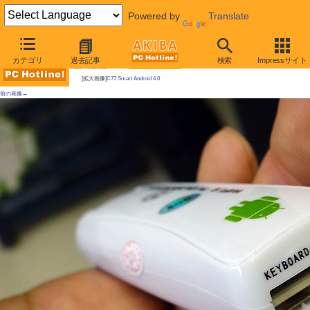
Powered by
Translate
AKIBA PC Hotline!
カテゴリ
過去記事
検索
Impressサイト
今週見つけた新製品：スマートフォン/タブレット端末
[拡大画像]
C77 Smart Android 4.0
前の画像←