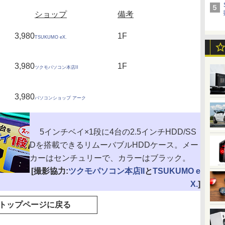
ショップ
備考
3,980
1F
TSUKUMO eX.
3,980
1F
ツクモパソコン本店II
3,980
パソコンショップ アーク
5インチベイ×1段に4台の2.5インチHDD/SS
Dを搭載できるリムーバブルHDDケース。メー
カーはセンチュリーで、カラーはブラック。
[撮影協力:
ツクモパソコン本店II
と
TSUKUMO e
X.
]
トップページに戻る