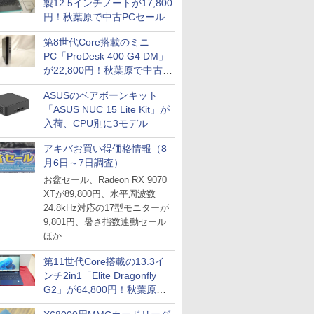
製12.5インチノートが17,800
円！秋葉原で中古PCセール
第8世代Core搭載のミニ
PC「ProDesk 400 G4 DM」
が22,800円！秋葉原で中古
PCセール
ASUSのベアボーンキット
「ASUS NUC 15 Lite Kit」が
入荷、CPU別に3モデル
アキバお買い得価格情報（8
月6日～7日調査）
お盆セール、Radeon RX 9070
XTが89,800円、水平周波数
24.8kHz対応の17型モニターが
9,801円、暑さ指数連動セール
ほか
第11世代Core搭載の13.3イ
ンチ2in1「Elite Dragonfly
G2」が64,800円！秋葉原で
中古PCセール