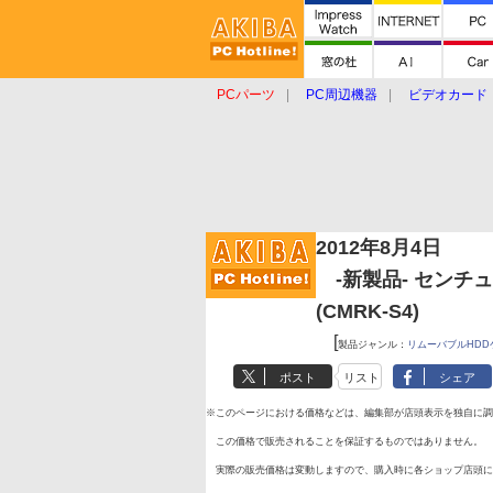
PCパーツ
PC周辺機器
ビデオカード
タブレット
おもしろグッズ
ショップ
2012年8月4日
-新製品- センチュリ
(CMRK-S4)
[
製品ジャンル：
リムーバブルHDD
ポスト
リスト
シェア
※このページにおける価格などは、編集部が店頭表示を独自に調
この価格で販売されることを保証するものではありません。
実際の販売価格は変動しますので、購入時に各ショップ店頭に