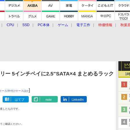
CPU
SSD
PC本体
ゲーム
電子工作
特価情報
秋葉
グルメ
イベント
価格動向
ー 5インチベイに2.5"SATA×4 まとめるラック
1
]
ケース/外付けケースほか
はてブ
note
LinkedIn
査したものです。
てご確認ください。