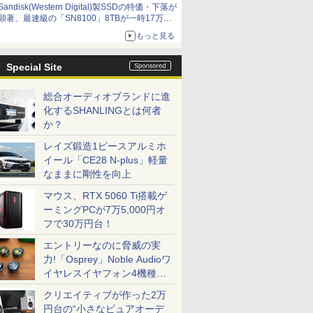
Sandisk(Western Digital)製SSDの特価・下落が
顕著、最速級の「SN8100」8TBが一時17万円
割れ [8月前半のSSD価格]
もっと見る
Special Site
総合オーディオブランドに進
化するSHANLINGとは何者
か？
レイズ鍛造1ピースアルミホ
イール「CE28 N-plus」軽量
なままに剛性を向上
マウス、RTX 5060 Ti搭載ゲ
ーミングPCが7万5,000円オ
フで30万円台！
エントリーなのに脅威の実
力!「Osprey」Noble Audioワ
イヤレスイヤフォン4機種を
一気に聴く
クリエイティブが作った2万
円台の“小さなピュアオーデ