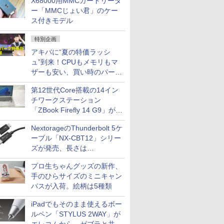
X68000用MMCカードリーダ
ー「MMCじょい君」のケー
ス付きモデル
特別企画
アキバに“夏の特価ラッシ
ュ”到来！CPUもメモリもマ
ザーも安い、買い時のパーツ
は？【8月7日(金)22時配信】
第12世代Core搭載の14イン
チワークステーション
「ZBook Firefly 14 G9」が
79,800円！秋葉原で中古PC
NextorageのThunderbolt 5ケ
セール
ーブル「NX-CBT12」シリー
ズが発売、長さは
30cm/50cm/1mの3種類
プロ生ちゃんグッズの新作、
手のひらサイズのミニキャン
バスが入荷。絵柄は5種類
iPadでもそのまま使えるボー
ルペン「STYLUS 2WAY」が