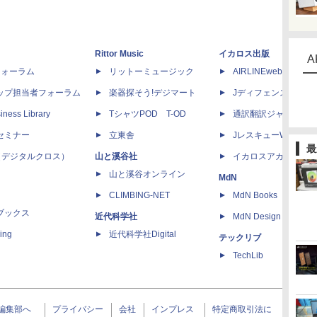
Rittor Music
イカロス出版
A
dフォーラム
リットーミュージック
AIRLINEweb
ップ担当者フォーラム
楽器探そう!デジマート
Jディフェンスニュー
iness Library
TシャツPOD T-OD
通訳翻訳ジャーナル
セミナー
立東舎
JレスキューWeb
最
 X（デジタルクロス）
山と溪谷社
イカロスアカデミー
山と溪谷オンライン
MdN
CLIMBING-NET
MdN Books
ブックス
近代科学社
MdN Design Interacti
ing
近代科学社Digital
テックリブ
TechLib
編集部へ
プライバシー
会社
インプレス
特定商取引法に