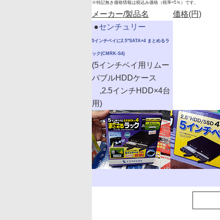
※特記無き価格情報は税込み価格（税率=5％）です。
メーカー/製品名
価格(円)
|
●
センチュリー
5インチベイに2.5"SATA×4 まとめるラ
ック(CMRK-S4)
(5インチベイ用リムー
バブルHDDケース
,2.5インチHDD×4台
用)