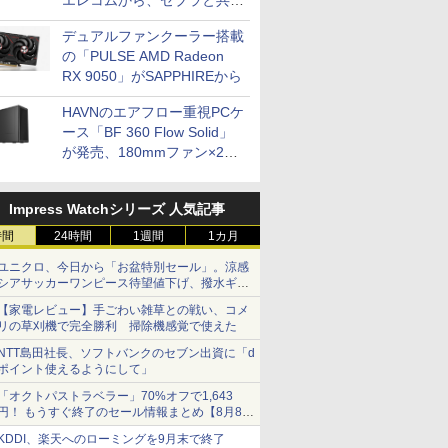
エレコムから、ゼブラと共同
開発
デュアルファンクーラー搭載
の「PULSE AMD Radeon
RX 9050」がSAPPHIREから
HAVNのエアフロー重視PCケ
ース「BF 360 Flow Solid」
が発売、180mmファン×2搭
載
Impress Watchシリーズ 人気記事
時間
24時間
1週間
1カ月
ユニクロ、今日から「お盆特別セール」。涼感
シアサッカーワンピース待望値下げ、撥水ギア
ショーツは1990円に
【家電レビュー】手ごわい雑草との戦い、コメ
リの草刈機で完全勝利 掃除機感覚で使えた
NTT島田社長、ソフトバンクのセブン出資に「d
ポイント使えるようにして」
「オクトパストラベラー」70%オフで1,643
円！ もうすぐ終了のセール情報まとめ【8月8日
更新】
KDDI、楽天へのローミングを9月末で終了
ニンテンドーeショップでは「大神 絶景版」が