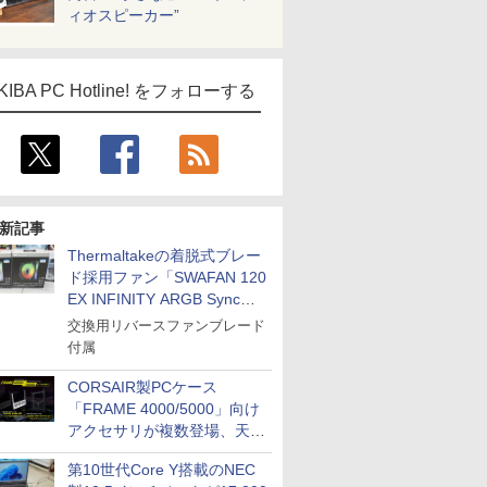
ィオスピーカー”
ICE
KIBA PC Hotline! をフォローする
天海社
ス
Comic curea
impress QuickBooks
PUBFUN
新記事
パブファンセルフ
Thermaltakeの着脱式ブレー
IPGネットワーク
ド採用ファン「SWAFAN 120
TシャツPOD pTa.shop
EX INFINITY ARGB Sync」
に単品パッケージ
交換用リバースファンブレード
カスタム写真集POD fabli
ve
付属
Impress Group Publication Informa
tion
CORSAIR製PCケース
「FRAME 4000/5000」向け
アクセサリが複数登場、天然
木製パネルや背面コネクタ対
第10世代Core Y搭載のNEC
応トレイなど