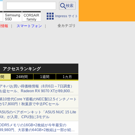
Impress サイト
全カテゴリ
原情報
スマートフォン
アクセスランキング
時間
24時間
1週間
1カ月
アキバお買い得価格情報（8月6日～7日調査）
お盆セール、Radeon RX 9070 XTが89,800
円、水平周波数24.8kHz対応の17型モニターが
第10世代Core Y搭載のNEC製12.5インチノート
9,801円、暑さ指数連動セール ほか
が17,800円！秋葉原で中古PCセール
ASUSのベアボーンキット「ASUS NUC 15 Lite
Kit」が入荷、CPU別に3モデル
DDR5メモリの16GB×2枚組が今年最安の
39,980円、大容量の64GB×2枚組は一部が続騰
[8月前半のメモリ価格]