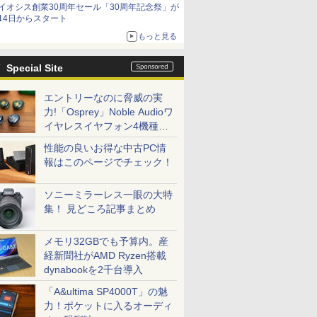
イオシス創業30周年セール「30周年記念祭」が
14日からスタート
もっと見る
Special Site
エントリーなのに脅威の実
力!「Osprey」Noble Audioワ
イヤレスイヤフォン4機種を
一気に聴く
性能の良いお得な中古PC情
報はこのページでチェック！
ソニーミラーレス一眼の大特
集！ 見どころ記事まとめ
メモリ32GBでも予算内。産
経新聞社がAMD Ryzen搭載
dynabookを2千台導入
「A&ultima SP4000T」の魅
力！ポケットに入るオーディ