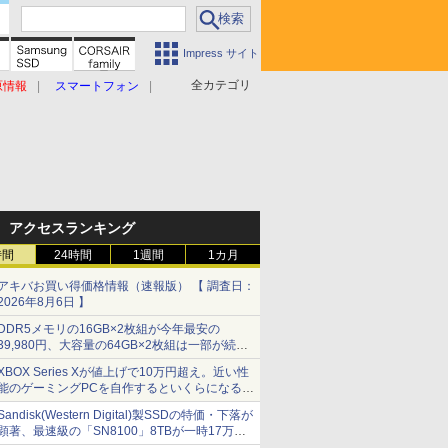
Impress サイト
全カテゴリ
原情報
スマートフォン
アクセスランキング
時間
24時間
1週間
1カ月
アキバお買い得価格情報（速報版） 【 調査日：
2026年8月6日 】
DDR5メモリの16GB×2枚組が今年最安の
39,980円、大容量の64GB×2枚組は一部が続騰
[8月前半のメモリ価格]
XBOX Series Xが値上げで10万円超え。近い性
能のゲーミングPCを自作するといくらになる？
【石田賀津男の『酒の肴にPCゲーム』】
Sandisk(Western Digital)製SSDの特価・下落が
顕著、最速級の「SN8100」8TBが一時17万円
割れ [8月前半のSSD価格]