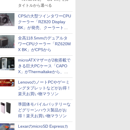
タイトルから選べる
CPSの大型ツインタワーCPU
クーラー「RZ820 Display
BK」が発売、クーラートッ
プに5インチ液晶搭載
全高118.5mmのデュアルタ
ワーCPUクーラー「RZ620M
X BK」がCPSから
microATXマザーが2枚搭載で
きる巨大PCケース「CAPO
X」がThermaltakeから、カ
ラーは2色
LenovoのノートPCやゲーミ
ングタブレットなどがお得！
楽天お買い物マラソン
準固体モバイルバッテリーな
どグリーンハウス製品がお
得！楽天お買い物マラソン
LexarのmicroSD Expressカ