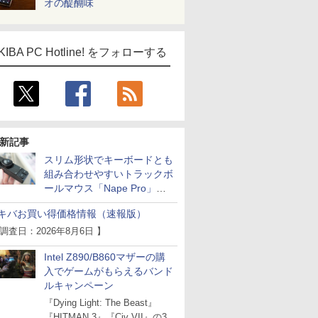
オの醍醐味
KIBA PC Hotline! をフォローする
新記事
スリム形状でキーボードとも
組み合わせやすいトラックボ
ールマウス「Nape Pro」が
Keychronから
キバお買い得価格情報（速報版）
 調査日：2026年8月6日 】
Intel Z890/B860マザーの購
入でゲームがもらえるバンド
ルキャンペーン
『Dying Light: The Beast』
『HITMAN 3』『Civ VII』の3