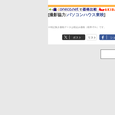
[撮影協力:
パソコンハウス東映
]
※特記無き価格データは税込み価格（税率=5％）です。
ポスト
リスト
シ