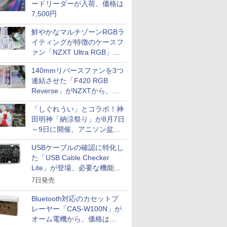
ードリーダーが入荷、価格は
7,500円
鮮やかなマルチゾーンRGBラ
イティングが特徴のケースフ
ァン「NZXT Ultra RGB」が
発売、計8製品
140mmリバースファンを3つ
連結させた「F420 RGB
Reverse」がNZXTから、単
一フレーム採用
「しぐれうい」とコラボ！神
田明神「納涼祭り」が8月7日
～9日に開催、アニソン盆踊
りや屋台グルメなどもあり
USBケーブルの確認に特化し
た「USB Cable Checker
Lite」が登場、必要な機能を
凝縮しコンパクトに
7日発売
Bluetooth対応のカセットプ
レーヤー「CAS-W100N」が
オーム電機から、価格は