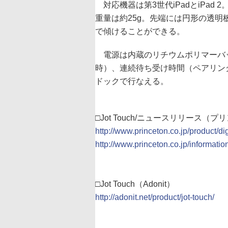
対応機器は第3世代iPadとiPad 2
重量は約25g。先端には円形の透明
で傾けることができる。
電源は内蔵のリチウムポリマーバッ
時）、連続待ち受け時間（ペアリング
ドックで行なえる。
□Jot Touch/ニュースリリース
http://www.princeton.co.jp/product/dig
http://www.princeton.co.jp/informat
□Jot Touch（Adonit）
http://adonit.net/product/jot-touch/