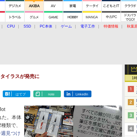
CPU
SSD
PC本体
ゲーム
電子工作
特価情報
秋葉
グルメ
イベント
価格動向
スタイラスが発売に
1
はてブ
note
LinkedIn
ot
れた。本体
2種類で、
今週見つけ