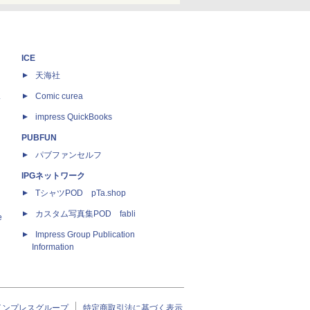
ICE
天海社
ス
Comic curea
impress QuickBooks
PUBFUN
パブファンセルフ
IPGネットワーク
TシャツPOD pTa.shop
カスタム写真集POD fabli
e
Impress Group Publication
Information
インプレスグループ
特定商取引法に基づく表示