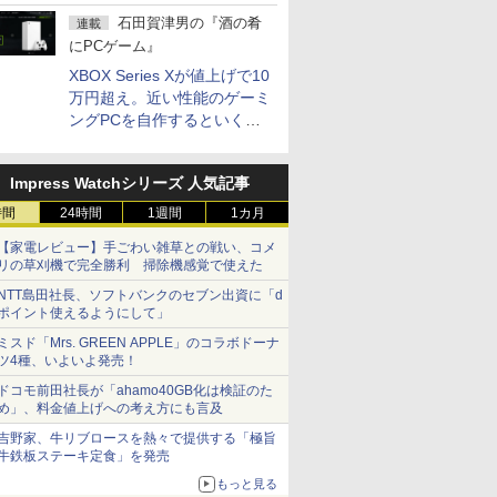
5,940円
石田賀津男の『酒の肴
連載
にPCゲーム』
XBOX Series Xが値上げで10
万円超え。近い性能のゲーミ
ングPCを自作するといくら
になる？
Impress Watchシリーズ 人気記事
時間
24時間
1週間
1カ月
【家電レビュー】手ごわい雑草との戦い、コメ
リの草刈機で完全勝利 掃除機感覚で使えた
NTT島田社長、ソフトバンクのセブン出資に「d
ポイント使えるようにして」
ミスド「Mrs. GREEN APPLE」のコラボドーナ
ツ4種、いよいよ発売！
ドコモ前田社長が「ahamo40GB化は検証のた
め」、料金値上げへの考え方にも言及
吉野家、牛リブロースを熱々で提供する「極旨
牛鉄板ステーキ定食」を発売
もっと見る