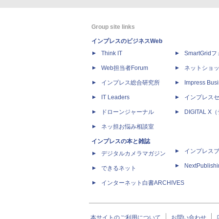
Group site links
インプレスのビジネスWeb
Think IT
SmartGri
Web担当者Forum
ネットショ
インプレス総合研究所
Impress Busi
IT Leaders
インプレス
ドローンジャーナル
DIGITAL
ネッ担お悩み相談室
インプレスの本と雑誌
インプレス
デジタルカメラマガジン
NextPublish
できるネット
インターネット白書ARCHIVES
本サイトのご利用について
お問い合わせ