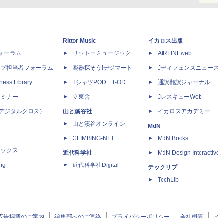
Rittor Music
イカロス出版
dフォーラム
リットーミュージック
AIRLINEweb
ップ担当者フォーラム
楽器探そう!デジマート
Jディフェンスニュー
ness Library
TシャツPOD T-OD
通訳翻訳ジャーナル
セミナー
立東舎
JレスキューWeb
 X（デジタルクロス）
山と溪谷社
イカロスアカデミー
山と溪谷オンライン
MdN
CLIMBING-NET
MdN Books
ブックス
近代科学社
MdN Design Interactiv
ing
近代科学社Digital
テックリブ
TechLib
広告掲載のご案内
編集部へのご連絡
プライバシーポリシー
会社概要