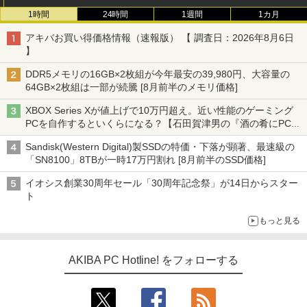
1時間
24時間
1週間
1カ月
アキバお買い得価格情報（速報版） 【 調査日：2026年8月6日
】
DDR5メモリの16GB×2枚組が今年最安の39,980円、大容量の
64GB×2枚組は一部が続騰 [8月前半のメモリ価格]
XBOX Series Xが値上げで10万円超え。近い性能のゲーミング
PCを自作するといくらになる？【石田賀津男の『酒の肴にPCゲ
ーム』】
Sandisk(Western Digital)製SSDの特価・下落が顕著、最速級の
「SN8100」8TBが一時17万円割れ [8月前半のSSD価格]
イオシス創業30周年セール「30周年記念祭」が14日からスター
ト
もっと見る
AKIBA PC Hotline! をフォローする