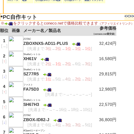
PCケース
電源
その他のPCケース/電源
その他のパーツ
液晶ディスプレイ
●
<<
>>
PC自作キット
※
をクリックするとconeco.netで価格比較できます
（アフィリエイトリンク）
参考価格
順位
画像
メーカー名／製品名
（coneco.net最安値）
ZOTAC
1
ZBOXNXS-AD11-PLUS
32,424円
[
→
]
[先週まで:
3位
→
2位
→
1位
→
1位
→
1位
]
Shuttle/シャトル
2
XH61V
16,580円
[
↑
]
[先週まで:
2位
→
1位
→
2位
→6位→
3位
]
Shuttle/シャトル
3
SZ77R5
29,815円
[
↓
]
[先週まで:
1位
→5位→
4位
→
2位
→
2位
]
ファスト
4
FA75D3
12,980円
[
↑
]
[先週まで:−→−→−→−→−]
Shuttle/シャトル
5
SH67H3
22,570円
[
↑
]
[先週まで:−→−→16位→18位→10位]
ZOTAC
6
ZBOX-ID82-J
36,800円
[
↓
]
[先週まで:6位→
4位
→
3位
→
3位
→5位]
AOpen/エーオープン
7