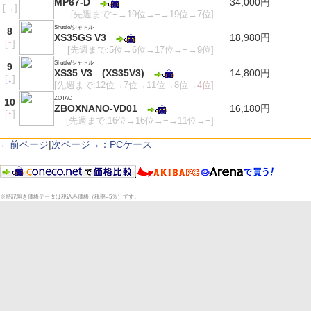
MP67-D
34,000円
[
→
]
[先週まで:−→19位→−→19位→7位]
Shuttle/シャトル
8
XS35GS V3
18,980円
[
↑
]
[先週まで:5位→6位→17位→−→9位]
Shuttle/シャトル
9
XS35 V3 (XS35V3)
14,800円
[
↓
]
[先週まで:12位→7位→11位→8位→
4位
]
ZOTAC
10
ZBOXNANO-VD01
16,180円
[
↑
]
[先週まで:16位→16位→−→11位→−]
←前ページ
|
次ページ→：PCケース
※特記無き価格データは税込み価格（税率=5％）です。