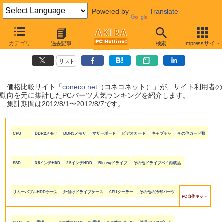
Powered by
Translate
coneco.net人気ランキング（PCパーツ編）
カテゴリ
過去記事
検索
Impressサイト
（2012/8/1〜2012/8/7）
リスト
価格比較サイト「
coneco.net
（コネコネット）」が、サイト利用者の
動向を元に集計したPCパーツ人気ランキングを紹介します。
集計期間は2012/8/1〜2012/8/7です。
CPU
DDR2メモリ
DDR3メモリ
マザーボード
ビデオカード
キャプチャ
その他カード類
SSD
3.5インチHDD
2.5インチHDD
Blu-rayドライブ
その他ドライブベイ内蔵品
リムーバブルHDDケース
外付けドライブケース
CPUクーラー
その他の冷却パーツ
PC自作キット