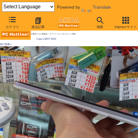
Powered by
Translate
AKIBA PC Hotline!
カテゴリ
過去記事
検索
Impressサイト
[拡大画像]
Windows 8風のAndroidタブレットが発売 / 「Metro」似のホーム画面
今週見つけた新製品：スマートフォン/タブレット端末
Cube U30GT MINI
前の画像←