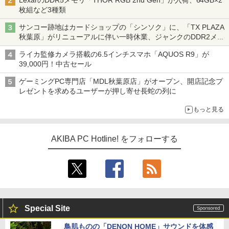
LexarのDDR5メモリ「THOR RGB 2nd Gen」が入荷、64GB×2
枚組など3種類
サンコー跡地はカードショップの「シンソク」に、「TX PLAZA
秋葉原」がリニューアルに伴い一時休業、ジャンクのDDR2メモ
リが100円で販売など～ 最近の秋葉原 ～
ライカ監修カメラ搭載の6.5インチスマホ「AQUOS R9」が
39,000円！中古セール
ゲーミングPC専門店「MDL秋葉原店」がオープン、開店記念プ
レゼントを求めるユーザーが押し寄せ長蛇の列に
もっと見る
AKIBA PC Hotline! をフォローする
Special Site
鳥肌ものの「DENON HOME」サウンドを体感