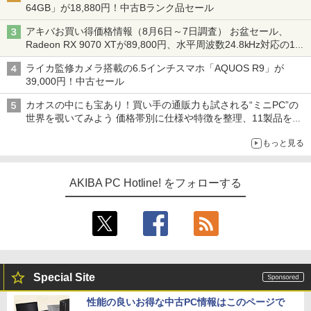
64GB」が18,880円！中古Bランク品セール
アキバお買い得価格情報（8月6日～7日調査） お盆セール、
Radeon RX 9070 XTが89,800円、水平周波数24.8kHz対応の17
型モニターが9,801円、暑さ指数連動セール ほか
ライカ監修カメラ搭載の6.5インチスマホ「AQUOS R9」が
39,000円！中古セール
カオスの中にも宝あり！買い手の通販力も試される“ミニPC”の
世界を覗いてみよう 価格帯別に仕様や特徴を整理、11製品をピ
ックアップ text by 石川 ひさよし
もっと見る
AKIBA PC Hotline! をフォローする
Special Site
性能の良いお得な中古PC情報はこのページで