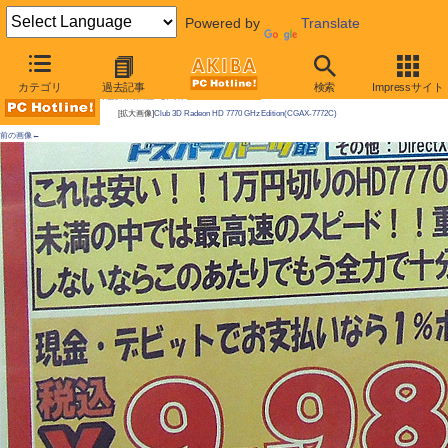
Powered by
Translate
AKIBA PC Hotline!
カテゴリ
過去記事
検索
Impressサイト
今週見つけた新製品：ビデオカード
[拡大画像]
Club 3D Radeon HD 7770 GHz Edition(CGAX-7772C)
前の画像←