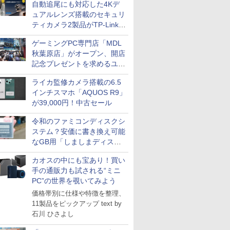
自動追尾にも対応した4Kデ
ュアルレンズ搭載のセキュリ
ティカメラ2製品がTP-Linkか
ら
ゲーミングPC専門店「MDL
秋葉原店」がオープン、開店
記念プレゼントを求めるユー
ザーが押し寄せ長蛇の列に
ライカ監修カメラ搭載の6.5
インチスマホ「AQUOS R9」
が39,000円！中古セール
令和のファミコンディスクシ
ステム？安価に書き換え可能
なGB用「しましまディスク
システム」
カオスの中にも宝あり！買い
手の通販力も試される“ミニ
PC”の世界を覗いてみよう
価格帯別に仕様や特徴を整理、
11製品をピックアップ text by
石川 ひさよし