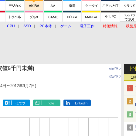
CPU
SSD
PC本体
ゲーム
電子工作
特価情報
秋葉
グルメ
イベント
価格動向
安値5千円未満)
↑前グラフ
↓次グラフ
1
24日〜2012年9月7日)
はてブ
note
LinkedIn