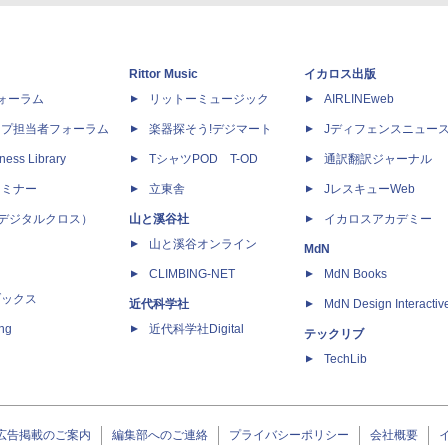
Rittor Music
イカロス出版
dフォーラム
リットーミュージック
AIRLINEweb
ップ担当者フォーラム
楽器探そう!デジマート
Jディフェンスニュー
ness Library
TシャツPOD T-OD
通訳翻訳ジャーナル
セミナー
立東舎
JレスキューWeb
 X（デジタルクロス）
山と溪谷社
イカロスアカデミー
山と溪谷オンライン
MdN
CLIMBING-NET
MdN Books
ブックス
近代科学社
MdN Design Interactiv
ing
近代科学社Digital
テックリブ
TechLib
広告掲載のご案内
編集部へのご連絡
プライバシーポリシー
会社概要