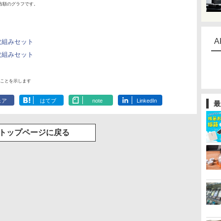
当額のグラフです。
A
×2枚組みセット
×2枚組みセット
ことを示します
ェア
はてブ
note
LinkedIn
最
トップページに戻る