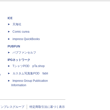
ICE
天海社
ス
Comic curea
impress QuickBooks
PUBFUN
パブファンセルフ
IPGネットワーク
TシャツPOD pTa.shop
カスタム写真集POD fabli
e
Impress Group Publication
Information
インプレスグループ
特定商取引法に基づく表示