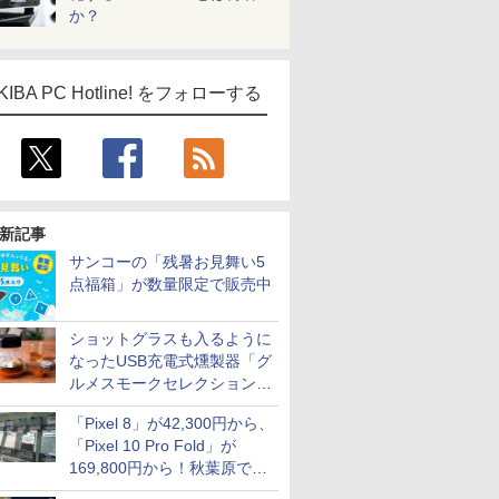
か？
KIBA PC Hotline! をフォローする
新記事
サンコーの「残暑お見舞い5
点福箱」が数量限定で販売中
ショットグラスも入るように
なったUSB充電式燻製器「グ
ルメスモークセレクション
2」がサンコーから
「Pixel 8」が42,300円から、
「Pixel 10 Pro Fold」が
169,800円から！秋葉原で中
古のPixelシリーズがお買い得