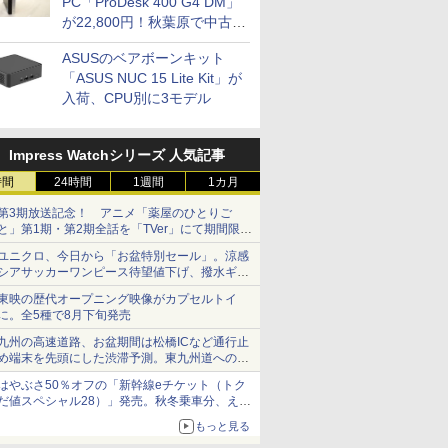
PC「ProDesk 400 G4 DM」
が22,800円！秋葉原で中古
PCセール
ASUSのベアボーンキット
「ASUS NUC 15 Lite Kit」が
入荷、CPU別に3モデル
Impress Watchシリーズ 人気記事
時間
24時間
1週間
1カ月
第3期放送記念！ アニメ「薬屋のひとりご
と」第1期・第2期全話を「TVer」にて期間限定
で順次無料配信開始
ユニクロ、今日から「お盆特別セール」。涼感
シアサッカーワンピース待望値下げ、撥水ギア
ショーツは1990円に
東映の歴代オープニング映像がカプセルトイ
に。全5種で8月下旬発売
九州の高速道路、お盆期間は松橋ICなど通行止
め端末を先頭にした渋滞予測。東九州道への迂
回は料金調整を実施
はやぶさ50％オフの「新幹線eチケット（トク
だ値スペシャル28）」発売。秋冬乗車分、えき
ねっと限定
もっと見る