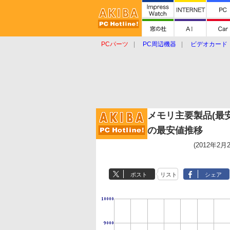
PCパーツ
PC周辺機器
ビデオカード
タブレット
おもしろグッズ
ショップ
メモリ主要製品(最
の最安値推移
(2012年2月
ポスト
リスト
シェア