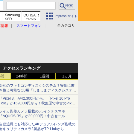
Impress サイト
全カテゴリ
原情報
スマートフォン
アクセスランキング
時間
24時間
1週間
1カ月
令和のファミコンディスクシステム？安価に書
き換え可能なGB用「しましまディスクシステ
ム」
「Pixel 8」が42,300円から、「Pixel 10 Pro
Fold」が169,800円から！秋葉原で中古のPixel
シリーズがお買い得
ライカ監修カメラ搭載の6.5インチスマホ
「AQUOS R9」が39,000円！中古セール
自動追尾にも対応した4Kデュアルレンズ搭載の
セキュリティカメラ2製品がTP-Linkから