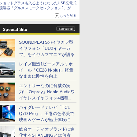
ショットグラスも入るようになったUSB充電式
燻製器「グルメスモークセレクション2」がサ
ンコーから
もっと見る
Special Site
SOUNDPEATSのイヤカフ型
イヤフォン「UU2イヤーカ
フ」をイヤカフマニアが語る
レイズ鍛造1ピースアルミホ
イール「CE28 N-plus」軽量
なままに剛性を向上
エントリーなのに脅威の実
力!「Osprey」Noble Audioワ
イヤレスイヤフォン4機種を
一気に聴く
ハイグレードテレビ「TCL
Q7D Pro」。圧巻の色彩美で
映画＆ゲームが極上体験に
総合オーディオブランドに進
化するSHANLINGとは何者