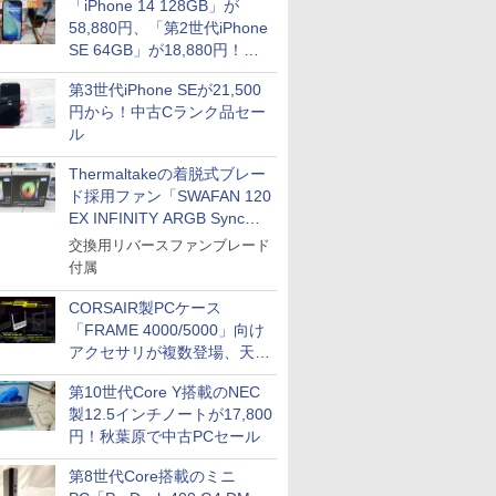
「iPhone 14 128GB」が
58,880円、「第2世代iPhone
SE 64GB」が18,880円！中
古Bランク品セール
第3世代iPhone SEが21,500
円から！中古Cランク品セー
ル
Thermaltakeの着脱式ブレー
ド採用ファン「SWAFAN 120
EX INFINITY ARGB Sync」
に単品パッケージ
交換用リバースファンブレード
付属
CORSAIR製PCケース
「FRAME 4000/5000」向け
アクセサリが複数登場、天然
木製パネルや背面コネクタ対
第10世代Core Y搭載のNEC
応トレイなど
製12.5インチノートが17,800
円！秋葉原で中古PCセール
第8世代Core搭載のミニ