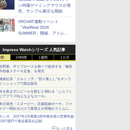
ン内蔵ゲーミングマウスが発
売、サンプル展示も開始
VRCHAT連動イベント
「VketReal 2026
SUMMER」開催、アトレ秋
葉原で「アイドルマスター」
コラボ、マイクラ/ROBLOX
Impress Watchシリーズ 人気記事
の「プログラミング体験会」
がソフマップで開催など～
時間
24時間
1週間
1カ月
最近の秋葉原 イベント/ポッ
吉野家、牛リブロースを熱々で提供する「極旨
プストア編～
牛鉄板ステーキ定食」を発売
鎌倉紅谷「クルミッ子」“切り落とし”をオンラ
インショップで限定販売
水を飲まずにビールを飲むと倒れる「ふらつく
ビアグラスbyよなよなエール」
本日発売「スヌーピー」圧縮収納ポーチ。ファ
スナー閉めるだけで着替えや荷物がスリムにま
とまる
ホンダ、2027年3月期第1四半期決算の営業利益
5307億円で過去最高を記録
もっと見る