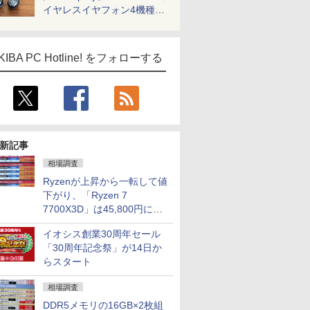
イヤレスイヤフォン4機種を
一気に聴く
KIBA PC Hotline! をフォローする
新記事
相場調査
Ryzenが上昇から一転して値
下がり、「Ryzen 7
7700X3D」は45,800円に急
落し「Ryzen 7 7800X3D」
イオシス創業30周年セール
との価格逆転解消 [8月前半の
「30周年記念祭」が14日か
CPU価格]
らスタート
相場調査
DDR5メモリの16GB×2枚組