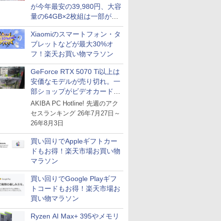
が今年最安の39,980円、大容
量の64GB×2枚組は一部が続
騰 [8月前半のメモリ価格]
Xiaomiのスマートフォン・タ
ブレットなどが最大30%オ
フ！楽天お買い物マラソン
GeForce RTX 5070 Ti以上は
安価なモデルが売り切れ。一
部ショップがビデオカードの
購入制限を実施したニュース
AKIBA PC Hotline! 先週のアク
が注目を集める
セスランキング 26年7月27日～
26年8月3日
買い回りでAppleギフトカー
ドもお得！楽天市場お買い物
マラソン
買い回りでGoogle Playギフ
トコードもお得！楽天市場お
買い物マラソン
Ryzen AI Max+ 395やメモリ