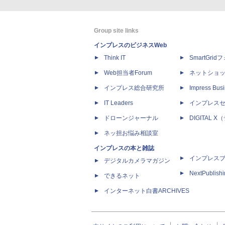
Group site links
インプレスのビジネスWeb
Think IT
SmartGri
Web担当者Forum
ネットショ
インプレス総合研究所
Impress Busi
IT Leaders
インプレス
ドローンジャーナル
DIGITAL
ネッ担お悩み相談室
インプレスの本と雑誌
インプレス
デジタルカメラマガジン
NextPublish
できるネット
インターネット白書ARCHIVES