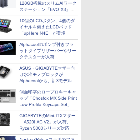
128GB搭載のスリムAIワーク
ステーション「EVO-X3」が
GMKtecから
10個のLCDボタン、4個のダ
イヤルを備えたLCDパッド
「upHere N4E」が登場
Alphacoolのポンプ付きフラ
ットタイプリザーバーやリー
クテスターが入荷
ASUS・GIGABYTEマザー向
け水冷モノブロックが
Alphacoolから、計3モデル
側面印字のロープロキーキャ
ップ「Chosfox MX Side Print
Low Profile Keycaps Set」
GIGABYTEのMini-ITXマザー
「A520I AC V2」が入荷、
Ryzen 5000シリーズ対応
Noctua×Pulsarコラボのファ