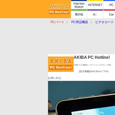
PCパーツ
PC周辺機器
ビデオカード
タブレット
おもしろグッズ
ショップ
AKIBA PC Hotline!
今週見つけた新製品：スマートフォン/タブレット端末
[拡大画像]
Ainol Novo 7 Fire
[記事に戻る]