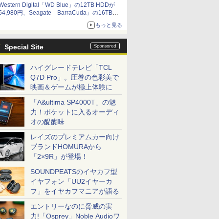
Western Digital「WD Blue」の12TB HDDが
54,980円、Seagate「BarraCuda」の16TB
HDDが64,980円などが特売、NAS・ビジネス向
もっと見る
けは上昇傾向 [8月前半のHDD価格]
Special Site
ハイグレードテレビ「TCL
Q7D Pro」。圧巻の色彩美で
映画＆ゲームが極上体験に
「A&ultima SP4000T」の魅
力！ポケットに入るオーディ
オの醍醐味
レイズのプレミアムカー向け
ブランドHOMURAから
「2×9R」が登場！
SOUNDPEATSのイヤカフ型
イヤフォン「UU2イヤーカ
フ」をイヤカフマニアが語る
エントリーなのに脅威の実
力!「Osprey」Noble Audioワ