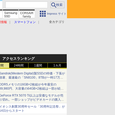
Impress サイト
全カテゴリ
原情報
スマートフォン
アクセスランキング
時間
24時間
1週間
1カ月
Sandisk(Western Digital)製SSDの特価・下落が
顕著、最速級の「SN8100」8TBが一時17万円
割れ [8月前半のSSD価格]
DDR5メモリの16GB×2枚組が今年最安の
39,980円、大容量の64GB×2枚組は一部が続騰
[8月前半のメモリ価格]
GeForce RTX 5070 Ti以上は安価なモデルが売
り切れ。一部ショップがビデオカードの購入制
限を実施したニュースが注目を集める AKIBA
イオシス創業30周年セール「30周年記念祭」が
PC Hotline! 先週のアクセスランキング 26年7月
14日からスタート
27日～26年8月3日