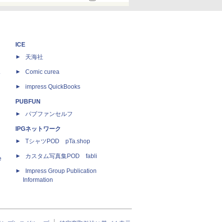
ICE
天海社
ス
Comic curea
impress QuickBooks
PUBFUN
パブファンセルフ
IPGネットワーク
TシャツPOD pTa.shop
カスタム写真集POD fabli
e
Impress Group Publication
Information