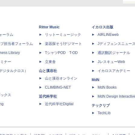
Rittor Music
イカロス出版
dフォーラム
リットーミュージック
AIRLINEweb
ップ担当者フォーラム
楽器探そう!デジマート
Jディフェンスニュー
ness Library
TシャツPOD T-OD
通訳翻訳ジャーナル
セミナー
立東舎
JレスキューWeb
 X（デジタルクロス）
山と溪谷社
イカロスアカデミー
山と溪谷オンライン
MdN
CLIMBING-NET
MdN Books
ブックス
近代科学社
MdN Design Interactiv
ing
近代科学社Digital
テックリブ
TechLib