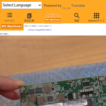
Powered by
Translate
AKIBA PC Hotline!
カテゴリ
過去記事
検索
Impressサイト
[拡大画像]
SLCフラッシュ100GBオンボードのRAIDカードがLSIから登場 / キャッシュとして利用
今週見つけた新製品：そのほかの拡張カード
LSI Nytro MegaRAID 8100-4i
前の画像←