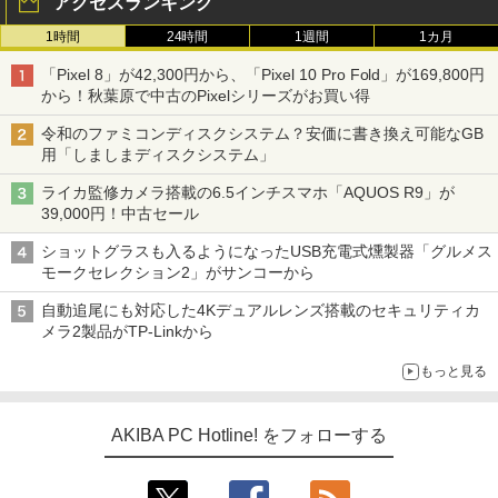
アクセスランキング
1時間
24時間
1週間
1カ月
「Pixel 8」が42,300円から、「Pixel 10 Pro Fold」が169,800円
から！秋葉原で中古のPixelシリーズがお買い得
令和のファミコンディスクシステム？安価に書き換え可能なGB
用「しましまディスクシステム」
ライカ監修カメラ搭載の6.5インチスマホ「AQUOS R9」が
39,000円！中古セール
ショットグラスも入るようになったUSB充電式燻製器「グルメス
モークセレクション2」がサンコーから
自動追尾にも対応した4Kデュアルレンズ搭載のセキュリティカ
メラ2製品がTP-Linkから
もっと見る
AKIBA PC Hotline! をフォローする