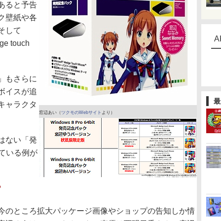
あると予告
ク壁紙や各
そして
A
e touch
」もさらに
ボイスが追
最
キャラクタ
窓辺あい（
ツクモのWebサイト
より）
はない「発
している例が
？
今のところ拡大パッケージ画像やショップの告知しか情