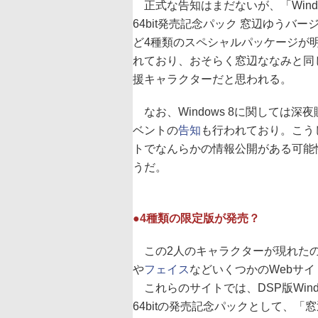
正式な告知はまだないが、「Windows
64bit発売記念パック 窓辺ゆうバー
ど4種類のスペシャルパッケージが
れており、おそらく窓辺ななみと同
援キャラクターだと思われる。
なお、Windows 8に関しては深夜
ベントの
告知
も行われており。こう
トでなんらかの情報公開がある可能
うだ。
●4種類の限定版が発売？
この2人のキャラクターが現れた
や
フェイス
などいくつかのWebサイ
これらのサイトでは、DSP版Windows
64bitの発売記念パックとして、「