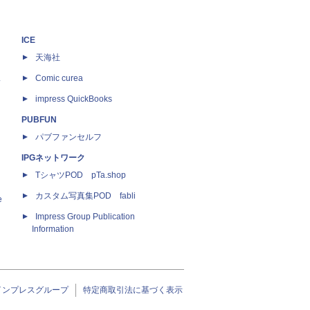
ICE
天海社
ス
Comic curea
impress QuickBooks
PUBFUN
パブファンセルフ
IPGネットワーク
TシャツPOD pTa.shop
カスタム写真集POD fabli
e
Impress Group Publication
Information
インプレスグループ
特定商取引法に基づく表示