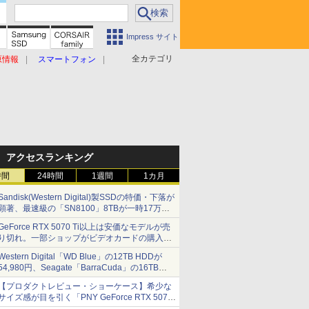
Impress サイト
全カテゴリ
原情報
スマートフォン
アクセスランキング
時間
24時間
1週間
1カ月
Sandisk(Western Digital)製SSDの特価・下落が
顕著、最速級の「SN8100」8TBが一時17万円
割れ [8月前半のSSD価格]
GeForce RTX 5070 Ti以上は安価なモデルが売
り切れ。一部ショップがビデオカードの購入制
限を実施したニュースが注目を集める AKIBA
Western Digital「WD Blue」の12TB HDDが
PC Hotline! 先週のアクセスランキング 26年7月
54,980円、Seagate「BarraCuda」の16TB
27日～26年8月3日
HDDが64,980円などが特売、NAS・ビジネス向
【プロダクトレビュー・ショーケース】希少な
けは上昇傾向 [8月前半のHDD価格]
サイズ感が目を引く「PNY GeForce RTX 5070
Ti 16GB OC SLIM」。準ハイエンドでも2スロ