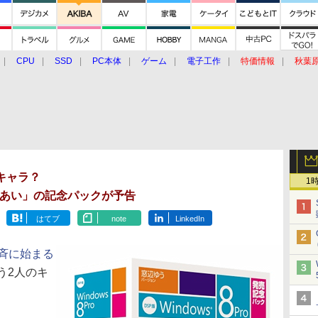
CPU
SSD
PC本体
ゲーム
電子工作
特価情報
秋葉
グルメ
イベント
価格動向
Sキャラ？
1
あい」の記念パックが予告
はてブ
note
LinkedIn
斉に始まる
う2人のキ