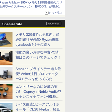
Ryzen AI Max+ 395やメモリ128GB搭載のスリ
ット厚で長さ30cm切り！スリムボディでもパフ
ムAIワークステーション「EVO-X3」がGMKtec
ォーマンスと冷却は万全 text by 内田 泰仁
から
もっと見る
Special Site
メモリ32GBでも予算内。産
経新聞社がAMD Ryzen搭載
dynabookを2千台導入
性能の良いお得な中古PC情
報はこのページでチェック！
Amazon プライムデー過去最
安! Anker注目プロジェクタ
ー3モデルを使ってみた
エントリーなのに脅威の実
力!「Osprey」Noble Audioワ
イヤレスイヤフォン4機種を
一気に聴く
レイズ鍛造1ピースアルミホ
イール「CE28 N-plus」軽量