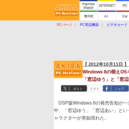
PCパーツ
PC周辺機器
ビデオカード
タブレット
おもしろグッズ
ショップ
【 2012年10月11日 】
Windows 8の萌えO
「窓辺ゆう」と「窓辺
ポスト
リスト
シェア
DSP版Windows 8の発売告知が
一
中、「窓辺ゆう」「窓辺あい」とい
ャラクターが突如現れた。