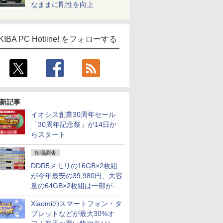
なままに剛性を向上
KIBA PC Hotline! をフォローする
新記事
イオシス創業30周年セール
「30周年記念祭」が14日か
らスタート
相場調査
DDR5メモリの16GB×2枚組
が今年最安の39,980円、大容
量の64GB×2枚組は一部が続
騰 [8月前半のメモリ価格]
Xiaomiのスマートフォン・タ
ブレットなどが最大30%オ