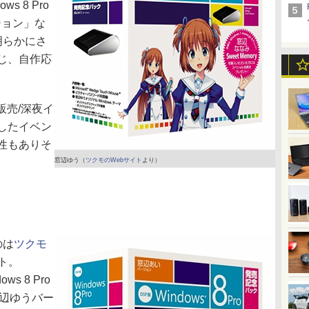
 8 Pro
ジョン」な
明らかにさ
じ、自作応
販売/深夜イ
したイベン
性もありそ
窓辺ゆう（
ツクモのWebサイト
より）
のは
ツクモ
ト。
 8 Pro
窓辺ゆうバー