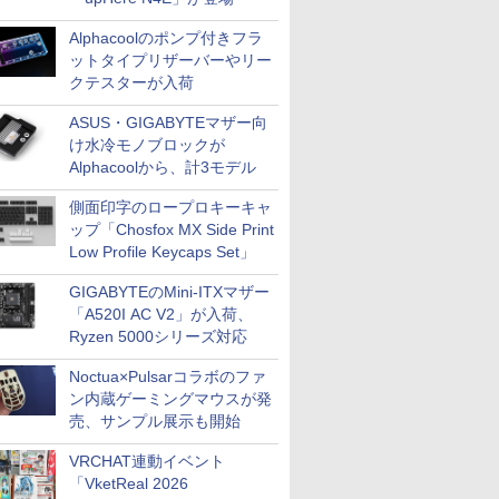
Alphacoolのポンプ付きフラ
ットタイプリザーバーやリー
クテスターが入荷
ASUS・GIGABYTEマザー向
け水冷モノブロックが
Alphacoolから、計3モデル
側面印字のロープロキーキャ
ップ「Chosfox MX Side Print
Low Profile Keycaps Set」
GIGABYTEのMini-ITXマザー
「A520I AC V2」が入荷、
Ryzen 5000シリーズ対応
Noctua×Pulsarコラボのファ
ン内蔵ゲーミングマウスが発
売、サンプル展示も開始
VRCHAT連動イベント
「VketReal 2026