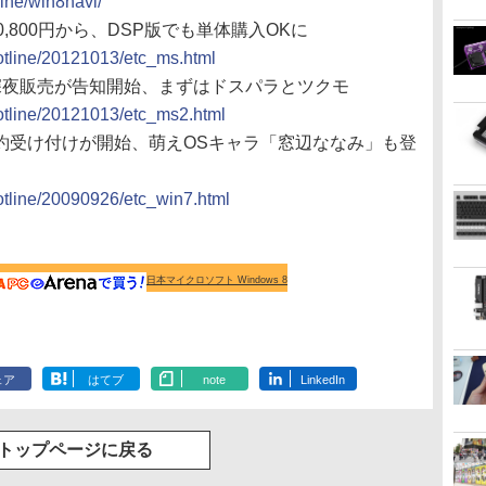
ine/win8navi/
は10,800円から、DSP版でも単体購入OKに
hotline/20121013/etc_ms.html
s 8の深夜販売が告知開始、まずはドスパラとツクモ
hotline/20121013/etc_ms2.html
 7の予約受け付けが開始、萌えOSキャラ「窓辺ななみ」も登
hotline/20090926/etc_win7.html
日本マイクロソフト Windows 8
ェア
はてブ
note
LinkedIn
トップページに戻る