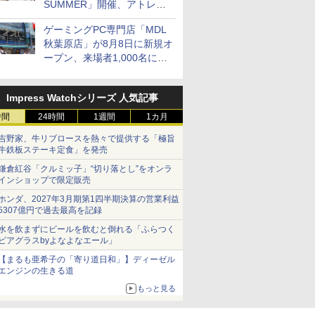
SUMMER」開催、アトレ秋
葉原で「アイドルマスター」
ゲーミングPC専門店「MDL
コラボ、マイクラ/ROBLOX
秋葉原店」が8月8日に新規オ
の「プログラミング体験会」
ープン、来場者1,000名にキ
がソフマップで開催など～
ーボードやマウスをプレゼン
最近の秋葉原 イベント/ポッ
ト
プストア編～
Impress Watchシリーズ 人気記事
時間
24時間
1週間
1カ月
吉野家、牛リブロースを熱々で提供する「極旨
牛鉄板ステーキ定食」を発売
鎌倉紅谷「クルミッ子」“切り落とし”をオンラ
インショップで限定販売
ホンダ、2027年3月期第1四半期決算の営業利益
5307億円で過去最高を記録
水を飲まずにビールを飲むと倒れる「ふらつく
ビアグラスbyよなよなエール」
【まるも亜希子の「寄り道日和」】ディーゼル
エンジンの生きる道
もっと見る