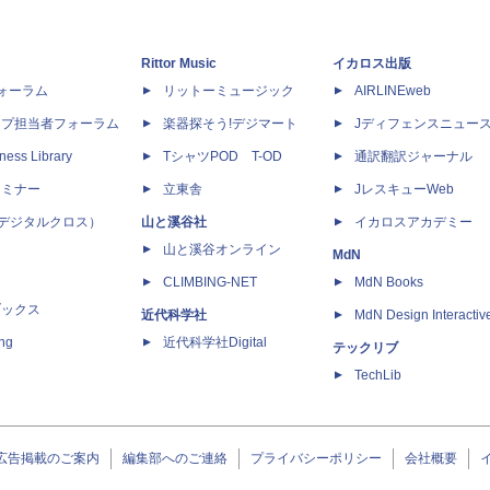
Rittor Music
イカロス出版
dフォーラム
リットーミュージック
AIRLINEweb
ップ担当者フォーラム
楽器探そう!デジマート
Jディフェンスニュー
ness Library
TシャツPOD T-OD
通訳翻訳ジャーナル
セミナー
立東舎
JレスキューWeb
 X（デジタルクロス）
山と溪谷社
イカロスアカデミー
山と溪谷オンライン
MdN
CLIMBING-NET
MdN Books
ブックス
近代科学社
MdN Design Interactiv
ing
近代科学社Digital
テックリブ
TechLib
広告掲載のご案内
編集部へのご連絡
プライバシーポリシー
会社概要