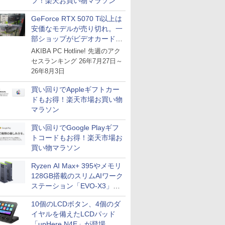
フ！楽天お買い物マラソン
GeForce RTX 5070 Ti以上は
安価なモデルが売り切れ。一
部ショップがビデオカードの
購入制限を実施したニュース
AKIBA PC Hotline! 先週のアク
が注目を集める
セスランキング 26年7月27日～
26年8月3日
買い回りでAppleギフトカー
ドもお得！楽天市場お買い物
マラソン
買い回りでGoogle Playギフ
トコードもお得！楽天市場お
買い物マラソン
Ryzen AI Max+ 395やメモリ
128GB搭載のスリムAIワーク
ステーション「EVO-X3」が
GMKtecから
10個のLCDボタン、4個のダ
イヤルを備えたLCDパッド
「upHere N4E」が登場