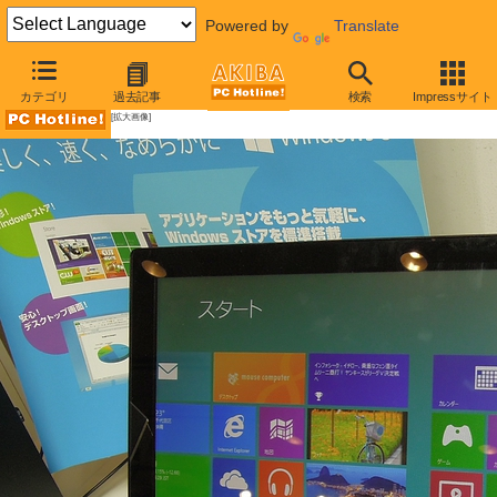
Powered by
Translate
AKIBA PC Hotline!
カテゴリ
過去記事
検索
Impressサイト
[拡大画像]