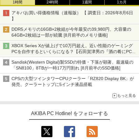
1時間
24時間
1週間
1カ月
アキバお買い得価格情報（速報版） 【 調査日：2026年8月6日
】
DDR5メモリの16GB×2枚組が今年最安の39,980円、大容量の
64GB×2枚組は一部が続騰 [8月前半のメモリ価格]
XBOX Series Xが値上げで10万円超え。近い性能のゲーミング
PCを自作するといくらになる？【石田賀津男の『酒の肴にPCゲ
ーム』】
Sandisk(Western Digital)製SSDの特価・下落が顕著、最速級の
「SN8100」8TBが一時17万円割れ [8月前半のSSD価格]
CPSの大型ツインタワーCPUクーラー「RZ820 Display BK」が
発売、クーラートップに5インチ液晶搭載
もっと見る
AKIBA PC Hotline! をフォローする