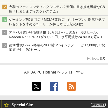
令和のファミコンディスクシステム？安価に書き換え可能なGB
用「しましまディスクシステム」
ゲーミングPC専門店「MDL秋葉原店」がオープン、開店記念プ
レゼントを求めるユーザーが押し寄せ長蛇の列に
アキバお買い得価格情報（8月6日～7日調査） お盆セール、
Radeon RX 9070 XTが89,800円、水平周波数24.8kHz対応の17
型モニターが9,801円、暑さ指数連動セール ほか
第10世代Core Y搭載のNEC製12.5インチノートが17,800円！秋
葉原で中古PCセール
もっと見る
AKIBA PC Hotline! をフォローする
Special Site