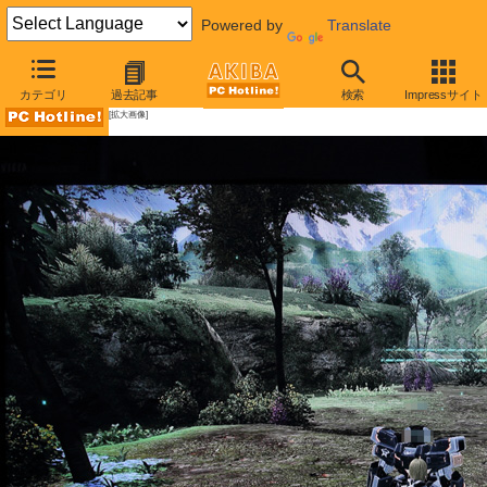
Powered by
Translate
AKIBA PC Hotline!
カテゴリ
過去記事
検索
Impressサイト
[拡大画像]