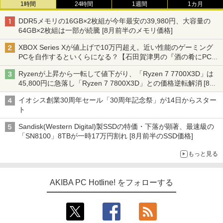
1時間
24時間
1週間
1カ月
DDR5メモリの16GB×2枚組が今年最安の39,980円、大容量の
64GB×2枚組は一部が続騰 [8月前半のメモリ価格]
XBOX Series Xが値上げで10万円超え。近い性能のゲーミング
PCを自作するといくらになる？【石田賀津男の『酒の肴にPCゲ
ーム』】
Ryzenが上昇から一転して値下がり、「Ryzen 7 7700X3D」は
45,800円に急落し「Ryzen 7 7800X3D」との価格逆転解消 [8月
前半のCPU価格]
イオシス創業30周年セール「30周年記念祭」が14日からスター
ト
Sandisk(Western Digital)製SSDの特価・下落が顕著、最速級の
「SN8100」8TBが一時17万円割れ [8月前半のSSD価格]
もっと見る
AKIBA PC Hotline! をフォローする