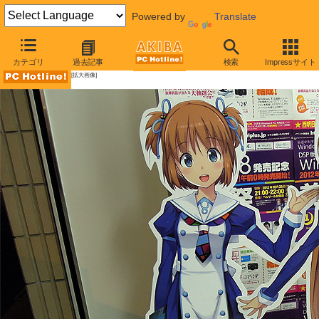
Powered by
Translate
AKIBA PC Hotline!
カテゴリ
過去記事
検索
Impressサイト
[拡大画像]