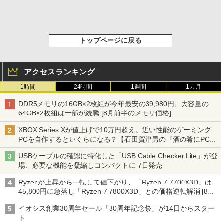
トップページに戻る
アクセスランキング
1時間
24時間
1週間
1カ月
DDR5メモリの16GB×2枚組が今年最安の39,980円、大容量の
64GB×2枚組は一部が続騰 [8月前半のメモリ価格]
XBOX Series Xが値上げで10万円超え。近い性能のゲーミング
PCを自作するといくらになる？【石田賀津男の『酒の肴にPCゲ
ーム』】
USBケーブルの確認に特化した「USB Cable Checker Lite」が登
場、必要な機能を凝縮しコンパクトに 7日発売
Ryzenが上昇から一転して値下がり、「Ryzen 7 7700X3D」は
45,800円に急落し「Ryzen 7 7800X3D」との価格逆転解消 [8月
前半のCPU価格]
イオシス創業30周年セール「30周年記念祭」が14日からスター
ト