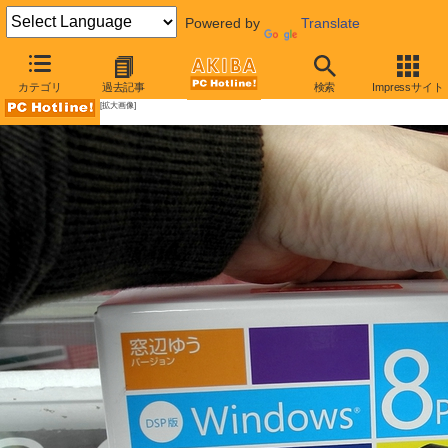
Powered by
Translate
AKIBA PC Hotline!
カテゴリ
過去記事
検索
Impressサイト
[拡大画像]