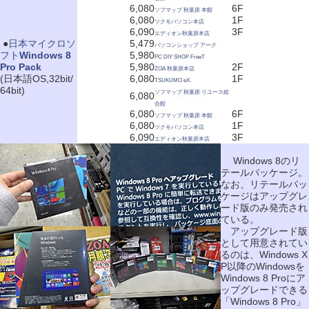
6,080
6F
ソフマップ 秋葉原 本館
6,080
1F
ツクモパソコン本店
6,090
3F
エディオン秋葉原本店
|
●
日本マイクロソ
5,479
パソコンショップ アーク
フト
Windows 8
5,980
PC DIY SHOP FreeT
Pro Pack
5,980
2F
ZOA 秋葉原本店
(日本語OS,32bit/
6,080
1F
TSUKUMO eX.
64bit)
ソフマップ 秋葉原 リユース総
6,080
合館
6,080
6F
ソフマップ 秋葉原 本館
6,080
1F
ツクモパソコン本店
6,090
3F
エディオン秋葉原本店
Windows 8のリ
テールパッケージ。
なお、リテールパッ
ケージはアップグレ
ード版のみ発売され
ている。
アップグレード版
として用意されてい
るのは、Windows X
P以降のWindowsを
Windows 8 Proにア
ップグレードできる
「Windows 8 Pro」