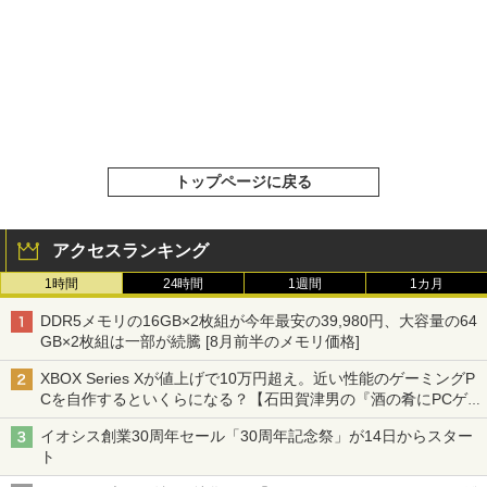
トップページに戻る
アクセスランキング
1時間
24時間
1週間
1カ月
DDR5メモリの16GB×2枚組が今年最安の39,980円、大容量の64
GB×2枚組は一部が続騰 [8月前半のメモリ価格]
XBOX Series Xが値上げで10万円超え。近い性能のゲーミングP
Cを自作するといくらになる？【石田賀津男の『酒の肴にPCゲ
ーム』】
イオシス創業30周年セール「30周年記念祭」が14日からスター
ト