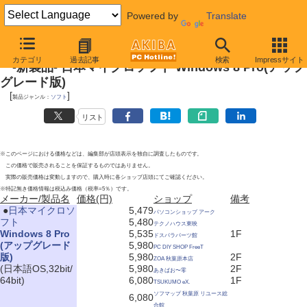
Powered by
Translate
2012年10月27日
カテゴリ
過去記事
検索
Impressサイト
-新製品- 日本マイクロソフト Windows 8 Pro(アップ
グレード版)
[
]
製品ジャンル：
ソフト
リスト
※このページにおける価格などは、編集部が店頭表示を独自に調査したものです。
この価格で販売されることを保証するものではありません。
実際の販売価格は変動しますので、購入時に各ショップ店頭にてご確認ください。
※特記無き価格情報は税込み価格（税率=5％）です。
メーカー/製品名
価格(円)
ショップ
備考
|
●
日本マイクロソ
5,479
パソコンショップ アーク
フト
5,480
テクノハウス東映
Windows 8 Pro
5,535
1F
ドスパラパーツ館
(アップグレード
5,980
PC DIY SHOP FreeT
版)
5,980
2F
ZOA 秋葉原本店
(日本語OS,32bit/
5,980
2F
あきばお〜零
64bit)
6,080
1F
TSUKUMO eX.
ソフマップ 秋葉原 リユース総
6,080
合館