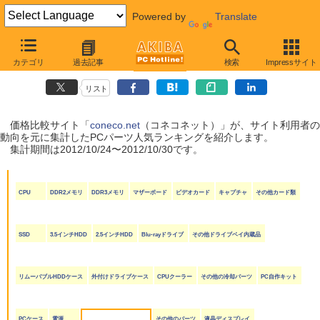
Powered by
Translate
coneco.net人気ランキング（PCパーツ編）
カテゴリ
過去記事
検索
Impressサイト
（2012/10/24〜2012/10/30）
リスト
価格比較サイト「
coneco.net
（コネコネット）」が、サイト利用者の
動向を元に集計したPCパーツ人気ランキングを紹介します。
集計期間は2012/10/24〜2012/10/30です。
CPU
DDR2メモリ
DDR3メモリ
マザーボード
ビデオカード
キャプチャ
その他カード類
SSD
3.5インチHDD
2.5インチHDD
Blu-rayドライブ
その他ドライブベイ内蔵品
リムーバブルHDDケース
外付けドライブケース
CPUクーラー
その他の冷却パーツ
PC自作キット
PCケース
電源
その他のパーツ
液晶ディスプレイ