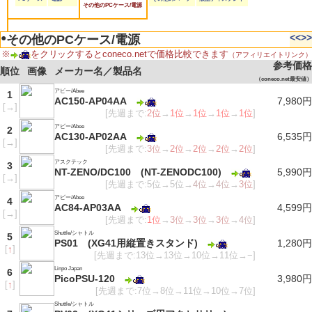
その他のPCケース/電源
●
<<
>>
その他のPCケース/電源
※
をクリックするとconeco.netで価格比較できます
（アフィリエイトリンク）
参考価格
順位
画像
メーカー名／製品名
（coneco.net最安値）
アビー/Abee
1
AC150-AP04AA
7,980円
[
→
]
[先週まで:
2位
→
1位
→
1位
→
1位
→
1位
]
アビー/Abee
2
AC130-AP02AA
6,535円
[
→
]
[先週まで:
3位
→
2位
→
2位
→
2位
→
2位
]
アスクテック
3
NT-ZENO/DC100 (NT-ZENODC100)
5,990円
[
→
]
[先週まで:5位→5位→
4位
→
4位
→
3位
]
アビー/Abee
4
AC84-AP03AA
4,599円
[
→
]
[先週まで:
1位
→
3位
→
3位
→
3位
→
4位
]
Shuttle/シャトル
5
PS01 (XG41用縦置きスタンド)
1,280円
[
↑
]
[先週まで:13位→13位→10位→11位→−]
Linpo Japan
6
PicoPSU-120
3,980円
[
↑
]
[先週まで:7位→8位→11位→10位→7位]
Shuttle/シャトル