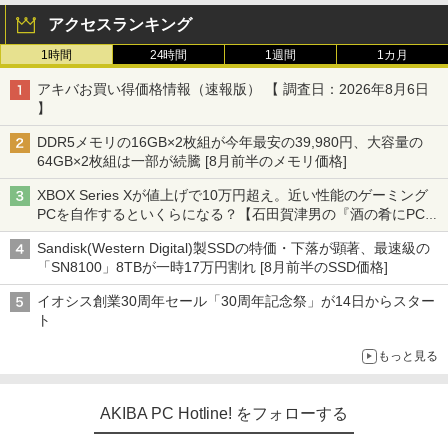
アクセスランキング
1時間
24時間
1週間
1カ月
アキバお買い得価格情報（速報版） 【 調査日：2026年8月6日
】
DDR5メモリの16GB×2枚組が今年最安の39,980円、大容量の
64GB×2枚組は一部が続騰 [8月前半のメモリ価格]
XBOX Series Xが値上げで10万円超え。近い性能のゲーミング
PCを自作するといくらになる？【石田賀津男の『酒の肴にPCゲ
ーム』】
Sandisk(Western Digital)製SSDの特価・下落が顕著、最速級の
「SN8100」8TBが一時17万円割れ [8月前半のSSD価格]
イオシス創業30周年セール「30周年記念祭」が14日からスター
ト
もっと見る
AKIBA PC Hotline! をフォローする