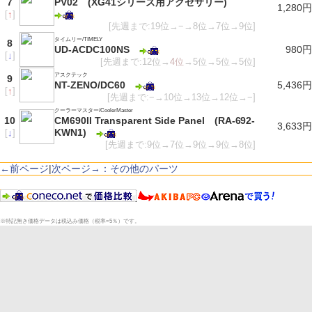
7
PV02 (XG41シリーズ用アクセサリー)
1,280円
[
↑
]
[先週まで:19位→−→8位→7位→9位]
タイムリー/TIMELY
8
UD-ACDC100NS
980円
[
↓
]
[先週まで:12位→
4位
→5位→5位→5位]
アスクテック
9
NT-ZENO/DC60
5,436円
[
↑
]
[先週まで:−→10位→13位→12位→−]
クーラーマスター/CoolerMaster
10
CM690II Transparent Side Panel (RA-692-
3,633円
KWN1)
[
↓
]
[先週まで:9位→7位→9位→9位→8位]
←前ページ
|
次ページ→：その他のパーツ
※特記無き価格データは税込み価格（税率=5％）です。