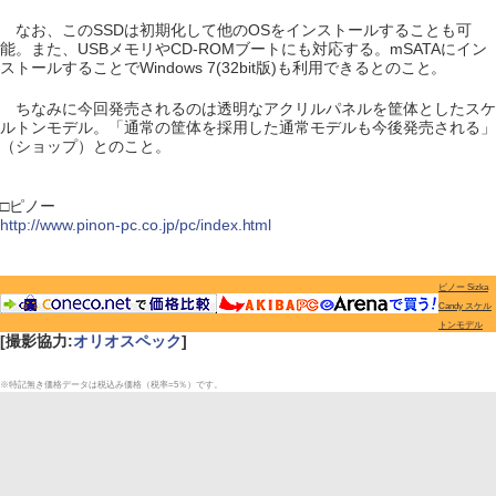
なお、このSSDは初期化して他のOSをインストールすることも可
能。また、USBメモリやCD-ROMブートにも対応する。mSATAにイン
ストールすることでWindows 7(32bit版)も利用できるとのこと。
ちなみに今回発売されるのは透明なアクリルパネルを筐体としたスケ
ルトンモデル。「通常の筐体を採用した通常モデルも今後発売される」
（ショップ）とのこと。
□ピノー
http://www.pinon-pc.co.jp/pc/index.html
ピノー Sizka
Candy スケル
トンモデル
[撮影協力:
オリオスペック
]
※特記無き価格データは税込み価格（税率=5％）です。