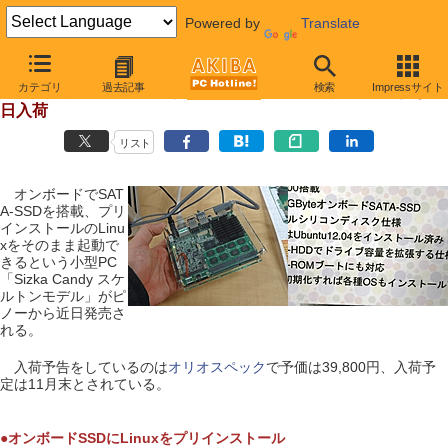
Powered by
Translate
【 2012年11月13日 】
カテゴリ
過去記事
検索
Impressサイト
オンボードSSDにLinux搭載、Atomベースの小型PC基板が近
日入荷
リスト
オンボードでSAT
A-SSDを搭載、プリ
インストールのLinu
xをそのまま起動で
きるという小型PC
「Sizka Candy スケ
ルトンモデル」がピ
ノーから近日発売さ
れる。
入荷予告をしているのは
オリオスペック
で予価は39,800円、入荷予
定は11月末とされている。
●オンボードSSDにLinuxをプリインストール