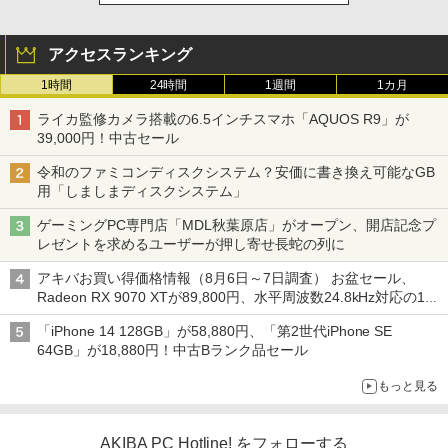
アクセスランキング
1時間
24時間
1週間
1カ月
ライカ監修カメラ搭載の6.5インチスマホ「AQUOS R9」が
39,000円！中古セール
令和のファミコンディスクシステム？安価に書き換え可能なGB
用「しましまディスクシステム」
ゲーミングPC専門店「MDL秋葉原店」がオープン、開店記念プ
レゼントを求めるユーザーが押し寄せ長蛇の列に
アキバお買い得価格情報（8月6日～7日調査） お盆セール、
Radeon RX 9070 XTが89,800円、水平周波数24.8kHz対応の17
型モニターが9,801円、暑さ指数連動セール ほか
「iPhone 14 128GB」が58,880円、「第2世代iPhone SE
64GB」が18,880円！中古Bランク品セール
もっと見る
AKIBA PC Hotline! をフォローする