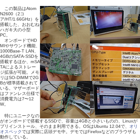
この製品はAtom
N2600（2コ
ア/HT/1.66GHz）を
搭載した、おおむね
ハガキ大の小型
PC。
オンボードでHD
MIやサウンド機能、
1000Base-T LAN、
4GBのSATA-SSDを
搭載するほか、mSA
TAによるストレー
ジ拡張が可能。メモ
リはSO-DIMMで2G
Bが標準搭載されて
いる。マザーボード
はファンレス仕様で
消費電力は7〜12
W。
特にユニークなの
がオンボードで搭載するSSDで、容量は4GBと小さいものの、Linuxが
プリインストール、そのまま利用できる。OSはUbuntu 12.04で、
オリ
オスペック
では実際に店頭デモ中。デモではFirefoxなどのブラウザも
動作している。