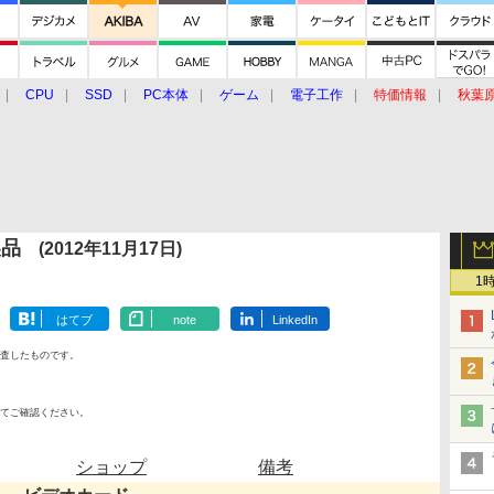
CPU
SSD
PC本体
ゲーム
電子工作
特価情報
秋葉
グルメ
イベント
価格動向
製品
(2012年11月17日)
1
はてブ
note
LinkedIn
査したものです。
てご確認ください。
ショップ
備考