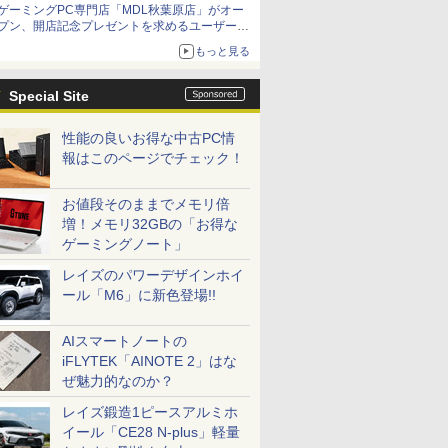
ゲーミングPC専門店「MDL秋葉原店」がオー
プン、開店記念プレゼントを求めるユーザーが
押し寄せ長蛇の列に
もっと見る
Special Site
性能の良いお得な中古PC情
報はこのページでチェック！
お値段そのままでメモリ倍
増！メモリ32GBの「お得な
ゲーミングノート」
レイズのパワーデザインホイ
ール「M6」に新色登場!!
AIスマートノートの
iFLYTEK「AINOTE 2」はな
ぜ魅力的なのか？
レイズ鍛造1ピースアルミホ
イール「CE28 N-plus」軽量