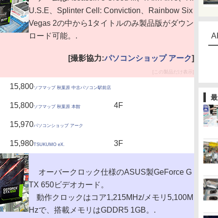
U.S.E、Splinter Cell: Conviction、Rainbow Six
Vegas 2の中から1タイトルのみ製品版がダウン
ロード可能。.
A
[撮影協力:
パソコンショップ アーク
]
[この製品だけ表示]
15,800
ソフマップ 秋葉原 中古パソコン駅前店
最
15,800
4F
ソフマップ 秋葉原 本館
15,970
パソコンショップ アーク
15,980
3F
TSUKUMO eX.
オーバークロック仕様のASUS製GeForce G
TX 650ビデオカード。
動作クロックはコア1,215MHz/メモリ5,100M
Hzで、搭載メモリはGDDR5 1GB。.