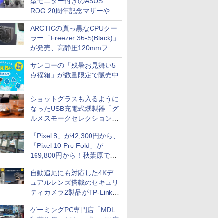
型モニター付きのASUS
ROG 20周年記念マザーや、
MAXSUNの白いB850搭載
ARCTICの真っ黒なCPUクー
Mini-ITXマザーなど(マザーボ
ラー「Freezer 36-S(Black)」
ード編その1)
が発売、高静圧120mmファ
ンを搭載
サンコーの「残暑お見舞い5
点福箱」が数量限定で販売中
ショットグラスも入るように
なったUSB充電式燻製器「グ
ルメスモークセレクション
2」がサンコーから
「Pixel 8」が42,300円から、
「Pixel 10 Pro Fold」が
169,800円から！秋葉原で中
古のPixelシリーズがお買い得
自動追尾にも対応した4Kデ
ュアルレンズ搭載のセキュリ
ティカメラ2製品がTP-Linkか
ら
ゲーミングPC専門店「MDL