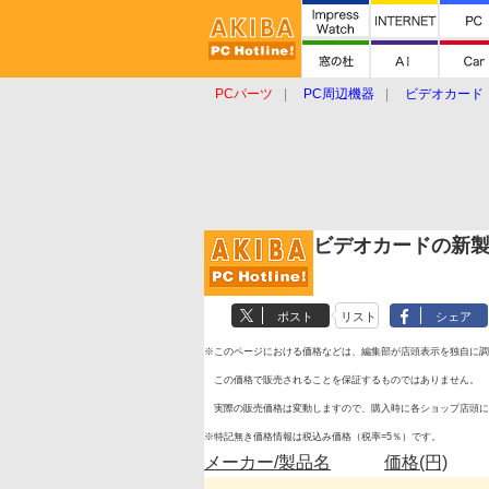
PCパーツ
PC周辺機器
ビデオカード
タブレット
おもしろグッズ
ショップ
ビデオカードの新
ポスト
リスト
シェア
※このページにおける価格などは、編集部が店頭表示を独自に調
この価格で販売されることを保証するものではありません。
実際の販売価格は変動しますので、購入時に各ショップ店頭に
※特記無き価格情報は税込み価格（税率=5％）です。
メーカー/製品名
価格(円)