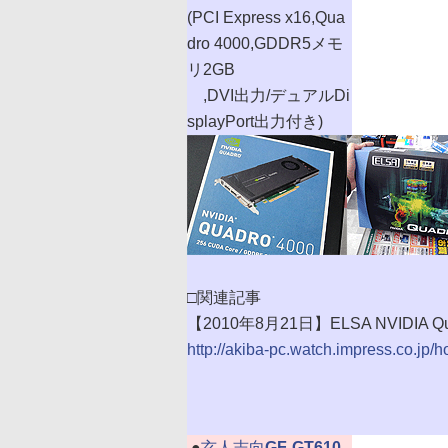
(PCI Express x16,Qua
dro 4000,GDDR5メモ
リ2GB
,DVI出力/デュアルDi
splayPort出力付き)
□関連記事
【2010年8月21日】ELSA NVIDIA Q
http://akiba-pc.watch.impress.co.jp/
|
●
玄人志向
GF-GT610-