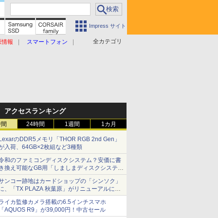
Impress サイト
全カテゴリ
原情報
スマートフォン
アクセスランキング
時間
24時間
1週間
1カ月
LexarのDDR5メモリ「THOR RGB 2nd Gen」
が入荷、64GB×2枚組など3種類
令和のファミコンディスクシステム？安価に書
き換え可能なGB用「しましまディスクシステ
ム」
サンコー跡地はカードショップの「シンソク」
に、「TX PLAZA 秋葉原」がリニューアルに伴
い一時休業、ジャンクのDDR2メモリが100円
ライカ監修カメラ搭載の6.5インチスマホ
で販売など～ 最近の秋葉原 ～
「AQUOS R9」が39,000円！中古セール