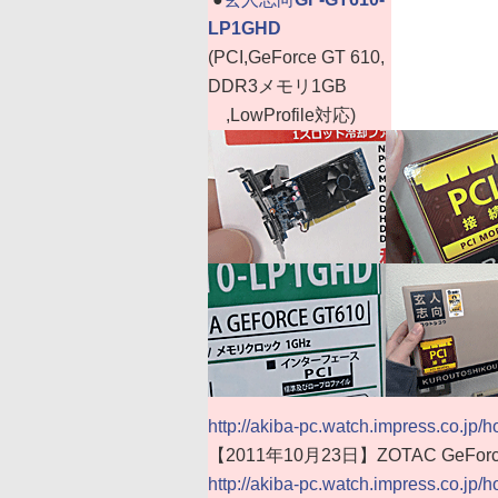
LP1GHD
(PCI,GeForce GT 610,
DDR3メモリ1GB
,LowProfile対応)
http://akiba-pc.watch.impress.co.jp/
【2011年10月23日】ZOTAC GeForc
http://akiba-pc.watch.impress.co.jp/