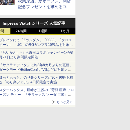
秋葉原店」がオープン、開店
記念プレゼントを求めるユー
ザーが押し寄せ長蛇の列に
Impress Watchシリーズ 人気記事
時間
24時間
1週間
1カ月
プレバンにて「Zガンダム」「0083」「クロス
ボーン」「UC」のRGガンプラ10製品を対象に
した抽選販売が8月10日11時より実施！
「ちいかわ」×くら寿司コラボキャンペーンが8
月21日より期間限定開催
オリジナルの湯呑みや寿司皿が景品に登場！
「サクラエディタ」に約3年8カ月ぶりの更新、
ダークモード/EditorConfig/IVSなどに対応／複
数の脆弱性に対処したセキュリティアップデー
ほっともっと、のり弁シリーズが30～90円お得
ト
な「のり弁フェア」4日間限定で実施
スターバックス、巨峰が主役の「芳醇 巨峰 フロ
ーズン ティー」「チラックス ソーダ 巨峰」発
売
もっと見る