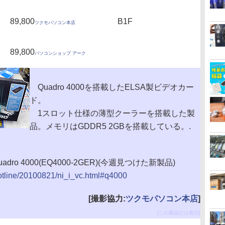
89,800
B1F
ツクモパソコン本店
89,800
パソコンショップ アーク
Quadro 4000を搭載したELSA製ビデオカー
ド。
1スロット仕様の薄型クーラーを搭載した製
品。メモリはGDDR5 2GBを搭載している。.
uadro 4000(EQ4000-2GER)(今週見つけた新製品)
hotline/20100821/ni_i_vc.html#q4000
[撮影協力:
ツクモパソコン本店
]
[この製品だけ表示]