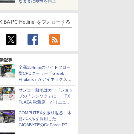
なままに剛性を向上
KIBA PC Hotline! をフォローする
新記事
全高154mmのサイドフロー
型CPUクーラー「Greek
Phalanx」がアイネックスか
ら
サンコー跡地はカードショッ
プの「シンソク」に、「TX
PLAZA 秋葉原」がリニュー
アルに伴い一時休業、ジャン
COMPUTEXを振り返る、木
クのDDR2メモリが100円で
目パネルを採用した
販売など～ 最近の秋葉原 ～
GIGABYTEのGeForce RTX
5080や、MSIの次世代ビデオ