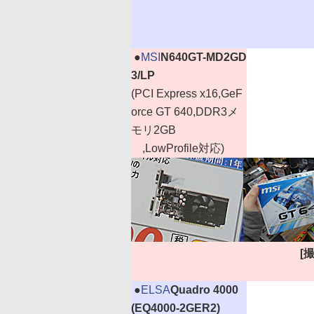
|
●
MSI
N640GT-MD2GD
3/LP
(PCI Express x16,GeF
orce GT 640,DDR3メ
モリ2GB
,LowProfile対応)
[
|
●
ELSA
Quadro 4000
(EQ4000-2GER2)