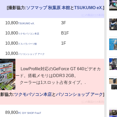
[撮影協力:
ソフマップ 秋葉原 本館
と
TSUKUMO eX.
]
[この製品だけ表示]
10,800
3F
TSUKUMO eX.
10,800
B1F
ツクモパソコン本店
10,800
1F
ドスパラパーツ館
10,800
パソコンショップ アーク
LowProfile対応のGeForce GT 640ビデオカ
ード。搭載メモリはDDR3 2GB。
クーラーは1スロット占有タイプ。.
撮影協力:
ツクモパソコン本店
と
パソコンショップ アーク
]
[この製品だけ表示]
89,800
PC DIY SHOP FreeT