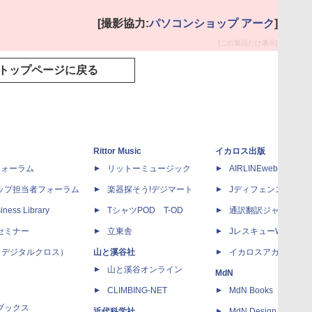
[撮影協力:
パソコンショップ アーク
]
[この製品だけ表示]
トップページに戻る
Rittor Music
イカロス出版
dフォーラム
リットーミュージック
AIRLINEweb
ップ担当者フォーラム
楽器探そう!デジマート
Jディフェンスニュー
iness Library
TシャツPOD T-OD
通訳翻訳ジャーナル
セミナー
立東舎
JレスキューWeb
 X（デジタルクロス）
山と溪谷社
イカロスアカデミー
山と溪谷オンライン
MdN
CLIMBING-NET
MdN Books
ブックス
近代科学社
MdN Design Interacti