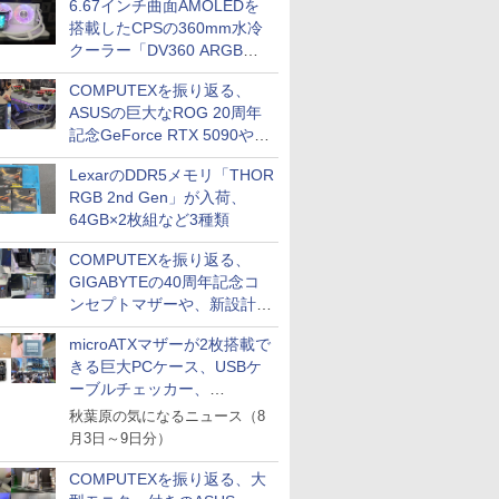
6.67インチ曲面AMOLEDを
カード向けの新技術など(ビ
搭載したCPSの360mm水冷
デオカード編その2)
クーラー「DV360 ARGB
Display」が発売、カラーは2
COMPUTEXを振り返る、
色
ASUSの巨大なROG 20周年
記念GeForce RTX 5090や、
ゲーミングチーム「T1」コ
LexarのDDR5メモリ「THOR
ラボモデルなど(ビデオカー
RGB 2nd Gen」が入荷、
ド編その1)
64GB×2枚組など3種類
COMPUTEXを振り返る、
GIGABYTEの40周年記念コ
ンセプトマザーや、新設計の
Ryzen向けマザーなど(マザ
microATXマザーが2枚搭載で
ーボード編その2)
きる巨大PCケース、USBケ
ーブルチェッカー、
Noctua×Pulsarコラボのファ
秋葉原の気になるニュース（8
ン内蔵ゲーミングマウス、キ
月3日～9日分）
ーボード配布に多数の人が殺
到 ほか
COMPUTEXを振り返る、大