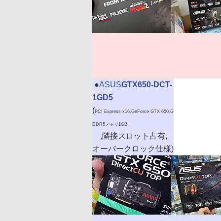
|
●
ASUS
GTX650-DCT-
1GD5
(
PCI Express x16,GeForce GTX 650,G
DDR5メモリ1GB
,隣接スロット占有,
オーバークロック仕様)