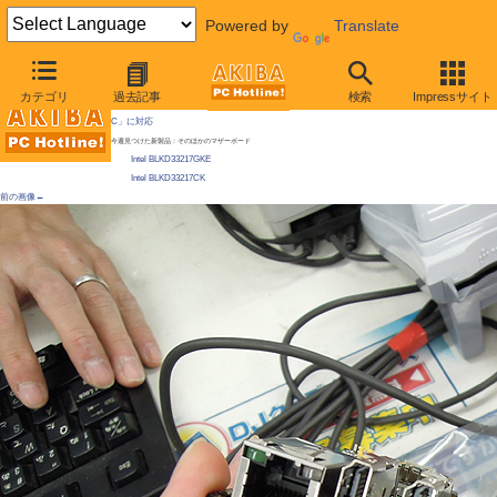
Powered by
Translate
AKIBA PC Hotline!
カテゴリ
過去記事
検索
Impressサイト
[拡大画像]
手の平サイズでCore i3搭載の超小型マザーがIntelから登場、同社提唱の新規格「NU
C」に対応
今週見つけた新製品：そのほかのマザーボード
Intel BLKD33217GKE
Intel BLKD33217CK
前の画像←