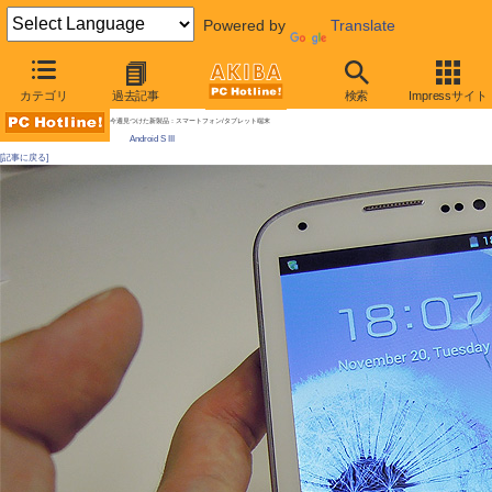
Powered by
Translate
AKIBA PC Hotline!
カテゴリ
過去記事
検索
Impressサイト
[拡大画像]
“ニセGALAXY S III”が登場、パッケージなどもそっくり
今週見つけた新製品：スマートフォン/タブレット端末
Android S III
[記事に戻る]