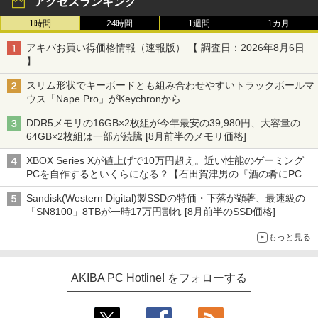
アクセスランキング
1時間
24時間
1週間
1カ月
アキバお買い得価格情報（速報版） 【 調査日：2026年8月6日
】
スリム形状でキーボードとも組み合わせやすいトラックボールマ
ウス「Nape Pro」がKeychronから
DDR5メモリの16GB×2枚組が今年最安の39,980円、大容量の
64GB×2枚組は一部が続騰 [8月前半のメモリ価格]
XBOX Series Xが値上げで10万円超え。近い性能のゲーミング
PCを自作するといくらになる？【石田賀津男の『酒の肴にPCゲ
ーム』】
Sandisk(Western Digital)製SSDの特価・下落が顕著、最速級の
「SN8100」8TBが一時17万円割れ [8月前半のSSD価格]
もっと見る
AKIBA PC Hotline! をフォローする