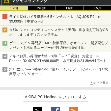
アクセスランキング
1時間
24時間
1週間
1カ月
ライカ監修カメラ搭載の6.5インチスマホ「AQUOS R9」が
39,000円！中古セール
令和のファミコンディスクシステム？安価に書き換え可能なGB
用「しましまディスクシステム」
ゲーミングPC専門店「MDL秋葉原店」がオープン、開店記念プ
レゼントを求めるユーザーが押し寄せ長蛇の列に
アキバお買い得価格情報（8月6日～7日調査） お盆セール、
Radeon RX 9070 XTが89,800円、水平周波数24.8kHz対応の17
型モニターが9,801円、暑さ指数連動セール ほか
第10世代Core Y搭載のNEC製12.5インチノートが17,800円！秋
葉原で中古PCセール
もっと見る
AKIBA PC Hotline! をフォローする