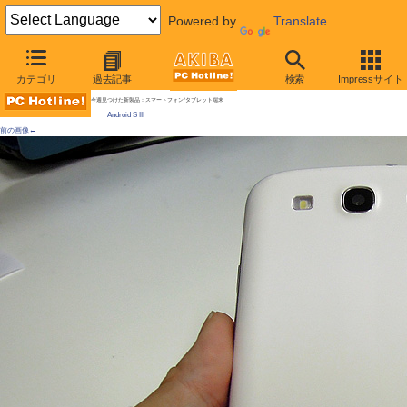
Powered by
Translate
AKIBA PC Hotline!
カテゴリ
過去記事
検索
Impressサイト
[拡大画像]
“ニセGALAXY S III”が登場、パッケージなどもそっくり
今週見つけた新製品：スマートフォン/タブレット端末
Android S III
前の画像←