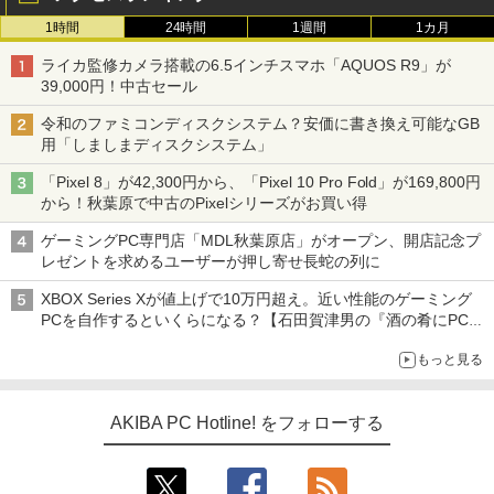
1時間
24時間
1週間
1カ月
ライカ監修カメラ搭載の6.5インチスマホ「AQUOS R9」が
39,000円！中古セール
令和のファミコンディスクシステム？安価に書き換え可能なGB
用「しましまディスクシステム」
「Pixel 8」が42,300円から、「Pixel 10 Pro Fold」が169,800円
から！秋葉原で中古のPixelシリーズがお買い得
ゲーミングPC専門店「MDL秋葉原店」がオープン、開店記念プ
レゼントを求めるユーザーが押し寄せ長蛇の列に
XBOX Series Xが値上げで10万円超え。近い性能のゲーミング
PCを自作するといくらになる？【石田賀津男の『酒の肴にPCゲ
ーム』】
もっと見る
AKIBA PC Hotline! をフォローする