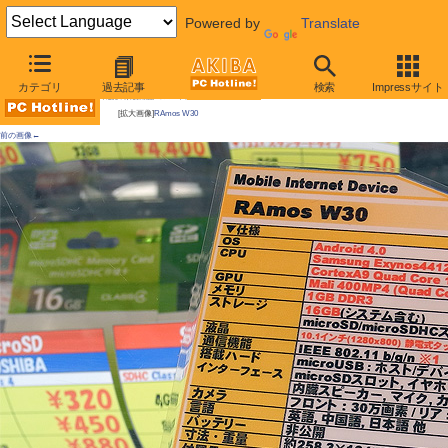
Powered by
Translate
AKIBA PC Hotline!
カテゴリ
過去記事
検索
Impressサイト
今週見つけた新製品：スマートフォン/タブレット端末
[拡大画像]
RAmos W30
前の画像←