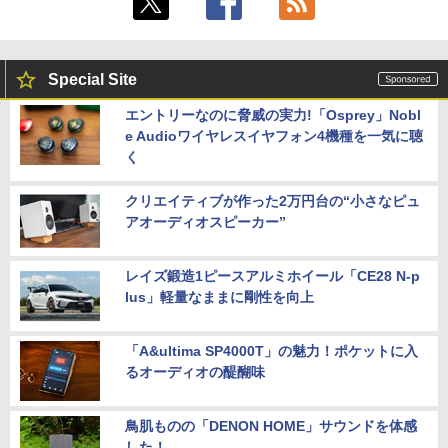
Special Site
エントリーなのに脅威の実力!「Osprey」Nobl
e Audioワイヤレスイヤフォン4機種を一気に聴
く
クリエイティブが作った2万円台の“小さなピュ
アオーディオスピーカー”
レイズ鍛造1ピースアルミホイール「CE28 N-p
lus」軽量なままに剛性を向上
「A&ultima SP4000T」の魅力！ポケットに入
るオーディオの醍醐味
鳥肌ものの「DENON HOME」サウンドを体感
した！