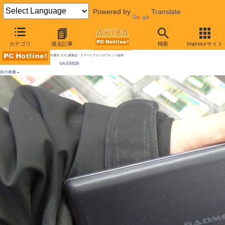
Powered by
Translate
AKIBA PC Hotline!
カテゴリ
過去記事
検索
Impressサイト
[拡大画像]
珍しい6インチタブレットが販売中、ほぼ文庫本サイズ / 実売価格7千円
今週見つけた新製品：スマートフォン/タブレット端末
GA-E60026
前の画像←