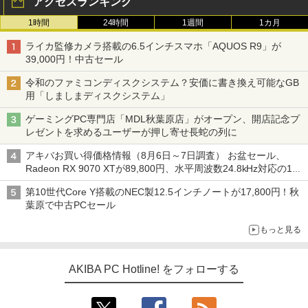
アクセスランキング
1時間
24時間
1週間
1カ月
ライカ監修カメラ搭載の6.5インチスマホ「AQUOS R9」が
39,000円！中古セール
令和のファミコンディスクシステム？安価に書き換え可能なGB
用「しましまディスクシステム」
ゲーミングPC専門店「MDL秋葉原店」がオープン、開店記念プ
レゼントを求めるユーザーが押し寄せ長蛇の列に
アキバお買い得価格情報（8月6日～7日調査） お盆セール、
Radeon RX 9070 XTが89,800円、水平周波数24.8kHz対応の17
型モニターが9,801円、暑さ指数連動セール ほか
第10世代Core Y搭載のNEC製12.5インチノートが17,800円！秋
葉原で中古PCセール
もっと見る
AKIBA PC Hotline! をフォローする