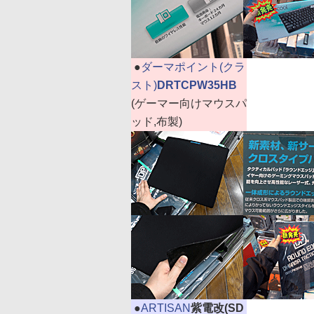
|
●
ダーマポイント(クラ
スト)
DRTCPW35HB
(ゲーマー向けマウスパ
ッド,布製)
|
●
ARTISAN
紫電改(SD