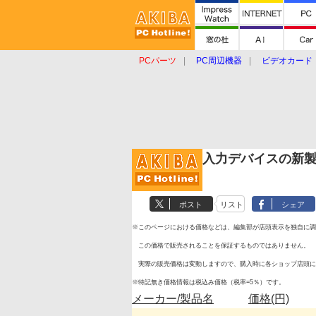
PCパーツ
PC周辺機器
ビデオカード
タブレット
おもしろグッズ
ショップ
入力デバイスの新
ポスト
リスト
シェア
※このページにおける価格などは、編集部が店頭表示を独自に調
この価格で販売されることを保証するものではありません。
実際の販売価格は変動しますので、購入時に各ショップ店頭に
※特記無き価格情報は税込み価格（税率=5％）です。
メーカー/製品名
価格(円)