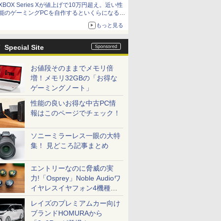
XBOX Series Xが値上げで10万円超え。近い性
能のゲーミングPCを自作するといくらになる？
【石田賀津男の『酒の肴にPCゲーム』】
もっと見る
Special Site
お値段そのままでメモリ倍
増！メモリ32GBの「お得な
ゲーミングノート」
性能の良いお得な中古PC情
報はこのページでチェック！
ソニーミラーレス一眼の大特
集！ 見どころ記事まとめ
エントリーなのに脅威の実
力!「Osprey」Noble Audioワ
イヤレスイヤフォン4機種を
一気に聴く
レイズのプレミアムカー向け
ブランドHOMURAから