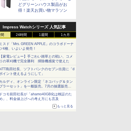
どグリーンハウス製品がお
得！楽天お買い物マラソン
Impress Watchシリーズ 人気記事
時間
24時間
1週間
1カ月
ミスド「Mrs. GREEN APPLE」のコラボドーナ
ツ4種、いよいよ発売！
【家電レビュー】手ごわい雑草との戦い、コメ
リの草刈機で完全勝利 掃除機感覚で使えた
NTT島田社長、ソフトバンクのセブン出資に「d
ポイント使えるようにして」
カルディ、オンライン限定「ネコバッグ＆タン
ブラーセット」を一般販売。7月の抽選販売の
当選無効分
ドコモ前田社長が「ahamo40GB化は検証のた
め」、料金値上げへの考え方にも言及
もっと見る