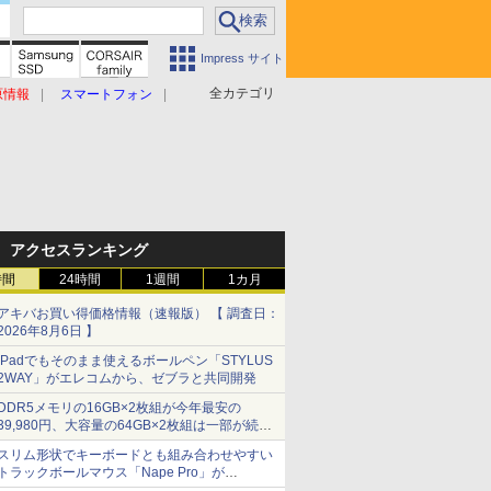
Impress サイト
全カテゴリ
原情報
スマートフォン
アクセスランキング
時間
24時間
1週間
1カ月
アキバお買い得価格情報（速報版） 【 調査日：
2026年8月6日 】
iPadでもそのまま使えるボールペン「STYLUS
2WAY」がエレコムから、ゼブラと共同開発
DDR5メモリの16GB×2枚組が今年最安の
39,980円、大容量の64GB×2枚組は一部が続騰
[8月前半のメモリ価格]
スリム形状でキーボードとも組み合わせやすい
トラックボールマウス「Nape Pro」が
Keychronから