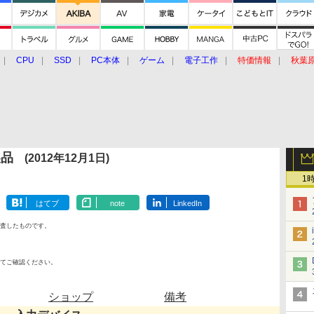
CPU
SSD
PC本体
ゲーム
電子工作
特価情報
秋葉
グルメ
イベント
価格動向
製品
(2012年12月1日)
1
はてブ
note
LinkedIn
査したものです。
てご確認ください。
ショップ
備考