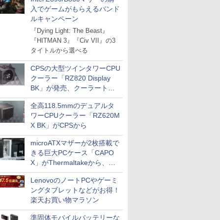
入でゲームがもらえるバンド
ルキャンペーン
『Dying Light: The Beast』
『HITMAN 3』『Civ VII』の3
タイトルから選べる
CPSの大型ツインタワーCPU
クーラー「RZ820 Display
BK」が発売、クーラートッ
プに5インチ液晶搭載
全高118.5mmのデュアルタ
ワーCPUクーラー「RZ620M
X BK」がCPSから
microATXマザーが2枚搭載で
きる巨大PCケース「CAPO
X」がThermaltakeから、カ
ラーは2色
LenovoのノートPCやゲーミ
ングタブレットなどがお得！
楽天お買い物マラソン
準固体モバイルバッテリーな