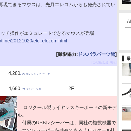
再現できるマウスは、先月エレコムからも発売されてい
A
s 8のタッチ操作がエミュレートできるマウスが登場
hotline/20121020/etc_elecom.html
[撮影協力:
ドスパラパーツ館
]
最
[この製品だけ表示]
4,280
パソコンショップ アーク
4,680
2F
ドスパラパーツ館
ロジクール製ワイヤレスキーボードの新モデ
ル。
付属のUSBレシーバーは、同社の複数機器で
一つのレシーバーを共有できる「ロジクールU