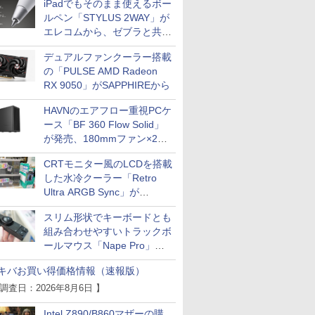
iPadでもそのまま使えるボー
ルペン「STYLUS 2WAY」が
エレコムから、ゼブラと共同
開発
デュアルファンクーラー搭載
の「PULSE AMD Radeon
RX 9050」がSAPPHIREから
HAVNのエアフロー重視PCケ
ース「BF 360 Flow Solid」
が発売、180mmファン×2搭
載
CRTモニター風のLCDを搭載
した水冷クーラー「Retro
Ultra ARGB Sync」が
Thermaltakeから
スリム形状でキーボードとも
組み合わせやすいトラックボ
ールマウス「Nape Pro」が
Keychronから
キバお買い得価格情報（速報版）
 調査日：2026年8月6日 】
Intel Z890/B860マザーの購