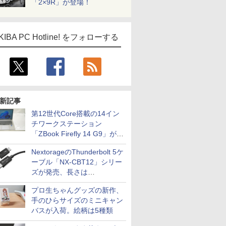
「2×9R」が登場！
KIBA PC Hotline! をフォローする
新記事
第12世代Core搭載の14イン
チワークステーション
「ZBook Firefly 14 G9」が
79,800円！秋葉原で中古PC
NextorageのThunderbolt 5ケ
セール
ーブル「NX-CBT12」シリー
ズが発売、長さは
30cm/50cm/1mの3種類
プロ生ちゃんグッズの新作、
手のひらサイズのミニキャン
バスが入荷。絵柄は5種類