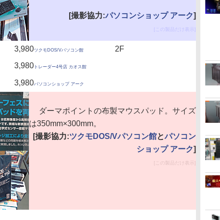
[撮影協力:
パソコンショップ アーク
]
[この製品だけ表示]
3,980
2F
ツクモDOS/Vパソコン館
3,980
トレーダー4号店 カオス館
3,980
パソコンショップ アーク
ダーマポイントの布製マウスパッド。サイズ
は350mm×300mm。
[撮影協力:
ツクモDOS/Vパソコン館
と
パソコン
ショップ アーク
]
[この製品だけ表示]