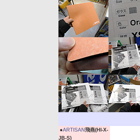
|
●
ARTISAN
飛燕(HI-X-
JB-S)