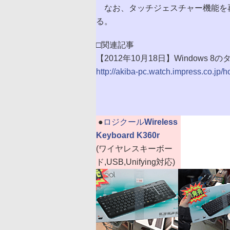
なお、タッチジェスチャー機能を
る。
□関連記事
【2012年10月18日】Window
http://akiba-pc.watch.impress.co.jp/
|
●
ロジクール
Wireless
Keyboard K360r
(ワイヤレスキーボー
ド,USB,Unifying対応)