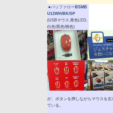
|
●
バッファロー
BSMB
U12WH/BK/SP
(USBマウス,青色LED,
白色/黒色/桃色)
が、ボタンを押しながらマウスを左
ている。