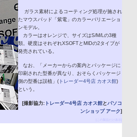
ガラス素材によるコーティング処理が施され
たマウスパッド「紫電」のカラーバリエーショ
ンモデル。
カラーはオレンジで、サイズはS/M/Lの3種
類。硬度はそれぞれXSOFTとMIDの2タイプが
発売されている。
なお、「メーカーからの案内とパッケージに
印刷された型番が異なり、おそらくパッケージ
側の型番は誤植」(
トレーダー4号店 カオス館
)
という。
[撮影協力:
トレーダー4号店 カオス館
と
パソコ
ンショップ アーク
]
[この製品だけ表示]