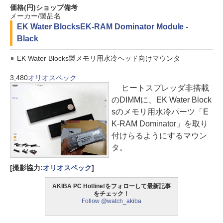
価格(円)
ショップ
備考
メーカー/製品名
EK Water Blocks
EK-RAM Dominator Module -
Black
EK Water Blocks製メモリ用水冷ヘッド向けマウンタ
3,480
オリオスペック
ヒートスプレッダ非搭載
のDIMMに、EK Water Block
sのメモリ用水冷パーツ「E
K-RAM Dominator」を取り
付けらるようにするマウン
タ。
[撮影協力:
オリオスペック
]
AKIBA PC Hotline!をフォローして最新記事
をチェック！
Follow @watch_akiba