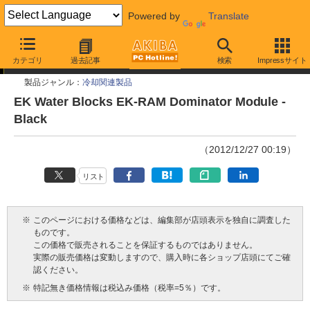
Powered by
Translate
今週見つけた新製品
カテゴリ
過去記事
検索
Impressサイト
製品ジャンル：
冷却関連製品
EK Water Blocks EK-RAM Dominator Module -
Black
（2012/12/27 00:19）
リスト
※
このページにおける価格などは、編集部が店頭表示を独自に調査した
ものです。
この価格で販売されることを保証するものではありません。
実際の販売価格は変動しますので、購入時に各ショップ店頭にてご確
認ください。
※
特記無き価格情報は税込み価格（税率=5％）です。