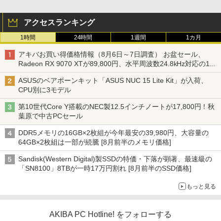
アクセスランキング
1時間
24時間
1週間
1カ月
アキバお買い得価格情報（8月6日～7日調査） お盆セール、
Radeon RX 9070 XTが89,800円、水平周波数24.8kHz対応の17
型モニターが9,801円、暑さ指数連動セール ほか
ASUSのベアボーンキット「ASUS NUC 15 Lite Kit」が入荷、
CPU別に3モデル
第10世代Core Y搭載のNEC製12.5インチノートが17,800円！秋
葉原で中古PCセール
DDR5メモリの16GB×2枚組が今年最安の39,980円、大容量の
64GB×2枚組は一部が続騰 [8月前半のメモリ価格]
Sandisk(Western Digital)製SSDの特価・下落が顕著、最速級の
「SN8100」8TBが一時17万円割れ [8月前半のSSD価格]
もっと見る
AKIBA PC Hotline! をフォローする