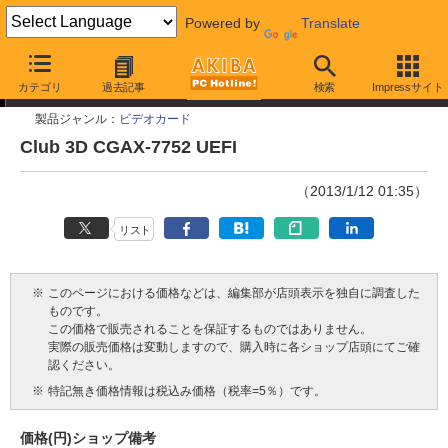
Powered by
Translate
今週見つけた新製品
カテゴリ
過去記事
検索
Impressサイト
製品ジャンル：
ビデオカード
Club 3D CGAX-7752 UEFI
（2013/1/12 01:35）
リスト
※
このページにおける価格などは、編集部が店頭表示を独自に調査した
ものです。
この価格で販売されることを保証するものではありません。
実際の販売価格は変動しますので、購入時に各ショップ店頭にてご確
認ください。
※
特記無き価格情報は税込み価格（税率=5％）です。
価格(円)
ショップ
備考