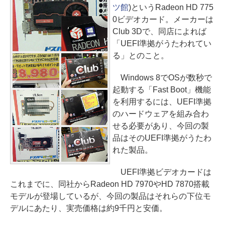
ツ館
)というRadeon HD 775
0ビデオカード。メーカーは
Club 3Dで、同店によれば
「UEFI準拠がうたわれてい
る」とのこと。
Windows 8でOSが数秒で
起動する「Fast Boot」機能
を利用するには、UEFI準拠
のハードウェアを組み合わ
せる必要があり、今回の製
品はそのUEFI準拠がうたわ
れた製品。
UEFI準拠ビデオカードは
これまでに、同社からRadeon HD 7970やHD 7870搭載
モデルが登場しているが、今回の製品はそれらの下位モ
デルにあたり、実売価格は約9千円と安価。