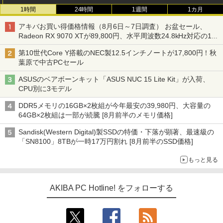
1時間
24時間
1週間
1カ月
アキバお買い得価格情報（8月6日～7日調査） お盆セール、
Radeon RX 9070 XTが89,800円、水平周波数24.8kHz対応の17
型モニターが9,801円、暑さ指数連動セール ほか
第10世代Core Y搭載のNEC製12.5インチノートが17,800円！秋
葉原で中古PCセール
ASUSのベアボーンキット「ASUS NUC 15 Lite Kit」が入荷、
CPU別に3モデル
DDR5メモリの16GB×2枚組が今年最安の39,980円、大容量の
64GB×2枚組は一部が続騰 [8月前半のメモリ価格]
Sandisk(Western Digital)製SSDの特価・下落が顕著、最速級の
「SN8100」8TBが一時17万円割れ [8月前半のSSD価格]
もっと見る
AKIBA PC Hotline! をフォローする