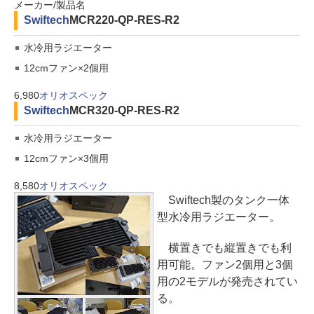
メーカー/製品名
Swiftech
MCR220-QP-RES-R2
水冷用ラジエーター
12cmファン×2個用
6,980
オリオスペック
Swiftech
MCR320-QP-RES-R2
水冷用ラジエーター
12cmファン×3個用
8,580
オリオスペック
Swiftech製のタンク一体
型水冷用ラジエーター。
横置きでも縦置きでも利
用可能。ファン2個用と3個
用の2モデルが発売されてい
る。