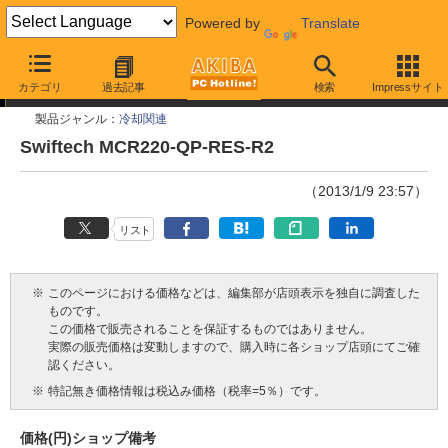
Powered by
Translate
今週見つけた新製品
カテゴリ
過去記事
検索
Impressサイト
製品ジャンル：
冷却関連
Swiftech MCR220-QP-RES-R2
（2013/1/9 23:57）
リスト
※
このページにおける価格などは、編集部が店頭表示を独自に調査した
ものです。
この価格で販売されることを保証するものではありません。
実際の販売価格は変動しますので、購入時に各ショップ店頭にてご確
認ください。
※
特記無き価格情報は税込み価格（税率=5％）です。
価格(円)
ショップ
備考