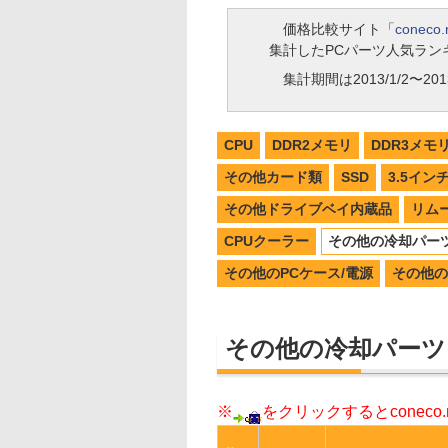
価格比較サイト「
coneco.
集計したPCパーツ人気ラン
集計期間は2013/1/2〜2013
CPU
DDR2メモリ
DDR3メモ
その他カード類
SSD
3.5イン
その他ドライブベイ内蔵品
リム
CPUクーラー
その他の冷却パー
その他のPCケース/電源
その他の
その他の冷却パーツ
※
をクリックするとconec