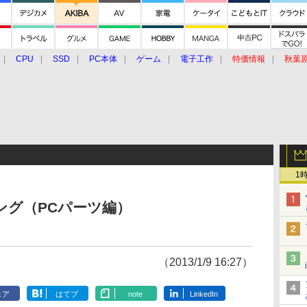
CPU
SSD
PC本体
ゲーム
電子工作
特価情報
秋葉
グルメ
イベント
価格動向
1
ンキング（PCパーツ編）
（2013/1/9 16:27）
ェア
はてブ
note
LinkedIn