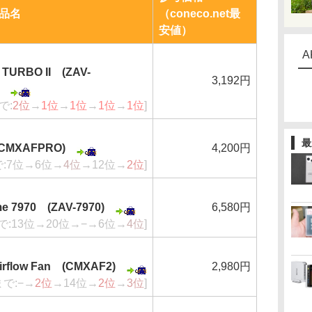
品名
（coneco.net最
安値）
A
 TURBO II (ZAV-
3,192円
で:
2位
→
1位
→
1位
→
1位
→
1位
]
最
(CMXAFPRO)
4,200円
で:7位→6位→
4位
→12位→
2位
]
me 7970 (ZAV-7970)
6,580円
で:13位→20位→−→6位→
4位
]
rflow Fan (CMXAF2)
2,980円
まで:−→
2位
→14位→
2位
→
3位
]