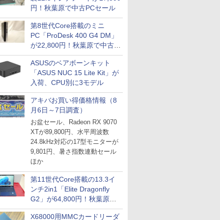
円！秋葉原で中古PCセール
第8世代Core搭載のミニ
PC「ProDesk 400 G4 DM」
が22,800円！秋葉原で中古
PCセール
ASUSのベアボーンキット
「ASUS NUC 15 Lite Kit」が
入荷、CPU別に3モデル
アキバお買い得価格情報（8
月6日～7日調査）
お盆セール、Radeon RX 9070
XTが89,800円、水平周波数
24.8kHz対応の17型モニターが
9,801円、暑さ指数連動セール
ほか
第11世代Core搭載の13.3イ
ンチ2in1「Elite Dragonfly
G2」が64,800円！秋葉原で
中古PCセール
X68000用MMCカードリーダ