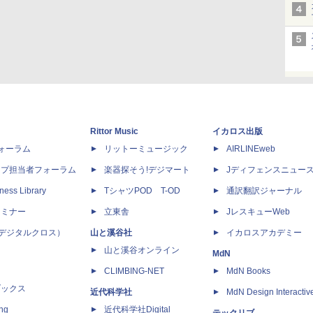
Rittor Music
イカロス出版
dフォーラム
リットーミュージック
AIRLINEweb
ップ担当者フォーラム
楽器探そう!デジマート
Jディフェンスニュー
ness Library
TシャツPOD T-OD
通訳翻訳ジャーナル
セミナー
立東舎
JレスキューWeb
 X（デジタルクロス）
山と溪谷社
イカロスアカデミー
山と溪谷オンライン
MdN
CLIMBING-NET
MdN Books
ブックス
近代科学社
MdN Design Interactiv
ing
近代科学社Digital