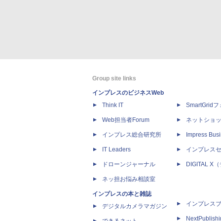
Group site links
インプレスのビジネスWeb
Think IT
SmartGri
Web担当者Forum
ネットショ
インプレス総合研究所
Impress Busi
IT Leaders
インプレス
ドローンジャーナル
DIGITAL
ネッ担お悩み相談室
インプレスの本と雑誌
インプレス
デジタルカメラマガジン
NextPublish