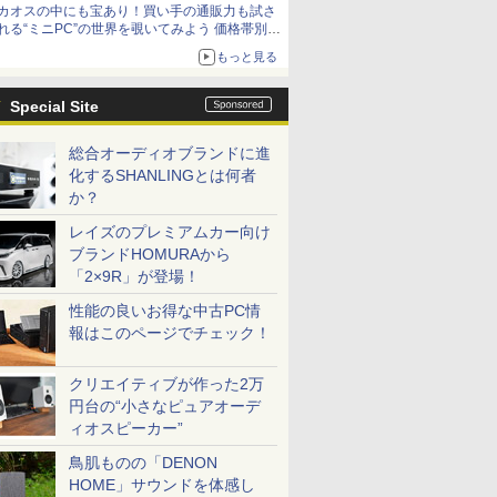
カオスの中にも宝あり！買い手の通販力も試さ
9,801円、暑さ指数連動セール ほか
れる“ミニPC”の世界を覗いてみよう 価格帯別に
仕様や特徴を整理、11製品をピックアップ text
もっと見る
by 石川 ひさよし
Special Site
総合オーディオブランドに進
化するSHANLINGとは何者
か？
レイズのプレミアムカー向け
ブランドHOMURAから
「2×9R」が登場！
性能の良いお得な中古PC情
報はこのページでチェック！
クリエイティブが作った2万
円台の“小さなピュアオーデ
ィオスピーカー”
鳥肌ものの「DENON
HOME」サウンドを体感し