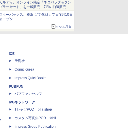
カルディ、オンライン限定「ネコバッグ＆タン
ブラーセット」を一般販売。7月の抽選販売の
当選無効分
スターバックス、横浜に“文化財カフェ”8月10日
オープン
もっと見る
ICE
天海社
ス
Comic curea
impress QuickBooks
PUBFUN
パブファンセルフ
IPGネットワーク
TシャツPOD pTa.shop
カスタム写真集POD fabli
e
Impress Group Publication