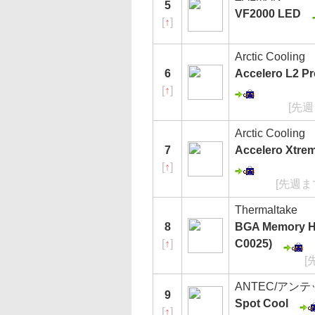
5
VF2000 LED
[
↑
]
Arctic Cooling
6
Accelero L2 P
[
↑
]
[先週
Arctic Cooling
7
Accelero Xtrem
[
↑
]
[先週ま
Thermaltake
8
BGA Memory H
[
↑
]
C0025)
[
ANTEC/アン
9
Spot Cool
[
↑
]