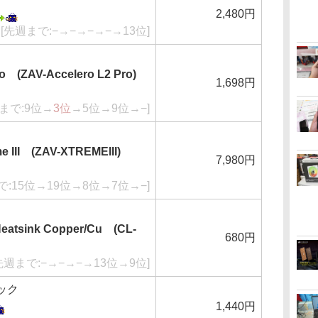
2,480円
[先週まで:−→−→−→−→13位]
ro (ZAV-Accelero L2 Pro)
1,698円
まで:9位→
3位
→5位→9位→−]
e III (ZAV-XTREMEIII)
7,980円
で:15位→19位→8位→7位→−]
eatsink Copper/Cu (CL-
680円
先週まで:−→−→−→13位→9位]
テック
1,440円