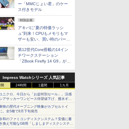
ー「MMCじょい君」のケー
ス付きモデル
特別企画
アキバに“夏の特価ラッシ
ュ”到来！CPUもメモリもマ
ザーも安い、買い時のパーツ
は？【8月7日(金)22時配信】
第12世代Core搭載の14イン
チワークステーション
「ZBook Firefly 14 G9」が
79,800円！秋葉原で中古PC
セール
Impress Watchシリーズ 人気記事
時間
24時間
1週間
1カ月
ユニクロ、今日から「お盆特別セール」。涼感
シアサッカーワンピース待望値下げ、撥水ギア
ショーツは1990円に
東映の歴代オープニング映像がカプセルトイ
に。全5種で8月下旬発売
令和のファミコンディスクシステム？安価に書
き換え可能なGB用「しましまディスクシステ
ム」