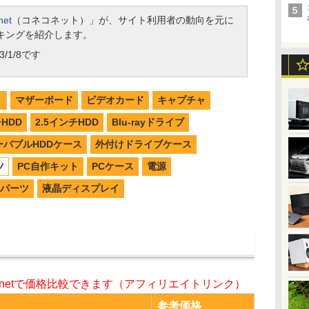
net
（コネコネット）」が、サイト利用者の動向を元に
キングを紹介します。
/1/8です
リ
マザーボード
ビデオカード
キャプチャ
チHDD
2.5インチHDD
Blu-rayドライブ
ーバブルHDDケース
外付けドライブケース
ツ
PC自作キット
PCケース
電源
パーツ
液晶ディスプレイ
o.netで価格比較できます（アフィリエイトリンク）
参考価格