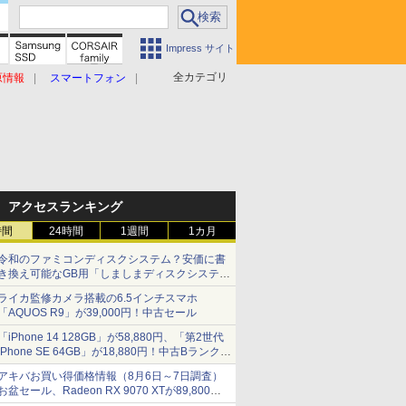
Impress サイト
全カテゴリ
原情報
スマートフォン
アクセスランキング
時間
24時間
1週間
1カ月
令和のファミコンディスクシステム？安価に書
き換え可能なGB用「しましまディスクシステ
ム」
ライカ監修カメラ搭載の6.5インチスマホ
「AQUOS R9」が39,000円！中古セール
「iPhone 14 128GB」が58,880円、「第2世代
iPhone SE 64GB」が18,880円！中古Bランク品
セール
アキバお買い得価格情報（8月6日～7日調査）
お盆セール、Radeon RX 9070 XTが89,800
円、水平周波数24.8kHz対応の17型モニターが