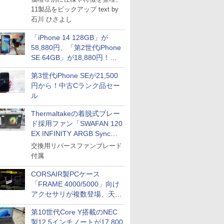
11製品をピックアップ text by
石川 ひさよし
「iPhone 14 128GB」が
58,880円、「第2世代iPhone
SE 64GB」が18,880円！中
古Bランク品セール
第3世代iPhone SEが21,500
円から！中古Cランク品セー
ル
Thermaltakeの着脱式ブレー
ド採用ファン「SWAFAN 120
EX INFINITY ARGB Sync」
に単品パッケージ
交換用リバースファンブレード
付属
CORSAIR製PCケース
「FRAME 4000/5000」向け
アクセサリが複数登場、天然
木製パネルや背面コネクタ対
第10世代Core Y搭載のNEC
応トレイなど
製12.5インチノートが17,800