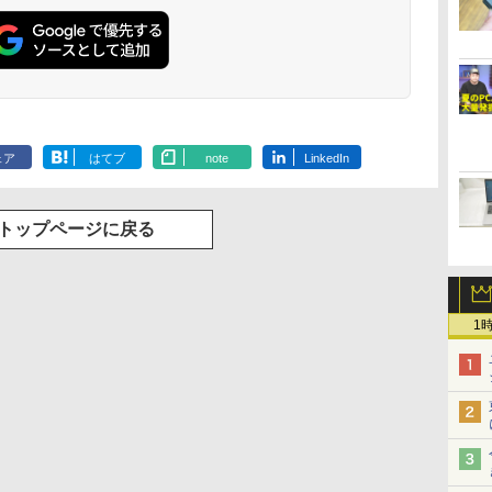
ェア
はてブ
note
LinkedIn
トップページに戻る
1