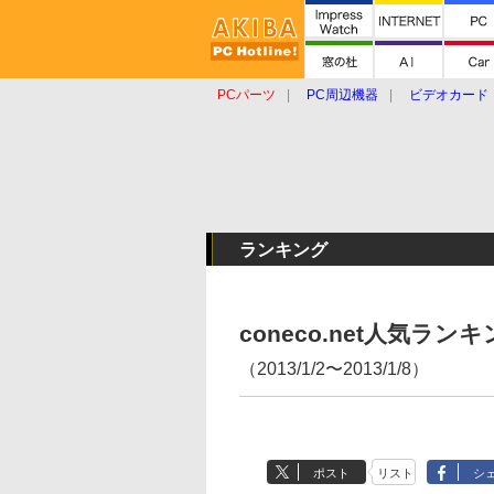
PCパーツ
PC周辺機器
ビデオカード
タブレット
おもしろグッズ
ショップ
ランキング
coneco.net人気ラ
（2013/1/2〜2013/1/8）
ポスト
リスト
シ