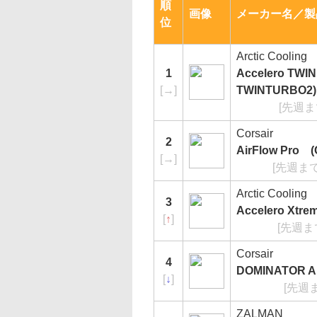
順
画像
メーカー名／製
位
Arctic Cooling
1
Accelero TWIN
[
→
]
TWINTURBO2)
[先週ま
Corsair
2
AirFlow Pro 
[
→
]
[先週ま
Arctic Cooling
3
Accelero Xtre
[
↑
]
[先週ま
Corsair
4
DOMINATOR Ai
[
↓
]
[先週
ZALMAN