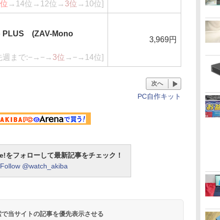
1位
→14位→12位→
3位
→10位]
o PLUS (ZAV-Mono
3,969円
先週まで:−→−→
3位
→−→14位]
次へ
PC自作キット
otline!をフォローして最新記事をチェック！
Follow @watch_akiba
 検索で当サイトの記事を優先表示させる