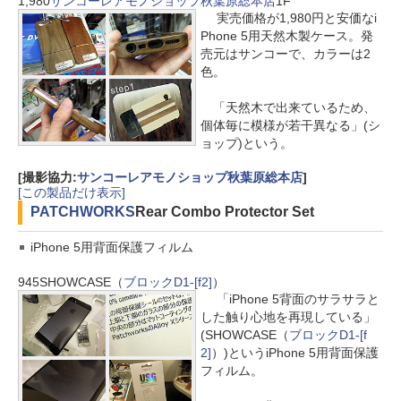
1,980
サンコーレアモノショップ秋葉原総本店
1F
実売価格が1,980円と安価なi
Phone 5用天然木製ケース。発
売元はサンコーで、カラーは2
色。
「天然木で出来ているため、
個体毎に模様が若干異なる」(シ
ョップ)という。
[撮影協力:
サンコーレアモノショップ秋葉原総本店
]
[この製品だけ表示]
PATCHWORKS
Rear Combo Protector Set
iPhone 5用背面保護フィルム
945
SHOWCASE（
ブロックD1-[f2]
）
「iPhone 5背面のサラサラと
した触り心地を再現している」
(SHOWCASE（
ブロックD1-[f
2]
）)というiPhone 5用背面保護
フィルム。