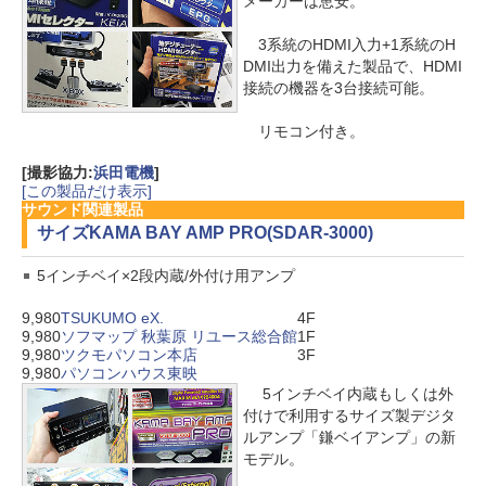
メーカーは恵安。
3系統のHDMI入力+1系統のH
DMI出力を備えた製品で、HDMI
接続の機器を3台接続可能。
リモコン付き。
[撮影協力:
浜田電機
]
[この製品だけ表示]
サウンド関連製品
サイズ
KAMA BAY AMP PRO(SDAR-3000)
5インチベイ×2段内蔵/外付け用アンプ
9,980
TSUKUMO eX.
4F
9,980
ソフマップ 秋葉原 リユース総合館
1F
9,980
ツクモパソコン本店
3F
9,980
パソコンハウス東映
5インチベイ内蔵もしくは外
付けで利用するサイズ製デジタ
ルアンプ「鎌ベイアンプ」の新
モデル。