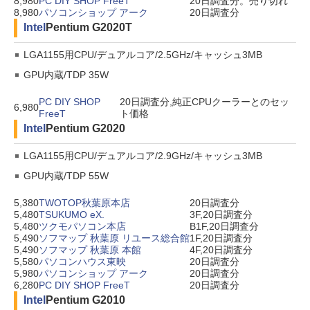
8,980
PC DIY SHOP FreeT
20日調査分。売り切れ
8,980
パソコンショップ アーク
20日調査分
Intel
Pentium G2020T
LGA1155用CPU/デュアルコア/2.5GHz/キャッシュ3MB
GPU内蔵/TDP 35W
PC DIY SHOP
20日調査分,純正CPUクーラーとのセッ
6,980
FreeT
ト価格
Intel
Pentium G2020
LGA1155用CPU/デュアルコア/2.9GHz/キャッシュ3MB
GPU内蔵/TDP 55W
5,380
TWOTOP秋葉原本店
20日調査分
5,480
TSUKUMO eX.
3F,20日調査分
5,480
ツクモパソコン本店
B1F,20日調査分
5,490
ソフマップ 秋葉原 リユース総合館
1F,20日調査分
5,490
ソフマップ 秋葉原 本館
4F,20日調査分
5,580
パソコンハウス東映
20日調査分
5,980
パソコンショップ アーク
20日調査分
6,280
PC DIY SHOP FreeT
20日調査分
Intel
Pentium G2010