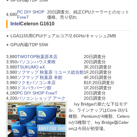
GPU内蔵/TDP 35W
PC DIY SHOP
20日調査分。純正CPUクーラーとのセット
4,680
FreeT
価格。売り切れ
Intel
Celeron G1610
LGA1155用CPU/デュアルコア/2.6GHz/キャッシュ2MB
GPU内蔵/TDP 55W
3,880
TWOTOP秋葉原本店
20日調査分
3,950
パソコンハウス東映
20日調査分
3,980
TSUKUMO eX.
3F,20日調査分
3,980
ソフマップ 秋葉原 リユース総合館
1F,20日調査分
3,980
ソフマップ 秋葉原 本館
4F,20日調査分
3,980
ツクモパソコン本店
B1F,20日調査分
3,980
ドスパラパーツ館
1F,20日調査分
4,180
PC DIY SHOP FreeT
20日調査分
4,200
パソコンショップ アーク
20日調査分
Ivy Bridgeの新たな下位モデ
ル。ラインナップはCore i3が1
種類、Pentiumが4種類、Celero
nが3種類で、Ivy Bridge版Celer
onは今回が初登場。