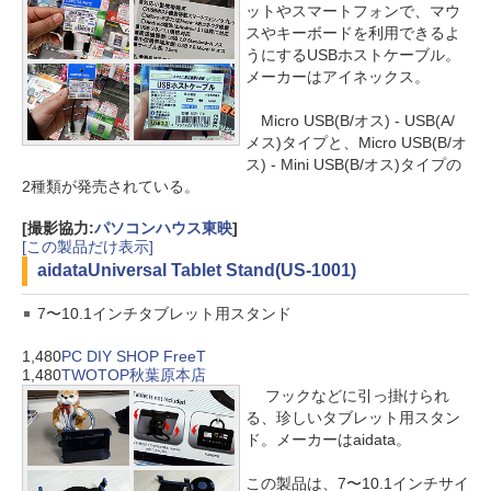
ットやスマートフォンで、マウ
スやキーボードを利用できるよ
うにするUSBホストケーブル。
メーカーはアイネックス。
Micro USB(B/オス) - USB(A/
メス)タイプと、Micro USB(B/オ
ス) - Mini USB(B/オス)タイプの
2種類が発売されている。
[撮影協力:
パソコンハウス東映
]
[この製品だけ表示]
aidata
Universal Tablet Stand(US-1001)
7〜10.1インチタブレット用スタンド
1,480
PC DIY SHOP FreeT
1,480
TWOTOP秋葉原本店
フックなどに引っ掛けられ
る、珍しいタブレット用スタン
ド。メーカーはaidata。
この製品は、7〜10.1インチサイ