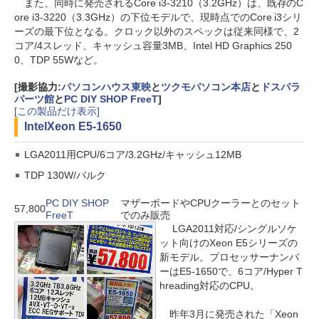
また、同時に発売されるCore i3-3210（3.2GHz）は、既存のC
ore i3-3220（3.3GHz）の下位モデルで、現時点でのCore i3シリ
ーズの最下位となる。クロック以外のスペックは従来同様で、2
コア/4スレッド、キャッシュ容量3MB、Intel HD Graphics 250
0、TDP 55Wなど。
[撮影協力:
パソコンハウス東映
と
ツクモパソコン本店
と
ドスパラ
パーツ館
と
PC DIY SHOP FreeT
]
[この製品だけ表示]
Intel
Xeon E5-1650
LGA2011用CPU/6コア/3.2GHz/キャッシュ12MB
TDP 130W/バルク
PC DIY SHOP
マザーボードやCPUクーラーとのセット
57,800
FreeT
でのみ販売
LGA2011対応/シングルソケ
ット向けのXeon E5シリーズの
新モデル。プロセッサーナンバ
ーはE5-1650で、6コア/Hyper T
hreading対応のCPU。
昨年3月に発売された「Xeon