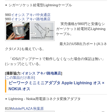
シガーソケット給電型Lightningケーブル
980
イオシス アキバ中央通店
980
イオシス アキバ路地裏店
実売価格が980円と安価なシ
ガーソケット給電対応Lightning
ケーブル。
最大2のUSB出力ポート(Aコネ
クタ/メス)も備えている。
「iOSのアップデートで動作しなくなった場合の保証は無い」
(ショップ)としている。
[撮影協力:
イオシス アキバ路地裏店
]
[この製品だけ表示]
ピーワーク
ミニミニアダプタ Apple Lightning オス ×
NOKIA オス
Lightning - Nokia用電源コネクタ変換アダプタ
819
MobilePLAZA 秋葉原