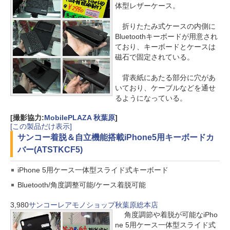
体型レザーケース。
折りたたみ式ケースの内側に
Bluetoothキーボードが用意され
ており、キーボードとケースは
磁石で固定されている。
背表紙にあたる部分に穴があ
いており、ケーブルなどを通せ
るようになっている。
[撮影協力:
MobilePLAZA 秋葉原
]
[この製品だけ表示]
サンコー
着脱＆自立機能搭載iPhone5用キーボードカ
バー(ATSTKCF5)
iPhone 5用ケース一体型スライド式キーボード
Bluetooth/角度調整可能/ケース着脱可能
3,980
サンコーレアモノショップ秋葉原総本店
角度調節や着脱が可能なiPho
ne 5用ケース一体型スライド式