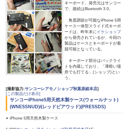
キーボード。発売元はサンコー
で、接続はBluetooth 3.0。
角度調節が可能なiPhone 5用
ケース一体型スライド式キーボ
ードは、昨年末に
イケショップ
から発売されているが、今回の
製品はケースとキーボードが着
脱可能となっている。
キーボード部分はバックライ
トを内蔵しており、「薄暗い場
所でも打てる」(ショップ)とい
う。
[撮影協力:
サンコーレアモノショップ秋葉原総本店
]
[この製品だけ表示]
サンコー
iPhone5用天然木製ケース(ウォールナット)
(WNE5SNUD)/(レッドピアウッド)(PRE5SDS)
iPhone 5用天然木製ケース