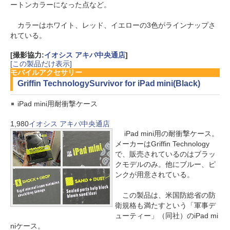
ートンカラーになった点など。
カラーはホワイト、レッド、イエローの3色がラインナップさ
れている。
[撮影協力:
イオシス アキバ中央通店
]
[この製品だけ表示]
モバイルアクセサリー
Griffin Technology
Survivor for iPad mini(Black)
iPad mini用耐衝撃ケース
1,980
イオシス アキバ中央通店
iPad mini用の耐衝撃ケース。
メーカーはGriffin Technology
で、販売されているのはブラッ
クモデルのみ。他にブルー、ピ
ンクが用意されている。
この製品は、米国防総省の防
衛規格も満たすという「軍事デ
ューティー」（同社）のiPad mi
niケース。