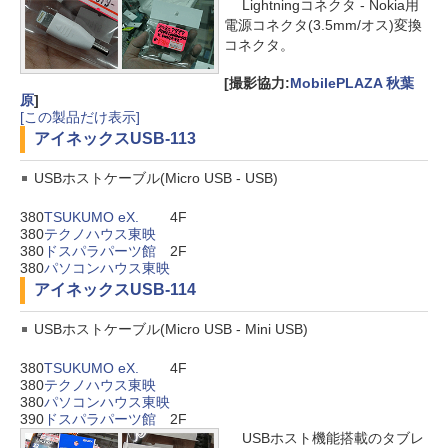
Lightningコネクタ - Nokia用
電源コネクタ(3.5mm/オス)変換
コネクタ。
[撮影協力:
MobilePLAZA 秋葉
原
]
[この製品だけ表示]
アイネックス
USB-113
USBホストケーブル(Micro USB - USB)
380
TSUKUMO eX.
4F
380
テクノハウス東映
380
ドスパラパーツ館
2F
380
パソコンハウス東映
アイネックス
USB-114
USBホストケーブル(Micro USB - Mini USB)
380
TSUKUMO eX.
4F
380
テクノハウス東映
380
パソコンハウス東映
390
ドスパラパーツ館
2F
USBホスト機能搭載のタブレ