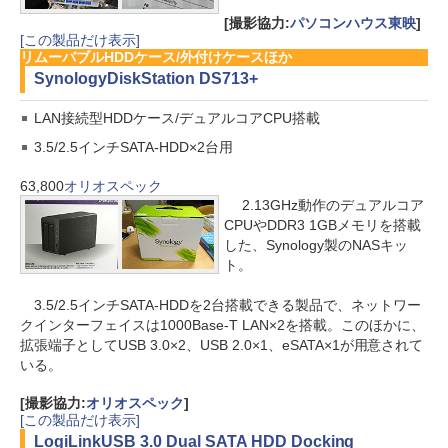
[撮影協力:
パソコンハウス東映
]
[この製品だけ表示]
リムーバブルHDDケース/外付けケースほか
Synology
DiskStation DS713+
LAN接続型HDDケース/デュアルコアCPU搭載
3.5/2.5インチSATA-HDD×2台用
63,800
オリオスペック
2.13GHz動作のデュアルコア
CPUやDDR3 1GBメモリを搭載
した、Synology製のNASキッ
ト。
3.5/2.5インチSATA-HDDを2台搭載できる製品で、ネットワー
クインターフェイスは1000Base-T LAN×2を搭載。このほかに、
拡張端子としてUSB 3.0×2、USB 2.0×1、eSATA×1が用意されて
いる。
[撮影協力:
オリオスペック
]
[この製品だけ表示]
LogiLink
USB 3.0 Dual SATA HDD Docking