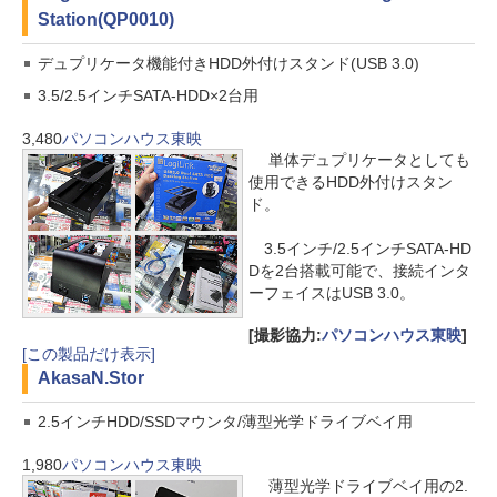
Station(QP0010)
デュプリケータ機能付きHDD外付けスタンド(USB 3.0)
3.5/2.5インチSATA-HDD×2台用
3,480
パソコンハウス東映
単体デュプリケータとしても
使用できるHDD外付けスタン
ド。
3.5インチ/2.5インチSATA-HD
Dを2台搭載可能で、接続インタ
ーフェイスはUSB 3.0。
[撮影協力:
パソコンハウス東映
]
[この製品だけ表示]
Akasa
N.Stor
2.5インチHDD/SSDマウンタ/薄型光学ドライブベイ用
1,980
パソコンハウス東映
薄型光学ドライブベイ用の2.