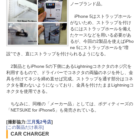
ノーブランド品。
iPhone 5はストラップホール
がないため、ストラップを付け
るにはストラップホールを備え
たケースなどを用いる必要があ
るが、今回の2製品を使えばiPho
ne 5にストラップホールを“増
設”でき、直にストラップを付けられるようになる。
2製品ともiPhone 5の下側にあるLightningコネクタのネジ穴を
利用するもので、ドライバーでコネクタの両脇のネジを外し、金
具を付けてネジを締め直せば完成。ストラップを通す部分はコネ
クタを覆わないようになっており、金具を付けたままLightningコ
ネクタを使用できる。
ちなみに、同種の「メーカー品」としては、ポディティーズの
「NETSUKE for iPhone5」も発売されている。
[撮影協力:
三月兎2号店
]
[この製品だけ表示]
CAR CHARGER