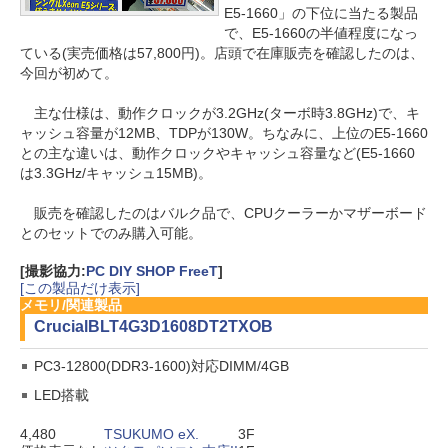
E5-1660」の下位に当たる製品
で、E5-1660の半値程度になっ
ている(実売価格は57,800円)。店頭で在庫販売を確認したのは、
今回が初めて。
主な仕様は、動作クロックが3.2GHz(ターボ時3.8GHz)で、キ
ャッシュ容量が12MB、TDPが130W。ちなみに、上位のE5-1660
との主な違いは、動作クロックやキャッシュ容量など(E5-1660
は3.3GHz/キャッシュ15MB)。
販売を確認したのはバルク品で、CPUクーラーかマザーボード
とのセットでのみ購入可能。
[撮影協力:
PC DIY SHOP FreeT
]
[この製品だけ表示]
メモリ/関連製品
Crucial
BLT4G3D1608DT2TXOB
PC3-12800(DDR3-1600)対応DIMM/4GB
LED搭載
4,480
TSUKUMO eX.
3F