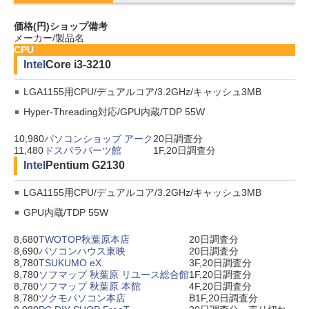
価格(円)
ショップ
備考
メーカー/製品名
CPU
Intel
Core i3-3210
LGA1155用CPU/デュアルコア/3.2GHz/キャッシュ3MB
Hyper-Threading対応/GPU内蔵/TDP 55W
10,980
パソコンショップ アーク
20日調査分
11,480
ドスパラパーツ館
1F,20日調査分
Intel
Pentium G2130
LGA1155用CPU/デュアルコア/3.2GHz/キャッシュ3MB
GPU内蔵/TDP 55W
8,680
TWOTOP秋葉原本店
20日調査分
8,690
パソコンハウス東映
20日調査分
8,780
TSUKUMO eX.
3F,20日調査分
8,780
ソフマップ 秋葉原 リユース総合館
1F,20日調査分
8,780
ソフマップ 秋葉原 本館
4F,20日調査分
8,780
ツクモパソコン本店
B1F,20日調査分