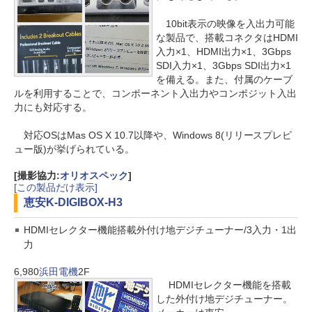
10bit表示の映像を入出力可能
な製品で、搭載コネクタはHDMI
入力×1、HDMI出力×1、3Gbps
SDI入力×1、3Gbps SDI出力×1
を備える。また、付属のケーブ
ルを利用することで、コンポーネント入出力やコンポジット入出
力にも対応する。
対応OSはMas OS X 10.7以降や、Windows 8(リリースプレビ
ュー版)が挙げられている。
[撮影協力:
オリオスペック
]
[この製品だけ表示]
恵安
K-DIGIBOX-H3
HDMIセレクター機能搭載外付け地デジチューナー/3入力・1出
力
6,980
浜田電機
2F
HDMIセレクター機能を搭載
した外付け地デジチューナー。