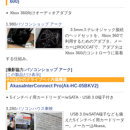
600)
Xbox 360向けオーディオアダプタ
1,980
パソコンショップ アーク
3.5mmステレオジャック接続
のヘッドセットを、Xbox 360で
利用するためのアダプタ。メー
カーはROCCATで、アダプタは
Xbox 360のコントローラに装着
する仕組み。
[撮影協力:
パソコンショップ アーク
]
[この製品だけ表示]
そのほかのドライブベイ内蔵機器
Akasa
InterConnect Pro(Ak-HC-05BKV2)
5インチベイ用カードリーダー/eSATA・USB 3.0端子付き
3,280
パソコンハウス東映
USB 3.0/eSATA端子なども備
えた5インチベイ用カードリーダ
ー。メーカーはAkasa。