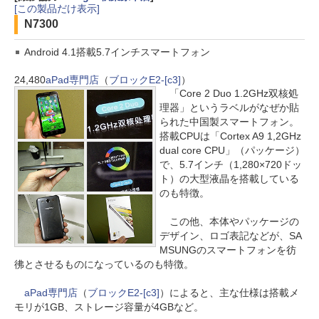
[この製品だけ表示]
N7300
Android 4.1搭載5.7インチスマートフォン
24,480
aPad専門店
（
ブロックE2-[c3]
）
「Core 2 Duo 1.2GHz双核処
理器」というラベルがなぜか貼
られた中国製スマートフォン。
搭載CPUは「Cortex A9 1,2GHz
dual core CPU」（パッケージ）
で、5.7インチ（1,280×720ドッ
ト）の大型液晶を搭載している
のも特徴。
この他、本体やパッケージの
デザイン、ロゴ表記などが、SA
MSUNGのスマートフォンを彷
彿とさせるものになっているのも特徴。
aPad専門店
（
ブロックE2-[c3]
）によると、主な仕様は搭載メ
モリが1GB、ストレージ容量が4GBなど。