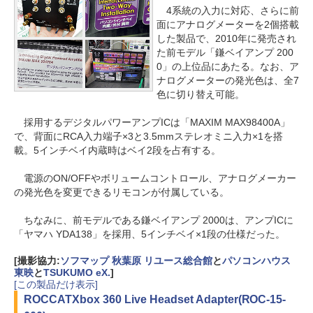
4系統の入力に対応、さらに前
面にアナログメーターを2個搭載
した製品で、2010年に発売され
た前モデル「鎌ベイアンプ 200
0」の上位品にあたる。なお、ア
ナログメーターの発光色は、全7
色に切り替え可能。
採用するデジタルパワーアンプICは「MAXIM MAX98400A」
で、背面にRCA入力端子×3と3.5mmステレオミニ入力×1を搭
載。5インチベイ内蔵時はベイ2段を占有する。
電源のON/OFFやボリュームコントロール、アナログメーカー
の発光色を変更できるリモコンが付属している。
ちなみに、前モデルである鎌ベイアンプ 2000は、アンプICに
「ヤマハ YDA138」を採用、5インチベイ×1段の仕様だった。
[撮影協力:
ソフマップ 秋葉原 リユース総合館
と
パソコンハウス
東映
と
TSUKUMO eX.
]
[この製品だけ表示]
ROCCAT
Xbox 360 Live Headset Adapter(ROC-15-