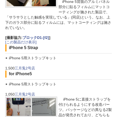
iPhone 5背面のアルミパネル
部分に貼るフィルムにマットコ
ーティングが施された製品で、
「サラサラとした触感を実現している」(同店)という。なお、上
下のガラス部分に貼るフィルムには、マットコーティングは施さ
れていない。
[撮影協力:
ブロックD1-[f2]
]
[この製品だけ表示]
iPhone 5 Strap
iPhone 5用ストラップキット
1,500
三月兎2号店
for iPhone5
iPhone 5用ストラップキット
1,050
三月兎2号店
iPhone 5に直接ストラップを
付けられるようにする改造パー
ツ。パッケージなどの異なる2製
品が発売されており、どちらも