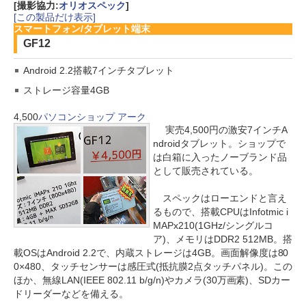
[撮影協力:
オリオスペック
]
[この製品だけ表示]
スマートフォン/タブレット端末
GF12
Android 2.2搭載7インチタブレット
ストレージ容量4GB
4,500
パソコンショップ アーク
実売4,500円の激安7インチA
ndroidタブレット。ショップで
は白箱に入ったノーブランド品
として販売されている。
スペックはローエンドと言え
るもので、搭載CPUはInfotmic i
MAPx210(1GHz/シングルコ
ア)、メモリはDDR2 512MB。搭
載OSはAndroid 2.2で、内蔵ストレージは4GB。画面解像度は80
0×480、タッチセンサーは感圧式(抵抗膜2点タッチパネル)。この
ほか、無線LAN(IEEE 802.11 b/g/n)やカメラ(30万画素)、SDカー
ドリーダーなどを備える。