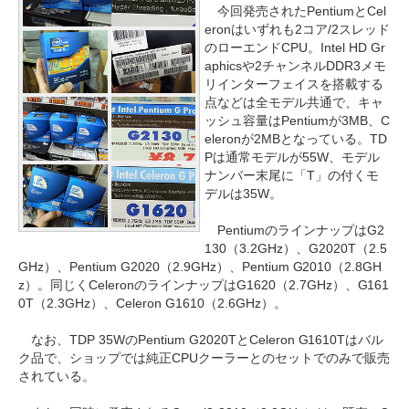
今回発売されたPentiumとCel
eronはいずれも2コア/2スレッド
のローエンドCPU。Intel HD Gr
aphicsや2チャンネルDDR3メモ
リインターフェイスを搭載する
点などは全モデル共通で、キャ
ッシュ容量はPentiumが3MB、C
eleronが2MBとなっている。TD
Pは通常モデルが55W、モデル
ナンバー末尾に「T」の付くモ
デルは35W。
PentiumのラインナップはG2
130（3.2GHz）、G2020T（2.5
GHz）、Pentium G2020（2.9GHz）、Pentium G2010（2.8GH
z）。同じくCeleronのラインナップはG1620（2.7GHz）、G161
0T（2.3GHz）、Celeron G1610（2.6GHz）。
なお、TDP 35WのPentium G2020TとCeleron G1610Tはバル
ク品で、ショップでは純正CPUクーラーとのセットでのみで販売
されている。