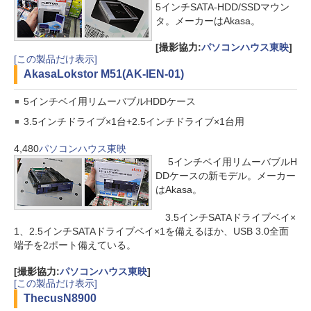
5インチSATA-HDD/SSDマウン
タ。メーカーはAkasa。
[撮影協力:
パソコンハウス東映
]
[この製品だけ表示]
Akasa
Lokstor M51(AK-IEN-01)
5インチベイ用リムーバブルHDDケース
3.5インチドライブ×1台+2.5インチドライブ×1台用
4,480
パソコンハウス東映
5インチベイ用リムーバブルH
DDケースの新モデル。メーカー
はAkasa。
3.5インチSATAドライブベイ×
1、2.5インチSATAドライブベイ×1を備えるほか、USB 3.0全面
端子を2ポート備えている。
[撮影協力:
パソコンハウス東映
]
[この製品だけ表示]
Thecus
N8900