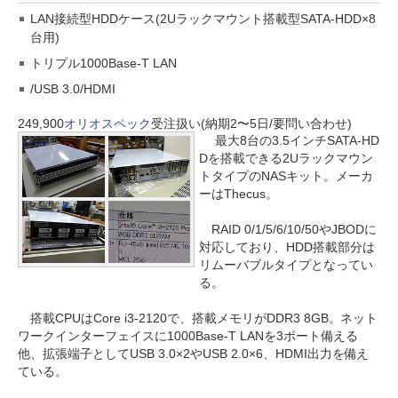
LAN接続型HDDケース(2Uラックマウント搭載型SATA-HDD×8
台用)
トリプル1000Base-T LAN
/USB 3.0/HDMI
249,900
オリオスペック
受注扱い(納期2〜5日/要問い合わせ)
最大8台の3.5インチSATA-HD
Dを搭載できる2Uラックマウン
トタイプのNASキット。メーカ
ーはThecus。
RAID 0/1/5/6/10/50やJBODに
対応しており、HDD搭載部分は
リムーバブルタイプとなってい
る。
搭載CPUはCore i3-2120で、搭載メモリがDDR3 8GB。ネット
ワークインターフェイスに1000Base-T LANを3ポート備える
他、拡張端子としてUSB 3.0×2やUSB 2.0×6、HDMI出力を備え
ている。