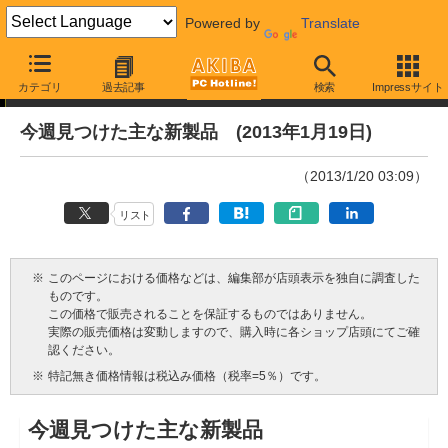
Powered by
Translate
今週見つけた新製品
カテゴリ
過去記事
検索
Impressサイト
今週見つけた主な新製品 (2013年1月19日)
（2013/1/20 03:09）
リスト
※
このページにおける価格などは、編集部が店頭表示を独自に調査した
ものです。
この価格で販売されることを保証するものではありません。
実際の販売価格は変動しますので、購入時に各ショップ店頭にてご確
認ください。
※
特記無き価格情報は税込み価格（税率=5％）です。
今週見つけた主な新製品