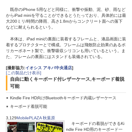
既存のiPhone 5用などと同様に、衝撃や振動、泥、砂、雨など
からiPad miniを守ることができるとうたっており、具体的には最
大200ミリ/時間の降雨、高さ1.8mからコンクリート面への落下
などに耐えられるという。
本体は、iPad miniの裏面に装着するフレームと、液晶画面に装
着するプロテクターとで構成。フレームは飛散防止効果のあるポ
リカーボネート製で、衝撃吸収シリコンも用いているという。ま
た、フレームの裏面にはスタンドも装備されている。
[撮影協力:
イオシス アキバ中央通店
]
[この製品だけ表示]
自由に動くキーボード付レザーケース,キーボード着脱
可能
Kindle Fire HD向けBluetoothキーボード内蔵レザーケース
キーボード着脱可能
3,129
MobilePLAZA 秋葉原
キーボードの着脱ができるKi
ndle Fire HD用のキーボード一