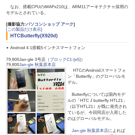
なお、搭載CPUのiMAPx210は、ARM11アーキテクチャ採用の
モデルとされている。
[撮影協力:
パソコンショップ アーク
]
[この製品だけ表示]
HTC
Butterfly(X920d)
Android 4.1搭載5インチスマートフォン
79,800
Jan-gle 3号店（
ブロックC1-[e5]
）
79,800
Jan-gle 秋葉原本店
HTCのAndroidスマートフォ
ン「Butterfly」のグローバルモ
デル。
Butterflyについては国内モデ
ルの「HTC J butterfly HTL21」
（以下HTL21）が既に発売され
ているが、今回同店が入荷した
のはグローバルモデル。
Jan-gle 秋葉原本店
によれば