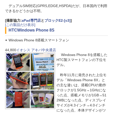
デュアルSIM対応(GPRS,EDGE,HSPDA)だが、日本国内で利用
できるかどうかは不明。
[撮影協力:
aPad専門店
と
ブロックE2-[c3]
]
[この製品だけ表示]
HTC
Windows Phone 8S
Windows Phone 8搭載スマートフォン
44,800
イオシス アキバ中央通店
Windows Phone 8を搭載した
HTC製スマートフォンの下位モ
デル。
昨年11月に発売された上位モ
デル「Windows Phone 8X」と
の主な違いは、搭載CPUの動作
クロックが1.5GHz→1GHzにな
った点、搭載メモリが1GB→51
2MBになった点、ディスプレイ
サイズが4.3インチ→4.0インチ
になった点、本体デザインがツ