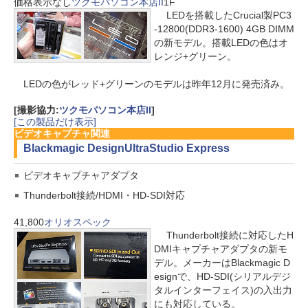
価格表示なし
ツクモパソコン本店II
1F
LEDを搭載したCrucial製PC3
-12800(DDR3-1600) 4GB DIMM
の新モデル。搭載LEDの色はオ
レンジ+グリーン。
LEDの色がレッド+グリーンのモデルは昨年12月に発売済み。
[撮影協力:
ツクモパソコン本店II
]
[この製品だけ表示]
ビデオキャプチャ関連
Blackmagic Design
UltraStudio Express
ビデオキャプチャアダプタ
Thunderbolt接続/HDMI・HD-SDI対応
41,800
オリオスペック
Thunderbolt接続に対応したH
DMIキャプチャアダプタの新モ
デル。メーカーはBlackmagic D
esignで、HD-SDI(シリアルデジ
タルインターフェイス)の入出力
にも対応している。