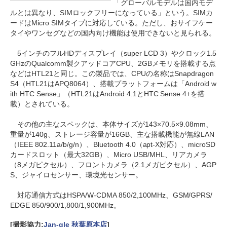
「グローバルモデルは国内モデ
ルとは異なり、SIMロックフリーになっている」という。SIMカ
ードはMicro SIMタイプに対応している。ただし、おサイフケー
タイやワンセグなどの国内向け機能は使用できないと見られる。
5インチのフルHDディスプレイ（super LCD 3）やクロック1.5
GHzのQualcomm製クアッドコアCPU、2GBメモリを搭載する点
などはHTL21と同じ。この製品では、CPUの名称はSnapdragon
S4（HTL21はAPQ8064）、搭載プラットフォームは「Android w
ith HTC Sense」（HTL21はAndroid 4.1とHTC Sense 4+を搭
載）とされている。
その他の主なスペックは、本体サイズが143×70.5×9.08mm、
重量が140g、ストレージ容量が16GB、主な搭載機能が無線LAN
（IEEE 802.11a/b/g/n）、Bluetooth 4.0（apt-X対応）、microSD
カードスロット（最大32GB）、Micro USB/MHL、リアカメラ
（8メガピクセル）、フロントカメラ（2.1メガピクセル）、AGP
S、ジャイロセンサー、環境光センサー。
対応通信方式はHSPA/W-CDMA 850/2,100MHz、GSM/GPRS/
EDGE 850/900/1,800/1,900MHz。
[撮影協力:
Jan-gle 秋葉原本店
]