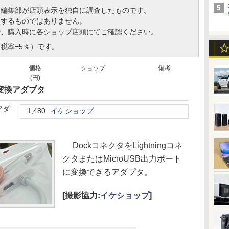
、編集部が店頭表示を独自に調査したものです。
証するものではありません。
で、購入時に各ショップ店頭にてご確認ください。
税率=5％）です。
価格
ショップ
備考
(円)
USB変換アダプタ
換アダ
1,480
イケショップ
DockコネクタをLightningコネ
クタまたはMicroUSB出力ポート
に変換できるアダプタ。
[撮影協力:
イケショップ
]