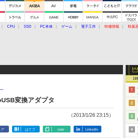
CPU
SSD
PC本体
ゲーム
電子工作
特価情報
秋葉
グルメ
イベント
価格動向
1
ー
icroUSB変換アダプタ
（2013/1/26 23:15）
ェア
はてブ
note
LinkedIn