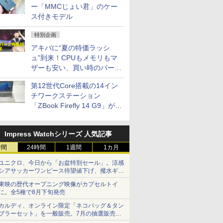
ー「MMCじょい君」のケー
ス付きモデル
特別企画
アキバに“夏の特価ラッシ
ュ”到来！CPUもメモリもマ
ザーも安い、買い時のパーツ
は？【8月7日(金)22時配信】
第12世代Core搭載の14イン
チワークステーション
「ZBook Firefly 14 G9」が
79,800円！秋葉原で中古PC
セール
Impress Watchシリーズ 人気記事
時間
24時間
1週間
1カ月
ユニクロ、今日から「お盆特別セール」。涼感
シアサッカーワンピース待望値下げ、撥水ギア
ショーツは1990円に
東映の歴代オープニング映像がカプセルトイ
に。全5種で8月下旬発売
カルディ、オンライン限定「ネコバッグ＆タン
ブラーセット」を一般販売。7月の抽選販売の
当選無効分