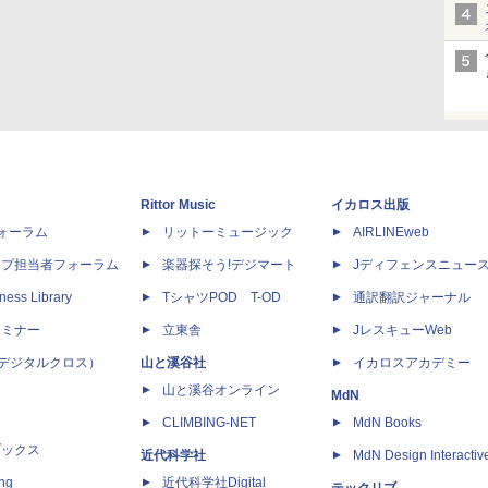
Rittor Music
イカロス出版
dフォーラム
リットーミュージック
AIRLINEweb
ップ担当者フォーラム
楽器探そう!デジマート
Jディフェンスニュー
ness Library
TシャツPOD T-OD
通訳翻訳ジャーナル
セミナー
立東舎
JレスキューWeb
 X（デジタルクロス）
山と溪谷社
イカロスアカデミー
山と溪谷オンライン
MdN
CLIMBING-NET
MdN Books
ブックス
近代科学社
MdN Design Interactiv
ing
近代科学社Digital