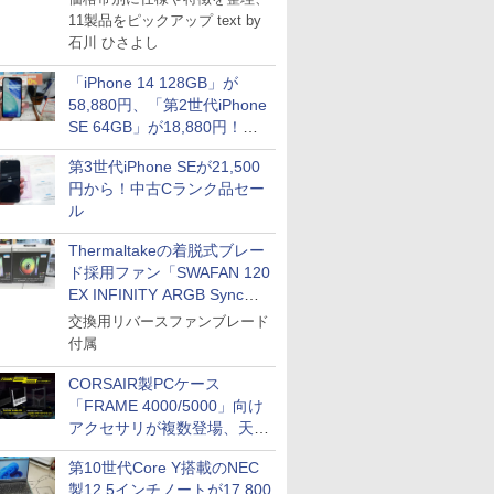
11製品をピックアップ text by
石川 ひさよし
「iPhone 14 128GB」が
58,880円、「第2世代iPhone
SE 64GB」が18,880円！中
古Bランク品セール
第3世代iPhone SEが21,500
円から！中古Cランク品セー
ル
Thermaltakeの着脱式ブレー
ド採用ファン「SWAFAN 120
EX INFINITY ARGB Sync」
に単品パッケージ
交換用リバースファンブレード
付属
CORSAIR製PCケース
「FRAME 4000/5000」向け
アクセサリが複数登場、天然
木製パネルや背面コネクタ対
第10世代Core Y搭載のNEC
応トレイなど
製12.5インチノートが17,800