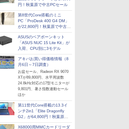
円！秋葉原で中古PCセール
第8世代Core搭載のミニ
PC「ProDesk 400 G4 DM」
が22,800円！秋葉原で中古
PCセール
ASUSのベアボーンキット
「ASUS NUC 15 Lite Kit」が
入荷、CPU別に3モデル
アキバお買い得価格情報（8
月6日～7日調査）
お盆セール、Radeon RX 9070
XTが89,800円、水平周波数
24.8kHz対応の17型モニターが
9,801円、暑さ指数連動セール
ほか
第11世代Core搭載の13.3イ
ンチ2in1「Elite Dragonfly
G2」が64,800円！秋葉原で
中古PCセール
X68000用MMCカードリーダ