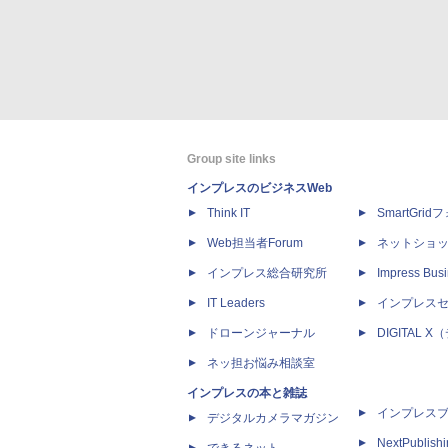
Group site links
インプレスのビジネスWeb
Think IT
SmartGri
Web担当者Forum
ネットショ
インプレス総合研究所
Impress Busi
IT Leaders
インプレス
ドローンジャーナル
DIGITAL
ネッ担お悩み相談室
インプレスの本と雑誌
インプレス
デジタルカメラマガジン
NextPublish