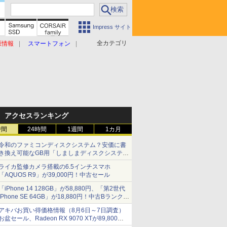
Impress サイト
全カテゴリ
原情報
スマートフォン
アクセスランキング
時間
24時間
1週間
1カ月
令和のファミコンディスクシステム？安価に書
き換え可能なGB用「しましまディスクシステ
ム」
ライカ監修カメラ搭載の6.5インチスマホ
「AQUOS R9」が39,000円！中古セール
「iPhone 14 128GB」が58,880円、「第2世代
iPhone SE 64GB」が18,880円！中古Bランク品
セール
アキバお買い得価格情報（8月6日～7日調査）
お盆セール、Radeon RX 9070 XTが89,800
円、水平周波数24.8kHz対応の17型モニターが