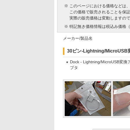
※
このページにおける価格などは
この価格で販売されることを保
実際の販売価格は変動しますの
※
特記無き価格情報は税込み価格（
メーカー/製品名
30ピン-Lightning/Micro
Dock - Lightning/MicroUSB変
プタ