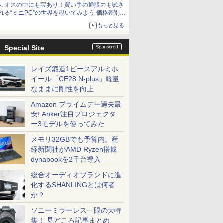
カオスの中にも宝あり！買い手の通販力も試さ
9,801円、暑さ指数連動セール ほか
れる“ミニPC”の世界を覗いてみよう 価格帯別に
仕様や特徴を整理、11製品をピックアップ text
もっと見る
by 石川 ひさよし
Special Site
レイズ鍛造1ピースアルミホ
イール「CE28 N-plus」軽量
なままに剛性を向上
Amazon プライムデー過去最
安! Anker注目プロジェクタ
ー3モデルを使ってみた
メモリ32GBでも予算内。産
経新聞社がAMD Ryzen搭載
dynabookを2千台導入
総合オーディオブランドに進
化するSHANLINGとは何者
か？
ソニーミラーレス一眼の大特
集！ 見どころ記事まとめ