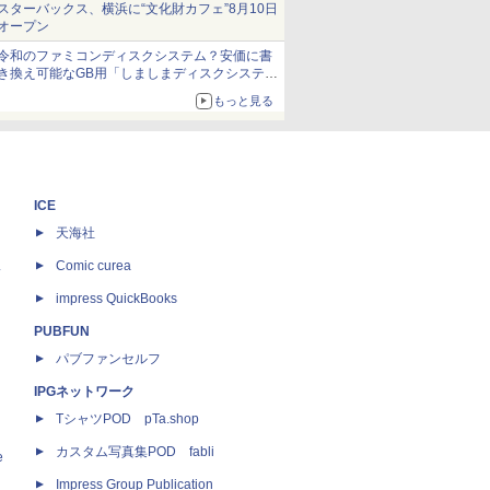
スターバックス、横浜に“文化財カフェ”8月10日
オープン
令和のファミコンディスクシステム？安価に書
き換え可能なGB用「しましまディスクシステ
ム」
もっと見る
ICE
天海社
ス
Comic curea
impress QuickBooks
PUBFUN
パブファンセルフ
IPGネットワーク
TシャツPOD pTa.shop
カスタム写真集POD fabli
e
Impress Group Publication