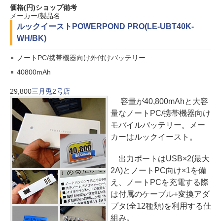
価格(円)
ショップ
備考
メーカー/製品名
ルックイースト
POWERPOND PRO(LE-UBT40K-
WH/BK)
ノートPC/携帯機器向け外付けバッテリー
40800mAh
29,800
三月兎2号店
容量が40,800mAhと大容
量なノートPC/携帯機器向け
モバイルバッテリー。メー
カーはルックイースト。
出力ポートはUSB×2(最大
2A)とノートPC向け×1を備
え、ノートPCを充電する際
は付属のケーブル+変換アダ
プタ(全12種類)を利用する仕
組み。