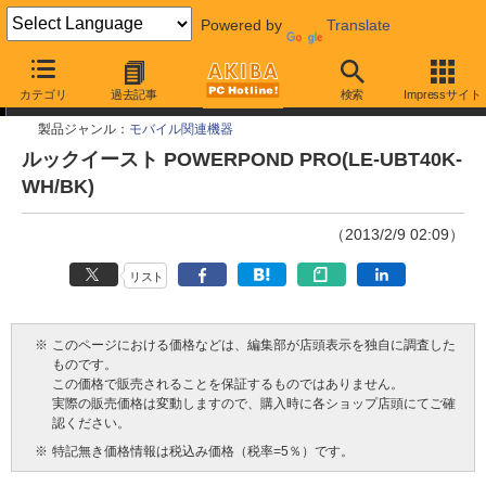
Powered by
Translate
今週見つけた新製品
カテゴリ
過去記事
検索
Impressサイト
製品ジャンル：
モバイル関連機器
ルックイースト POWERPOND PRO(LE-UBT40K-
WH/BK)
（2013/2/9 02:09）
リスト
※
このページにおける価格などは、編集部が店頭表示を独自に調査した
ものです。
この価格で販売されることを保証するものではありません。
実際の販売価格は変動しますので、購入時に各ショップ店頭にてご確
認ください。
※
特記無き価格情報は税込み価格（税率=5％）です。