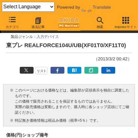
Powered by
Translate
今週見つけた新製品
カテゴリ
過去記事
検索
Impressサイト
製品ジャンル：
入力デバイス
東プレ REALFORCE104U/UB(XF01T0/XF11T0)
（2013/3/2 00:42）
リスト
※
このページにおける価格などは、編集部が店頭表示を独自に調査した
ものです。
この価格で販売されることを保証するものではありません。
実際の販売価格は変動しますので、購入時に各ショップ店頭にてご確
認ください。
※
特記無き価格情報は税込み価格（税率=5％）です。
価格(円)
ショップ
備考