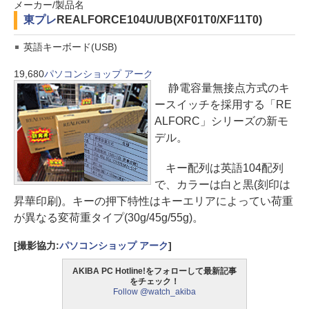
メーカー/製品名
東プレ
REALFORCE104U/UB(XF01T0/XF11T0)
英語キーボード(USB)
19,680
パソコンショップ アーク
静電容量無接点方式のキ
ースイッチを採用する「RE
ALFORC」シリーズの新モ
デル。
キー配列は英語104配列
で、カラーは白と黒(刻印は
昇華印刷)。キーの押下特性はキーエリアによってい荷重
が異なる変荷重タイプ(30g/45g/55g)。
[撮影協力:
パソコンショップ アーク
]
AKIBA PC Hotline!をフォローして最新記事
をチェック！
Follow @watch_akiba