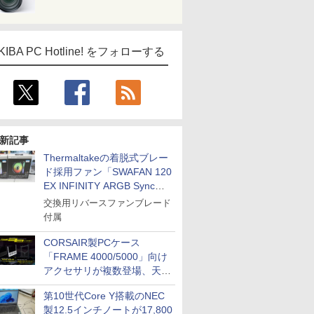
KIBA PC Hotline! をフォローする
新記事
Thermaltakeの着脱式ブレー
ド採用ファン「SWAFAN 120
EX INFINITY ARGB Sync」
に単品パッケージ
交換用リバースファンブレード
付属
CORSAIR製PCケース
「FRAME 4000/5000」向け
アクセサリが複数登場、天然
木製パネルや背面コネクタ対
第10世代Core Y搭載のNEC
応トレイなど
製12.5インチノートが17,800