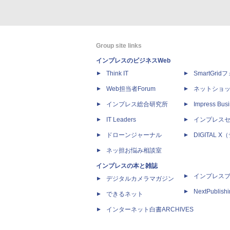
Group site links
インプレスのビジネスWeb
Think IT
SmartGri
Web担当者Forum
ネットショ
インプレス総合研究所
Impress Busi
IT Leaders
インプレス
ドローンジャーナル
DIGITAL
ネッ担お悩み相談室
インプレスの本と雑誌
インプレス
デジタルカメラマガジン
NextPublish
できるネット
インターネット白書ARCHIVES