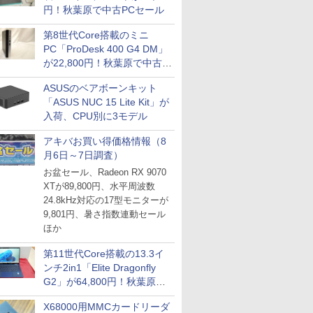
円！秋葉原で中古PCセール
第8世代Core搭載のミニ
PC「ProDesk 400 G4 DM」
が22,800円！秋葉原で中古
PCセール
ASUSのベアボーンキット
「ASUS NUC 15 Lite Kit」が
入荷、CPU別に3モデル
アキバお買い得価格情報（8
月6日～7日調査）
お盆セール、Radeon RX 9070
XTが89,800円、水平周波数
24.8kHz対応の17型モニターが
9,801円、暑さ指数連動セール
ほか
第11世代Core搭載の13.3イ
ンチ2in1「Elite Dragonfly
G2」が64,800円！秋葉原で
中古PCセール
X68000用MMCカードリーダ