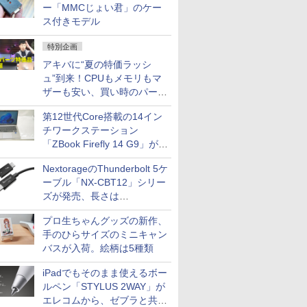
ー「MMCじょい君」のケー
ス付きモデル
特別企画
アキバに“夏の特価ラッシ
ュ”到来！CPUもメモリもマ
ザーも安い、買い時のパーツ
は？【8月7日(金)22時配信】
第12世代Core搭載の14イン
チワークステーション
「ZBook Firefly 14 G9」が
79,800円！秋葉原で中古PC
NextorageのThunderbolt 5ケ
セール
ーブル「NX-CBT12」シリー
ズが発売、長さは
30cm/50cm/1mの3種類
プロ生ちゃんグッズの新作、
手のひらサイズのミニキャン
バスが入荷。絵柄は5種類
iPadでもそのまま使えるボー
ルペン「STYLUS 2WAY」が
エレコムから、ゼブラと共同