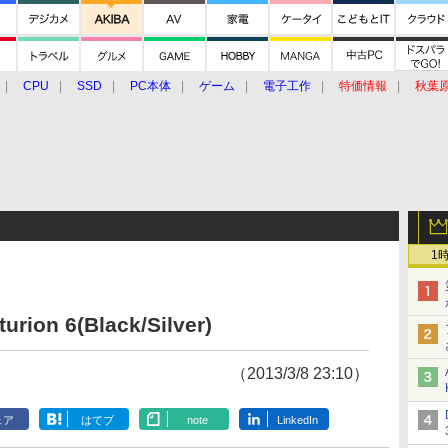
CPU
SSD
PC本体
ゲーム
電子工作
特価情報
秋葉
グルメ
イベント
価格動向
1
ion 6(Black/Silver)
（2013/3/8 23:10）
ェア
はてブ
note
LinkedIn