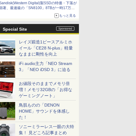
Sandisk(Western Digital)製SSDの特価・下落が
顕著、最速級の「SN8100」8TBが一時17万円
割れ [8月前半のSSD価格]
もっと見る
Special Site
レイズ鍛造1ピースアルミホ
イール「CE28 N-plus」軽量
なままに剛性を向上
iFi audio主力「NEO Stream
3」「NEO iDSD 3」に迫る
お値段そのままでメモリ倍
増！メモリ32GBの「お得な
ゲーミングノート」
鳥肌ものの「DENON
HOME」サウンドを体感し
た！
ソニーミラーレス一眼の大特
集！ 見どころ記事まとめ