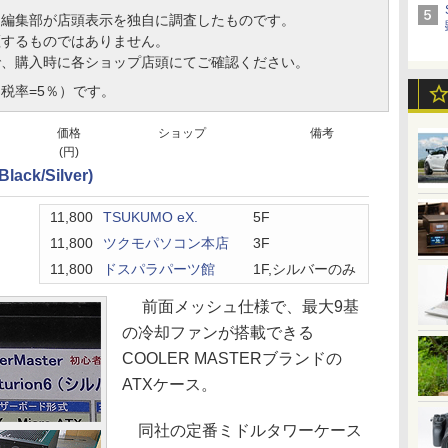
、編集部が店頭表示を独自に調査したものです。
証するものではありません。
で、購入時に各ショップ店頭にてご確認ください。
税率=5％）です。
価格
ショップ
備考
(円)
Black/Silver)
11,800
TSUKUMO eX.
5F
11,800
ツクモパソコン本店
3F
11,800
ドスパラパーツ館
1F,シルバーのみ
前面メッシュ仕様で、最大9基
の冷却ファンが搭載できる
COOLER MASTERブランドの
ATXケース。
同社の定番ミドルタワーケース