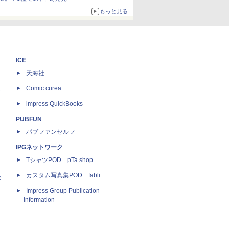
もっと見る
ICE
天海社
ス
Comic curea
impress QuickBooks
PUBFUN
パブファンセルフ
IPGネットワーク
TシャツPOD pTa.shop
カスタム写真集POD fabli
e
Impress Group Publication
Information