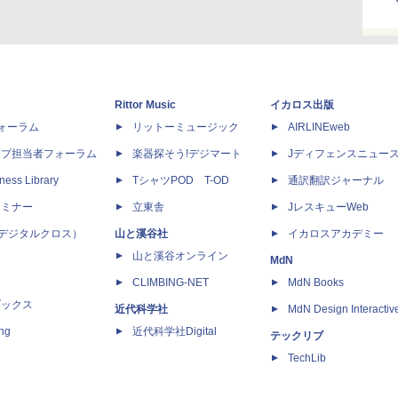
Rittor Music
イカロス出版
dフォーラム
リットーミュージック
AIRLINEweb
ップ担当者フォーラム
楽器探そう!デジマート
Jディフェンスニュー
ness Library
TシャツPOD T-OD
通訳翻訳ジャーナル
セミナー
立東舎
JレスキューWeb
 X（デジタルクロス）
山と溪谷社
イカロスアカデミー
山と溪谷オンライン
MdN
CLIMBING-NET
MdN Books
ブックス
近代科学社
MdN Design Interactiv
ing
近代科学社Digital
テックリブ
TechLib