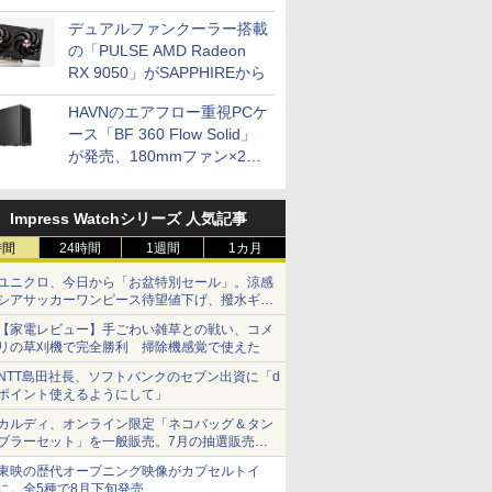
開発
デュアルファンクーラー搭載
の「PULSE AMD Radeon
RX 9050」がSAPPHIREから
HAVNのエアフロー重視PCケ
ース「BF 360 Flow Solid」
が発売、180mmファン×2搭
載
Impress Watchシリーズ 人気記事
時間
24時間
1週間
1カ月
ユニクロ、今日から「お盆特別セール」。涼感
シアサッカーワンピース待望値下げ、撥水ギア
ショーツは1990円に
【家電レビュー】手ごわい雑草との戦い、コメ
リの草刈機で完全勝利 掃除機感覚で使えた
NTT島田社長、ソフトバンクのセブン出資に「d
ポイント使えるようにして」
カルディ、オンライン限定「ネコバッグ＆タン
ブラーセット」を一般販売。7月の抽選販売の
当選無効分
東映の歴代オープニング映像がカプセルトイ
に。全5種で8月下旬発売