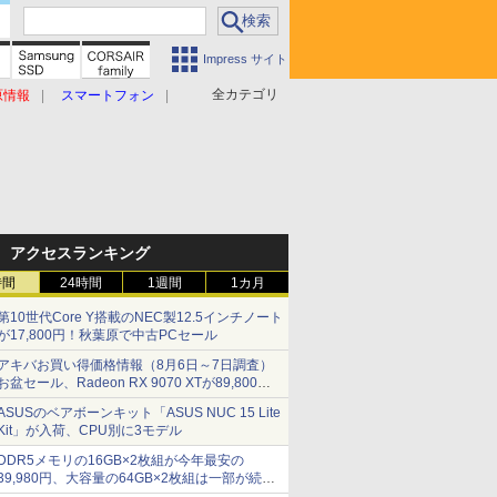
Impress サイト
全カテゴリ
原情報
スマートフォン
アクセスランキング
時間
24時間
1週間
1カ月
第10世代Core Y搭載のNEC製12.5インチノート
が17,800円！秋葉原で中古PCセール
アキバお買い得価格情報（8月6日～7日調査）
お盆セール、Radeon RX 9070 XTが89,800
円、水平周波数24.8kHz対応の17型モニターが
ASUSのベアボーンキット「ASUS NUC 15 Lite
9,801円、暑さ指数連動セール ほか
Kit」が入荷、CPU別に3モデル
DDR5メモリの16GB×2枚組が今年最安の
39,980円、大容量の64GB×2枚組は一部が続騰
[8月前半のメモリ価格]