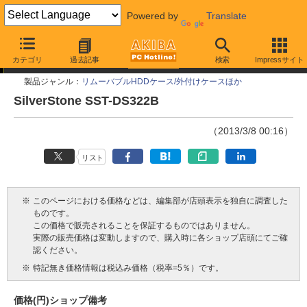
Powered by
Translate
今週見つけた新製品
カテゴリ
過去記事
検索
Impressサイト
製品ジャンル：
リムーバブルHDDケース/外付けケースほか
SilverStone SST-DS322B
（2013/3/8 00:16）
リスト
※
このページにおける価格などは、編集部が店頭表示を独自に調査した
ものです。
この価格で販売されることを保証するものではありません。
実際の販売価格は変動しますので、購入時に各ショップ店頭にてご確
認ください。
※
特記無き価格情報は税込み価格（税率=5％）です。
価格(円)
ショップ
備考