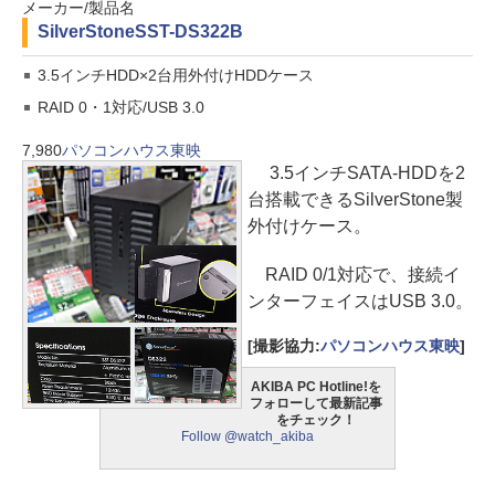
メーカー/製品名
SilverStone
SST-DS322B
3.5インチHDD×2台用外付けHDDケース
RAID 0・1対応/USB 3.0
7,980
パソコンハウス東映
3.5インチSATA-HDDを2
台搭載できるSilverStone製
外付けケース。
RAID 0/1対応で、接続イ
ンターフェイスはUSB 3.0。
[撮影協力:
パソコンハウス東映
]
AKIBA PC Hotline!を
フォローして最新記事
をチェック！
Follow @watch_akiba