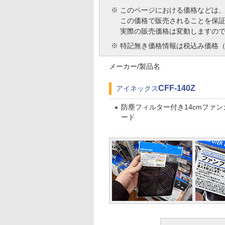
※
このページにおける価格などは
この価格で販売されることを保
実際の販売価格は変動しますの
※
特記無き価格情報は税込み価格（
メーカー/製品名
CFF-140Z
アイネックス
防塵フィルター付き14cmファン
ード