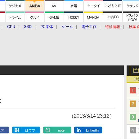
CPU
SSD
PC本体
ゲーム
電子工作
特価情報
秋葉
グルメ
イベント
価格動向
1
Z
（2013/3/14 23:12）
ェア
はてブ
note
LinkedIn