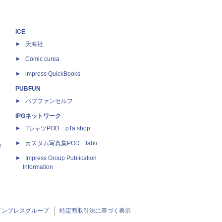
ICE
天海社
ス
Comic curea
impress QuickBooks
PUBFUN
パブファンセルフ
IPGネットワーク
TシャツPOD pTa.shop
カスタム写真集POD fabli
e
Impress Group Publication
Information
インプレスグループ
特定商取引法に基づく表示