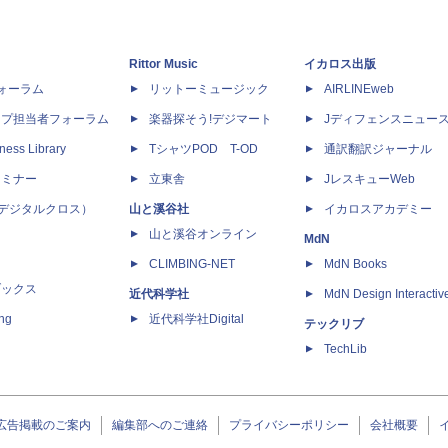
Rittor Music
イカロス出版
dフォーラム
リットーミュージック
AIRLINEweb
ップ担当者フォーラム
楽器探そう!デジマート
Jディフェンスニュー
ness Library
TシャツPOD T-OD
通訳翻訳ジャーナル
セミナー
立東舎
JレスキューWeb
 X（デジタルクロス）
山と溪谷社
イカロスアカデミー
山と溪谷オンライン
MdN
CLIMBING-NET
MdN Books
ブックス
近代科学社
MdN Design Interactiv
ing
近代科学社Digital
テックリブ
TechLib
広告掲載のご案内
編集部へのご連絡
プライバシーポリシー
会社概要