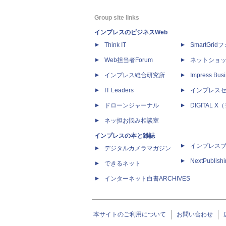
Group site links
インプレスのビジネスWeb
Think IT
SmartGri
Web担当者Forum
ネットショ
インプレス総合研究所
Impress Busi
IT Leaders
インプレス
ドローンジャーナル
DIGITAL
ネッ担お悩み相談室
インプレスの本と雑誌
インプレス
デジタルカメラマガジン
NextPublish
できるネット
インターネット白書ARCHIVES
本サイトのご利用について
お問い合わせ