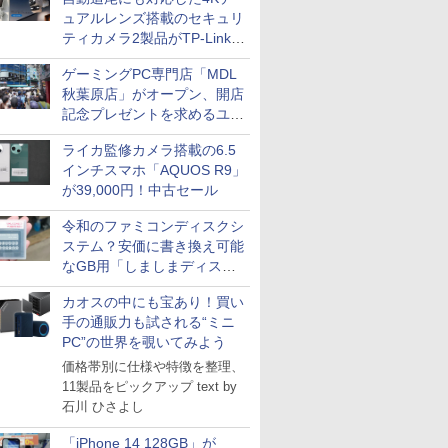
ュアルレンズ搭載のセキュリ
ティカメラ2製品がTP-Linkか
ら
ゲーミングPC専門店「MDL
秋葉原店」がオープン、開店
記念プレゼントを求めるユー
ザーが押し寄せ長蛇の列に
ライカ監修カメラ搭載の6.5
インチスマホ「AQUOS R9」
が39,000円！中古セール
令和のファミコンディスクシ
ステム？安価に書き換え可能
なGB用「しましまディスク
システム」
カオスの中にも宝あり！買い
手の通販力も試される“ミニ
PC”の世界を覗いてみよう
価格帯別に仕様や特徴を整理、
11製品をピックアップ text by
石川 ひさよし
「iPhone 14 128GB」が