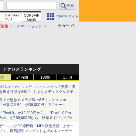
Impress サイト
全カテゴリ
原情報
スマートフォン
アクセスランキング
時間
24時間
1週間
1カ月
令和のファミコンディスクシステム？安価に書
き換え可能なGB用「しましまディスクシステ
ム」
ライカ監修カメラ搭載の6.5インチスマホ
「AQUOS R9」が39,000円！中古セール
「Pixel 8」が42,300円から、「Pixel 10 Pro
Fold」が169,800円から！秋葉原で中古のPixel
シリーズがお買い得
ゲーミングPC専門店「MDL秋葉原店」がオー
プン、開店記念プレゼントを求めるユーザーが
押し寄せ長蛇の列に