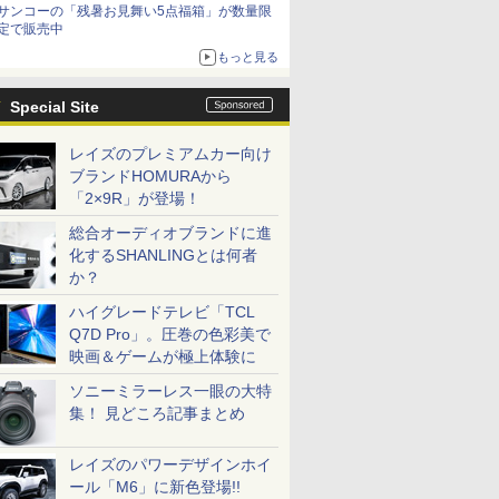
サンコーの「残暑お見舞い5点福箱」が数量限
定で販売中
もっと見る
Special Site
レイズのプレミアムカー向け
ブランドHOMURAから
「2×9R」が登場！
総合オーディオブランドに進
化するSHANLINGとは何者
か？
ハイグレードテレビ「TCL
Q7D Pro」。圧巻の色彩美で
映画＆ゲームが極上体験に
ソニーミラーレス一眼の大特
集！ 見どころ記事まとめ
レイズのパワーデザインホイ
ール「M6」に新色登場!!