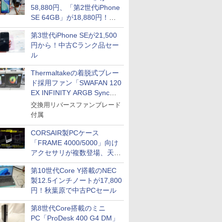
58,880円、「第2世代iPhone
SE 64GB」が18,880円！中
古Bランク品セール
第3世代iPhone SEが21,500
円から！中古Cランク品セー
ル
Thermaltakeの着脱式ブレー
ド採用ファン「SWAFAN 120
EX INFINITY ARGB Sync」
に単品パッケージ
交換用リバースファンブレード
付属
CORSAIR製PCケース
「FRAME 4000/5000」向け
アクセサリが複数登場、天然
木製パネルや背面コネクタ対
第10世代Core Y搭載のNEC
応トレイなど
製12.5インチノートが17,800
円！秋葉原で中古PCセール
第8世代Core搭載のミニ
PC「ProDesk 400 G4 DM」