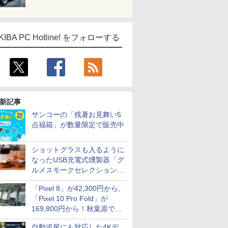
KIBA PC Hotline! をフォローする
新記事
サンコーの「残暑お見舞い5
点福箱」が数量限定で販売中
ショットグラスも入るように
なったUSB充電式燻製器「グ
ルメスモークセレクション
2」がサンコーから
「Pixel 8」が42,300円から、
「Pixel 10 Pro Fold」が
169,800円から！秋葉原で中
古のPixelシリーズがお買い得
自動追尾にも対応した4Kデ