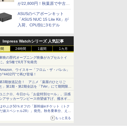
が22,800円！秋葉原で中古
PCセール
ASUSのベアボーンキット
「ASUS NUC 15 Lite Kit」が
入荷、CPU別に3モデル
Impress Watchシリーズ 人気記事
時間
24時間
1週間
1カ月
東映の歴代オープニング映像がカプセルトイ
に。全5種で8月下旬発売
Amazon、ウイスキー「フロム・ザ・バレル」
が“4402円”で再び登場！
第3期放送記念！ アニメ「薬屋のひとりご
と」第1期・第2期全話を「TVer」にて期間限定
で順次無料配信開始
ユニクロ、今日から「お盆特別セール」。涼感
シアサッカーワンピース待望値下げ、撥水ギア
ショーツは1990円に
はやぶさ50％オフの「新幹線eチケット（トク
だ値スペシャル28）」発売。秋冬乗車分、えき
ねっと限定
もっと見る