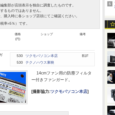
、編集部が店頭表示を独自に調査したものです。
証するものではありません。
で、購入時に各ショップ店頭にてご確認ください。
税率=5％）です。
価格
ショップ
備考
(円)
ガ
530
ツクモパソコン本店
B1F
530
テクノハウス東映
14cmファン用の防塵フィルタ
ー付きファンガード。
[撮影協力:
ツクモパソコン本店
]