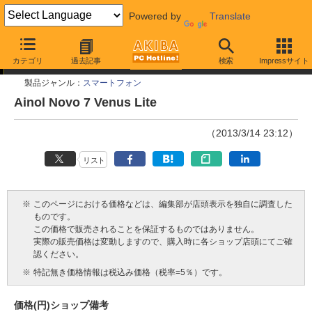
Powered by
Translate
今週見つけた新製品
カテゴリ
過去記事
検索
Impressサイト
製品ジャンル：
スマートフォン
Ainol Novo 7 Venus Lite
（2013/3/14 23:12）
リスト
※
このページにおける価格などは、編集部が店頭表示を独自に調査した
ものです。
この価格で販売されることを保証するものではありません。
実際の販売価格は変動しますので、購入時に各ショップ店頭にてご確
認ください。
※
特記無き価格情報は税込み価格（税率=5％）です。
価格(円)
ショップ
備考