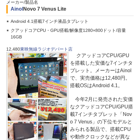
メーカー/製品名
Ainol
Novo 7 Venus Lite
Android 4.1搭載7インチ液晶タブレット
クアッドコアCPU・GPU搭載/解像度1280×800ドット/容量
16GB
12,480
東映無線ラジオデパート店
クアッドコアCPU/GPU
を搭載した安価な7インチタ
ブレット。メーカーはAinol
で、実売価格は12,480円。
搭載OSはAndroid 4.1。
今年2月に発売された安価
なクアッドコアCPU/GPU搭
載7インチタブレット「Nov
o 7 Venus」の下位モデルと
みられる製品で、搭載CPU
や動作クロックなどが異な