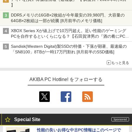
】
DDR5メモリの16GB×2枚組が今年最安の39,980円、大容量の
64GB×2枚組は一部が続騰 [8月前半のメモリ価格]
XBOX Series Xが値上げで10万円超え。近い性能のゲーミング
PCを自作するといくらになる？【石田賀津男の『酒の肴にPCゲ
ーム』】
Sandisk(Western Digital)製SSDの特価・下落が顕著、最速級の
「SN8100」8TBが一時17万円割れ [8月前半のSSD価格]
もっと見る
AKIBA PC Hotline! をフォローする
Special Site
性能の良いお得な中古PC情報はこのページで