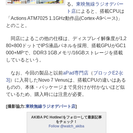
る。
東映無線ラジオデパー
ト店
によると、搭載CPUは
「Actions ATM7025 1.1GHz動作品(Cortex-A9ベース)」
とのこと。
同店によるこの他の仕様は、ディスプレイ解像度が1,2
80×800ドットでIPS液晶パネルを採用、搭載GPUがGC1
000+MPで、DDR3 1GBメモリ/16GBストレージを搭載
しているという。
なお、今回の製品と以前
aPad専門店
（
ブロックE2-[c
3]
）に入荷したNovo 7 Venusは、搭載CPUの違いはある
ものの、本体・パッケージまで見分けが付かないほど似
ているため、購入時には注意が必要。
[撮影協力:
東映無線ラジオデパート店
]
AKIBA PC Hotline!をフォローして最新記事
をチェック！
Follow @watch_akiba