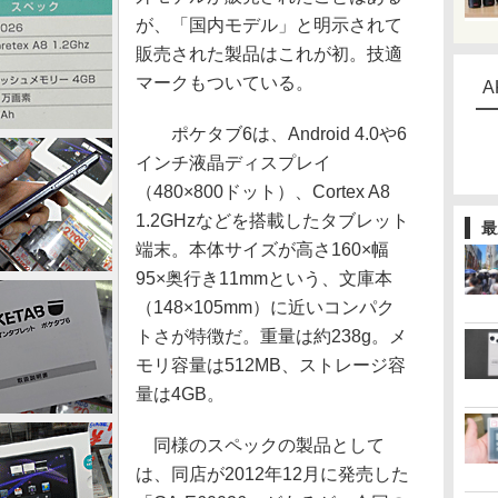
が、「国内モデル」と明示されて
販売された製品はこれが初。技適
マークもついている。
A
ポケタブ6は、Android 4.0や6
インチ液晶ディスプレイ
（480×800ドット）、Cortex A8
1.2GHzなどを搭載したタブレット
最
端末。本体サイズが高さ160×幅
95×奥行き11mmという、文庫本
（148×105mm）に近いコンパク
トさが特徴だ。重量は約238g。メ
モリ容量は512MB、ストレージ容
量は4GB。
同様のスペックの製品として
は、同店が2012年12月に発売した