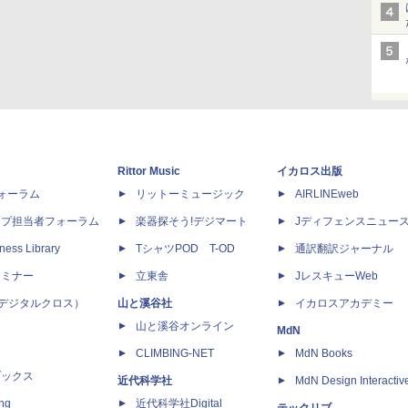
Rittor Music
イカロス出版
dフォーラム
リットーミュージック
AIRLINEweb
ップ担当者フォーラム
楽器探そう!デジマート
Jディフェンスニュー
ness Library
TシャツPOD T-OD
通訳翻訳ジャーナル
セミナー
立東舎
JレスキューWeb
 X（デジタルクロス）
山と溪谷社
イカロスアカデミー
山と溪谷オンライン
MdN
CLIMBING-NET
MdN Books
ブックス
近代科学社
MdN Design Interactiv
ing
近代科学社Digital