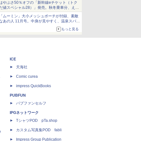
はやぶさ50％オフの「新幹線eチケット（トク
だ値スペシャル28）」発売。秋冬乗車分、えき
ねっと限定
「ムーミン」大小メッシュポーチが付録、素敵
なあの人 11月号。中身が見やすく、温泉スパに
も使える
もっと見る
ICE
天海社
ス
Comic curea
impress QuickBooks
PUBFUN
パブファンセルフ
IPGネットワーク
TシャツPOD pTa.shop
カスタム写真集POD fabli
e
Impress Group Publication