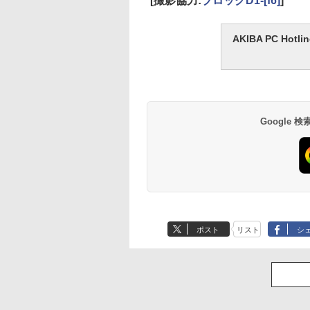
[撮影協力:
ブロックD1-[f6]
]
AKIBA PC H
Google
ポスト
リスト
シ