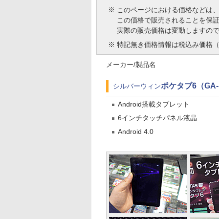
※
このページにおける価格などは
この価格で販売されることを保
実際の販売価格は変動しますの
※
特記無き価格情報は税込み価格（
メーカー/製品名
ポケタブ6（GA-E
シルバーウィン
Android搭載タブレット
6インチタッチパネル液晶
Android 4.0