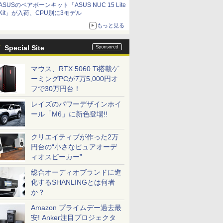
ASUSのベアボーンキット「ASUS NUC 15 Lite
9,801円、暑さ指数連動セール ほか
Kit」が入荷、CPU別に3モデル
もっと見る
Special Site
マウス、RTX 5060 Ti搭載ゲ
ーミングPCが7万5,000円オ
フで30万円台！
レイズのパワーデザインホイ
ール「M6」に新色登場!!
クリエイティブが作った2万
円台の“小さなピュアオーデ
ィオスピーカー”
総合オーディオブランドに進
化するSHANLINGとは何者
か？
Amazon プライムデー過去最
安! Anker注目プロジェクタ