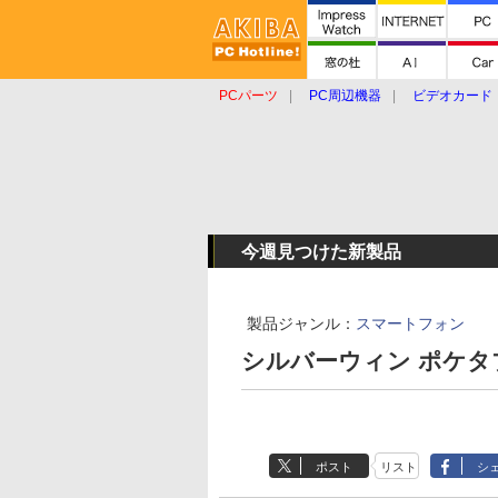
PCパーツ
PC周辺機器
ビデオカード
タブレット
おもしろグッズ
ショップ
今週見つけた新製品
製品ジャンル：
スマートフォン
シルバーウィン ポケタブ6（
ポスト
リスト
シ