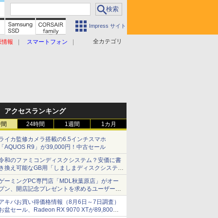
Impress サイト
全カテゴリ
原情報
スマートフォン
アクセスランキング
時間
24時間
1週間
1カ月
ライカ監修カメラ搭載の6.5インチスマホ
「AQUOS R9」が39,000円！中古セール
令和のファミコンディスクシステム？安価に書
き換え可能なGB用「しましまディスクシステ
ム」
ゲーミングPC専門店「MDL秋葉原店」がオー
プン、開店記念プレゼントを求めるユーザーが
押し寄せ長蛇の列に
アキバお買い得価格情報（8月6日～7日調査）
お盆セール、Radeon RX 9070 XTが89,800
円、水平周波数24.8kHz対応の17型モニターが