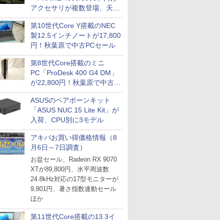
アクセサリが複数登場、天然
木製パネルや背面コネクタ対
第10世代Core Y搭載のNEC
応トレイなど
製12.5インチノートが17,800
円！秋葉原で中古PCセール
第8世代Core搭載のミニ
PC「ProDesk 400 G4 DM」
が22,800円！秋葉原で中古
PCセール
ASUSのベアボーンキット
「ASUS NUC 15 Lite Kit」が
入荷、CPU別に3モデル
アキバお買い得価格情報（8
月6日～7日調査）
お盆セール、Radeon RX 9070
XTが89,800円、水平周波数
24.8kHz対応の17型モニターが
9,801円、暑さ指数連動セール
ほか
第11世代Core搭載の13.3イ