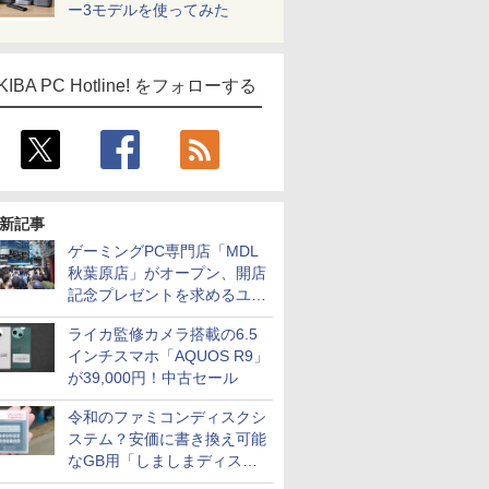
ー3モデルを使ってみた
KIBA PC Hotline! をフォローする
新記事
ゲーミングPC専門店「MDL
秋葉原店」がオープン、開店
記念プレゼントを求めるユー
ザーが押し寄せ長蛇の列に
ライカ監修カメラ搭載の6.5
インチスマホ「AQUOS R9」
が39,000円！中古セール
令和のファミコンディスクシ
ステム？安価に書き換え可能
なGB用「しましまディスク
システム」