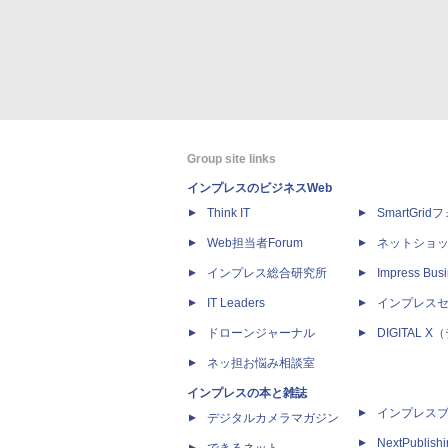
Group site links
インプレスのビジネスWeb
Think IT
SmartGri
Web担当者Forum
ネットショ
インプレス総合研究所
Impress Busi
IT Leaders
インプレス
ドローンジャーナル
DIGITAL
ネッ担お悩み相談室
インプレスの本と雑誌
インプレス
デジタルカメラマガジン
NextPublish