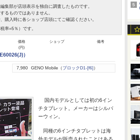
、編集部が店頭表示を独自に調査したものです。
証するものではありません。
で、購入時に各ショップ店頭にてご確認ください。
税率=5％）です。
価格
ショップ
備考
(円)
60026(J)）
7,980
GENO Mobile（
ブロックD1-[f6]
）
国内モデルとしては初の6イン
チタブレット。メーカーはシルバ
ーウィン。
同種の6インチタブレットは海
外モデルが販売されたことはある