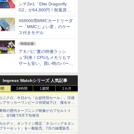
ンチ2in1「Elite Dragonfly
G2」が64,800円！秋葉原で
中古PCセール
X68000用MMCカードリーダ
ー「MMCじょい君」のケー
ス付きモデル
特別企画
アキバに“夏の特価ラッシ
ュ”到来！CPUもメモリもマ
ザーも安い、買い時のパーツ
は？【8月7日(金)22時配信】
Impress Watchシリーズ 人気記事
時間
24時間
1週間
1カ月
ユニクロ、今日から「お盆特別セール」。涼感
シアサッカーワンピース待望値下げ、撥水ギア
ショーツは1990円に
東映の歴代オープニング映像がカプセルトイ
に。全5種で8月下旬発売
カルディ、オンライン限定「ネコバッグ＆タン
ブラーセット」を一般販売。7月の抽選販売の
当選無効分