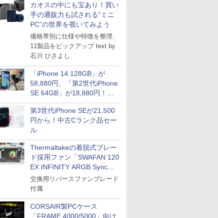
カオスの中にも宝あり！買い
手の通販力も試される“ミニ
PC”の世界を覗いてみよう
価格帯別に仕様や特徴を整理、
11製品をピックアップ text by
石川 ひさよし
「iPhone 14 128GB」が
58,880円、「第2世代iPhone
SE 64GB」が18,880円！中
古Bランク品セール
第3世代iPhone SEが21,500
円から！中古Cランク品セー
ル
Thermaltakeの着脱式ブレー
ド採用ファン「SWAFAN 120
EX INFINITY ARGB Sync」
に単品パッケージ
交換用リバースファンブレード
付属
CORSAIR製PCケース
「FRAME 4000/5000」向け