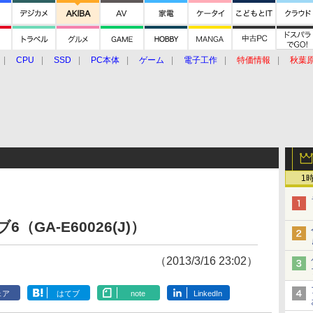
CPU
SSD
PC本体
ゲーム
電子工作
特価情報
秋葉
グルメ
イベント
価格動向
1
GA-E60026(J)）
（2013/3/16 23:02）
ェア
はてブ
note
LinkedIn