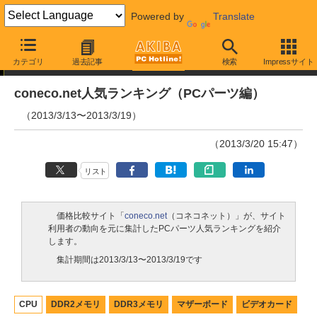
Powered by
Translate
ランキング
カテゴリ
過去記事
検索
Impressサイト
coneco.net人気ランキング（PCパーツ編）
（2013/3/13〜2013/3/19）
（2013/3/20 15:47）
リスト
価格比較サイト「
coneco.net
（コネコネット）」が、サイト
利用者の動向を元に集計したPCパーツ人気ランキングを紹介
します。
集計期間は2013/3/13〜2013/3/19です
CPU
DDR2メモリ
DDR3メモリ
マザーボード
ビデオカード