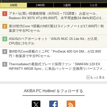
1時間
24時間
1週間
1カ月
アキバお買い得価格情報（8月6日～7日調査） お盆セール、
Radeon RX 9070 XTが89,800円、水平周波数24.8kHz対応の17
型モニターが9,801円、暑さ指数連動セール ほか
第10世代Core Y搭載のNEC製12.5インチノートが17,800円！秋
葉原で中古PCセール
ASUSのベアボーンキット「ASUS NUC 15 Lite Kit」が入荷、
CPU別に3モデル
第8世代Core搭載のミニPC「ProDesk 400 G4 DM」が22,800
円！秋葉原で中古PCセール
Thermaltakeの着脱式ブレード採用ファン「SWAFAN 120 EX
INFINITY ARGB Sync」に単品パッケージ 交換用リバースファ
ンブレード付属
もっと見る
AKIBA PC Hotline! をフォローする