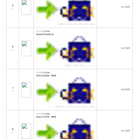
5
17,770円
[
↑
]
[先週まで:
3位
→5位→5位→8位→8位]
インテル/Intel
Xeon E3-1230 v2
6
22,770円
[
↑
]
[先週まで:8位→7位→−→−→−]
インテル/Intel
Core i3-3220 BOX
7
10,970円
[
↑
]
[先週まで:−→15位→12位→12位→10位]
インテル/Intel
Core i7-3770 BOX
8
27,770円
[
↓
]