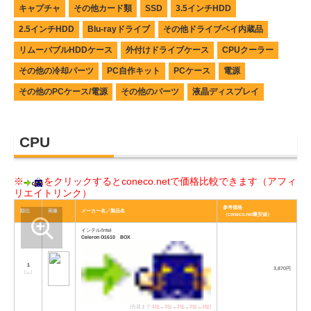
キャプチャ
その他カード類
SSD
3.5インチHDD
2.5インチHDD
Blu-rayドライブ
その他ドライブベイ内蔵品
リムーバブルHDDケース
外付けドライブケース
CPUクーラー
その他の冷却パーツ
PC自作キット
PCケース
電源
その他のPCケース/電源
その他のパーツ
液晶ディスプレイ
CPU
※
をクリックするとconeco.netで価格比較できます（アフィ
リエイトリンク）
参考価格
順位
画像
メーカー名／製品名
（coneco.net最安値）
インテル/Intel
Celeron G1610 BOX
1
3,870円
[
→
]
[先週まで:
1位
→
3位
→
2位
→
2位
→
1位
]