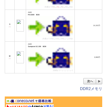
[先週まで:
4位
→
2位
→
4位
→6位→6位]
AMD
FX-8300 BOX
9
16,181円
[
↑
]
[先週まで:13位→11位→13位→−→11位]
AMD
Sempron X2 190 BOX
10
3,980円
[
↑
]
[先週まで:−→−→−→−→−]
次へ
DDR2メモリ