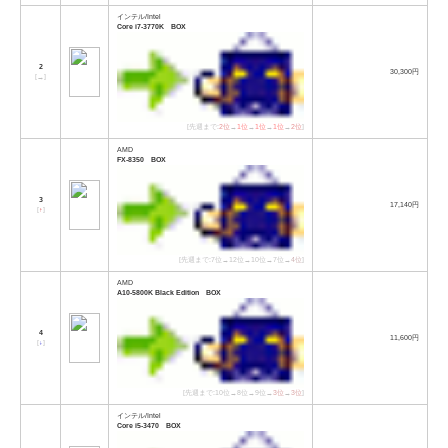
インテル/Intel
Core i7-3770K BOX
2
30,300円
[
→
]
[先週まで:
2位
→
1位
→
1位
→
1位
→
2位
]
AMD
FX-8350 BOX
3
17,140円
[
↑
]
[先週まで:7位→12位→10位→7位→
4位
]
AMD
A10-5800K Black Edition BOX
4
11,600円
[
↓
]
[先週まで:10位→8位→9位→
3位
→
3位
]
インテル/Intel
Core i5-3470 BOX