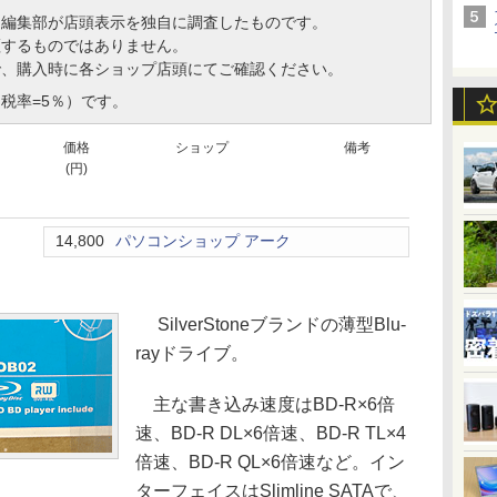
、編集部が店頭表示を独自に調査したものです。
証するものではありません。
で、購入時に各ショップ店頭にてご確認ください。
税率=5％）です。
価格
ショップ
備考
(円)
14,800
パソコンショップ アーク
SilverStoneブランドの薄型Blu-
rayドライブ。
主な書き込み速度はBD-R×6倍
速、BD-R DL×6倍速、BD-R TL×4
倍速、BD-R QL×6倍速など。イン
ターフェイスはSlimline SATAで、