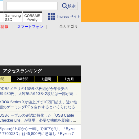
Impress サイト
全カテゴリ
原情報
スマートフォン
アクセスランキング
時間
24時間
1週間
1カ月
DDR5メモリの16GB×2枚組が今年最安の
39,980円、大容量の64GB×2枚組は一部が続騰
[8月前半のメモリ価格]
XBOX Series Xが値上げで10万円超え。近い性
能のゲーミングPCを自作するといくらになる？
【石田賀津男の『酒の肴にPCゲーム』】
USBケーブルの確認に特化した「USB Cable
Checker Lite」が登場、必要な機能を凝縮しコ
ンパクトに 7日発売
Ryzenが上昇から一転して値下がり、「Ryzen
7 7700X3D」は45,800円に急落し「Ryzen 7
7800X3D」との価格逆転解消 [8月前半のCPU