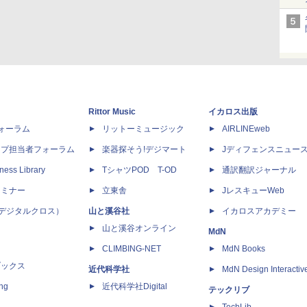
Rittor Music
イカロス出版
dフォーラム
リットーミュージック
AIRLINEweb
ップ担当者フォーラム
楽器探そう!デジマート
Jディフェンスニュー
ness Library
TシャツPOD T-OD
通訳翻訳ジャーナル
セミナー
立東舎
JレスキューWeb
 X（デジタルクロス）
山と溪谷社
イカロスアカデミー
山と溪谷オンライン
MdN
CLIMBING-NET
MdN Books
ブックス
近代科学社
MdN Design Interactiv
ing
近代科学社Digital
テックリブ