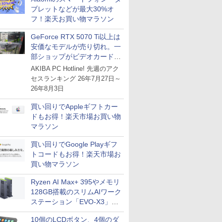
ブレットなどが最大30%オ
フ！楽天お買い物マラソン
GeForce RTX 5070 Ti以上は
安価なモデルが売り切れ。一
部ショップがビデオカードの
購入制限を実施したニュース
AKIBA PC Hotline! 先週のアク
が注目を集める
セスランキング 26年7月27日～
26年8月3日
買い回りでAppleギフトカー
ドもお得！楽天市場お買い物
マラソン
買い回りでGoogle Playギフ
トコードもお得！楽天市場お
買い物マラソン
Ryzen AI Max+ 395やメモリ
128GB搭載のスリムAIワーク
ステーション「EVO-X3」が
GMKtecから
10個のLCDボタン、4個のダ