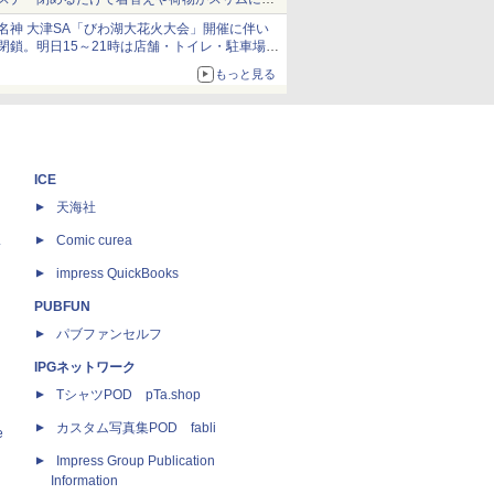
とまる
名神 大津SA「びわ湖大花火大会」開催に伴い
閉鎖。明日15～21時は店舗・トイレ・駐車場の
利用不可
もっと見る
ICE
天海社
ス
Comic curea
impress QuickBooks
PUBFUN
パブファンセルフ
IPGネットワーク
TシャツPOD pTa.shop
カスタム写真集POD fabli
e
Impress Group Publication
Information