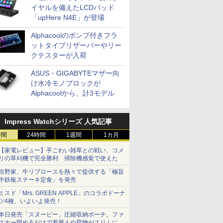
イヤルを備えたLCDパッド
「upHere N4E」が登場
Alphacoolのポンプ付きフラ
ットタイプリザーバーやリー
クテスターが入荷
ASUS・GIGABYTEマザー向
け水冷モノブロックが
Alphacoolから、計3モデル
Impress Watchシリーズ 人気記事
時間
24時間
1週間
1カ月
【家電レビュー】手ごわい雑草との戦い、コメ
リの草刈機で完全勝利 掃除機感覚で使えた
吉野家、牛リブロースを熱々で提供する「極旨
牛鉄板ステーキ定食」を発売
ミスド「Mrs. GREEN APPLE」のコラボドーナ
ツ4種、いよいよ発売！
本日発売「スヌーピー」圧縮収納ポーチ。ファ
スナー閉めるだけで着替えや荷物がスリムにま