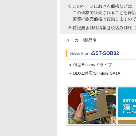
※
このページにおける価格などは
この価格で販売されることを保
実際の販売価格は変動しますの
※
特記無き価格情報は税込み価格（
メーカー/製品名
SST-SOB02
SilverStone
薄型Blu-rayドライブ
BDXL対応/Slimline SATA