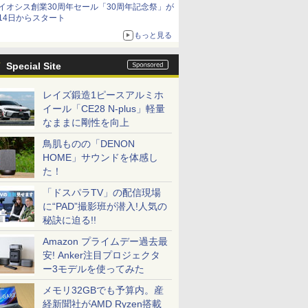
イオシス創業30周年セール「30周年記念祭」が
価格]
14日からスタート
もっと見る
Special Site
レイズ鍛造1ピースアルミホ
イール「CE28 N-plus」軽量
なままに剛性を向上
鳥肌ものの「DENON
HOME」サウンドを体感し
た！
「ドスパラTV」の配信現場
に“PAD”撮影班が潜入!人気の
秘訣に迫る!!
Amazon プライムデー過去最
安! Anker注目プロジェクタ
ー3モデルを使ってみた
メモリ32GBでも予算内。産
経新聞社がAMD Ryzen搭載