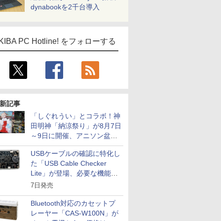
dynabookを2千台導入
KIBA PC Hotline! をフォローする
新記事
「しぐれうい」とコラボ！神
田明神「納涼祭り」が8月7日
～9日に開催、アニソン盆踊
りや屋台グルメなどもあり
USBケーブルの確認に特化し
た「USB Cable Checker
Lite」が登場、必要な機能を
凝縮しコンパクトに
7日発売
Bluetooth対応のカセットプ
レーヤー「CAS-W100N」が