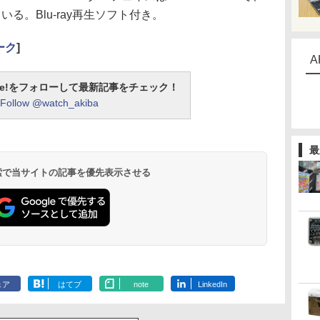
る。Blu-ray再生ソフト付き。
ーク
]
A
otline!をフォローして最新記事をチェック！
Follow @watch_akiba
最
 検索で当サイトの記事を優先表示させる
ェア
はてブ
note
LinkedIn