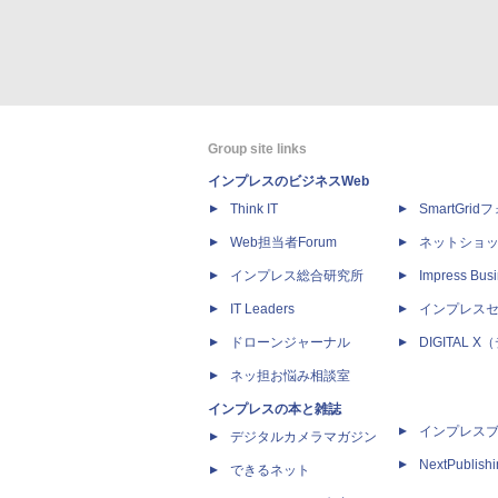
Group site links
インプレスのビジネスWeb
Think IT
SmartGri
Web担当者Forum
ネットショ
インプレス総合研究所
Impress Busi
IT Leaders
インプレス
ドローンジャーナル
DIGITAL
ネッ担お悩み相談室
インプレスの本と雑誌
インプレス
デジタルカメラマガジン
NextPublish
できるネット