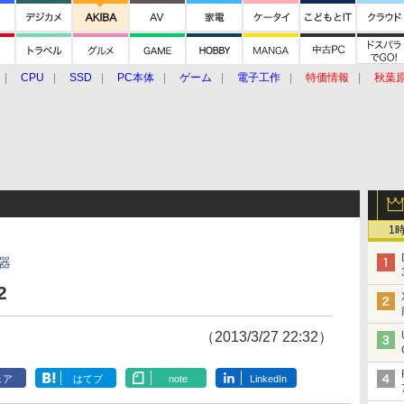
CPU
SSD
PC本体
ゲーム
電子工作
特価情報
秋葉
グルメ
イベント
価格動向
1
器
2
（2013/3/27 22:32）
ェア
はてブ
note
LinkedIn