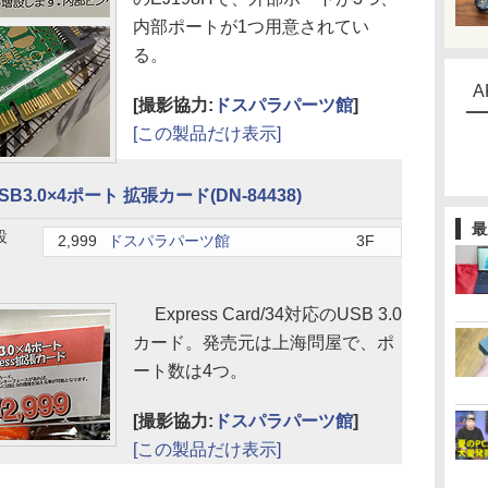
内部ポートが1つ用意されてい
る。
A
[撮影協力:
ドスパラパーツ館
]
[この製品だけ表示]
SB3.0×4ポート 拡張カード(DN-84438)
最
設
2,999
ドスパラパーツ館
3F
Express Card/34対応のUSB 3.0
カード。発売元は上海問屋で、ポ
ート数は4つ。
[撮影協力:
ドスパラパーツ館
]
[この製品だけ表示]