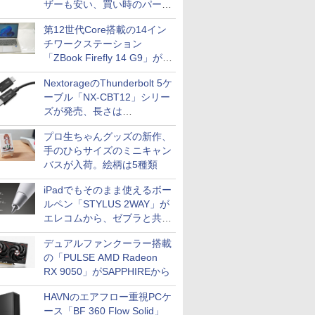
ザーも安い、買い時のパーツ
は？【8月7日(金)22時配信】
第12世代Core搭載の14イン
チワークステーション
「ZBook Firefly 14 G9」が
79,800円！秋葉原で中古PC
NextorageのThunderbolt 5ケ
セール
ーブル「NX-CBT12」シリー
ズが発売、長さは
30cm/50cm/1mの3種類
プロ生ちゃんグッズの新作、
手のひらサイズのミニキャン
バスが入荷。絵柄は5種類
iPadでもそのまま使えるボー
ルペン「STYLUS 2WAY」が
エレコムから、ゼブラと共同
開発
デュアルファンクーラー搭載
の「PULSE AMD Radeon
RX 9050」がSAPPHIREから
HAVNのエアフロー重視PCケ
ース「BF 360 Flow Solid」