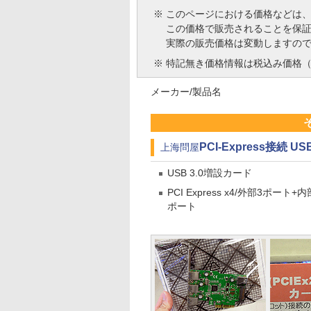
※
このページにおける価格などは
この価格で販売されることを保
実際の販売価格は変動しますの
※
特記無き価格情報は税込み価格（
メーカー/製品名
PCI-Express接続 U
上海問屋
USB 3.0増設カード
PCI Express x4/外部3ポート+内
ポート