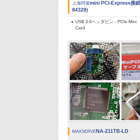
mini PCI-Expre
上海問屋
84329)
USB 3.0ヘッダピン - PCIe Mini
Card
NA-211TB-LD
MAXSERVE