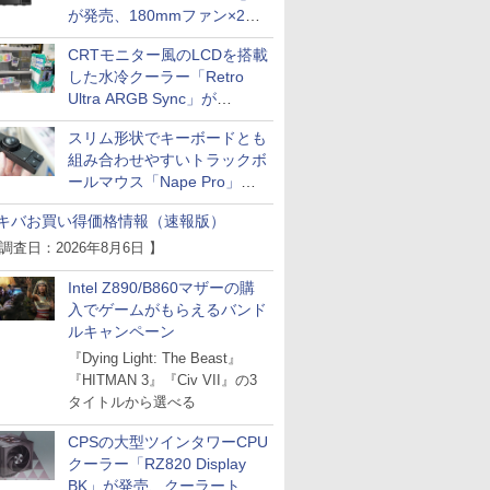
が発売、180mmファン×2搭
載
CRTモニター風のLCDを搭載
した水冷クーラー「Retro
Ultra ARGB Sync」が
Thermaltakeから
スリム形状でキーボードとも
組み合わせやすいトラックボ
ールマウス「Nape Pro」が
Keychronから
キバお買い得価格情報（速報版）
 調査日：2026年8月6日 】
Intel Z890/B860マザーの購
入でゲームがもらえるバンド
ルキャンペーン
『Dying Light: The Beast』
『HITMAN 3』『Civ VII』の3
タイトルから選べる
CPSの大型ツインタワーCPU
クーラー「RZ820 Display
BK」が発売、クーラートッ