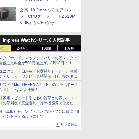
プに5インチ液晶搭載
全高118.5mmのデュアルタ
ワーCPUクーラー「RZ620M
X BK」がCPSから
Impress Watchシリーズ 人気記事
時間
24時間
1週間
1カ月
マクドナルド、マックデリバリーの朝マックの
最低注文料金が500円値上げ。8月18日より
1,500円から受付
ユニクロ、今日から「お盆特別セール」。涼感
シアサッカーワンピース待望値下げ、撥水ギア
ショーツは1990円に
ミスド「Mrs. GREEN APPLE」のコラボドーナ
ツ4種、いよいよ発売！
【家電レビュー】手ごわい雑草との戦い、コメ
リの草刈機で完全勝利 掃除機感覚で使えた
NTT島田社長、ソフトバンクのセブン出資に「d
ポイント使えるようにして」
もっと見る