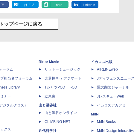
ェア
はてブ
note
LinkedIn
トップページに戻る
Rittor Music
イカロス出版
dフォーラム
リットーミュージック
AIRLINEweb
ップ担当者フォーラム
楽器探そう!デジマート
Jディフェンスニュー
ness Library
TシャツPOD T-OD
通訳翻訳ジャーナル
セミナー
立東舎
JレスキューWeb
 X（デジタルクロス）
山と溪谷社
イカロスアカデミー
山と溪谷オンライン
MdN
CLIMBING-NET
MdN Books
ブックス
近代科学社
MdN Design Interactiv