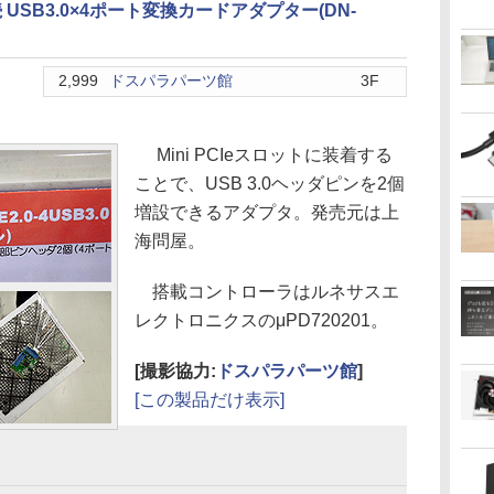
ss接続 USB3.0×4ポート変換カードアダプター(DN-
2,999
ドスパラパーツ館
3F
Mini PCIeスロットに装着する
ことで、USB 3.0ヘッダピンを2個
増設できるアダプタ。発売元は上
海問屋。
搭載コントローラはルネサスエ
レクトロニクスのμPD720201。
[撮影協力:
ドスパラパーツ館
]
[この製品だけ表示]