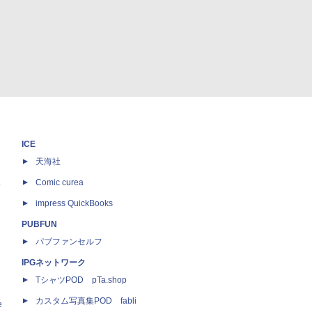
ICE
天海社
ス
Comic curea
impress QuickBooks
PUBFUN
パブファンセルフ
IPGネットワーク
TシャツPOD pTa.shop
カスタム写真集POD fabli
e