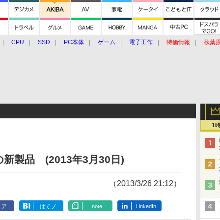
CPU
SSD
PC本体
ゲーム
電子工作
特価情報
秋葉
グルメ
イベント
価格動向
1
製品 (2013年3月30日)
（2013/3/26 21:12）
ェア
はてブ
note
LinkedIn