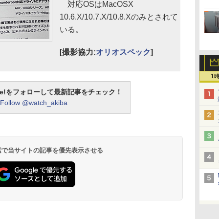
対応OSはMacOSX
10.6.X/10.7.X/10.8.Xのみとされて
いる。
[撮影協力:
オリオスペック
]
1
otline!をフォローして最新記事をチェック！
Follow @watch_akiba
 検索で当サイトの記事を優先表示させる