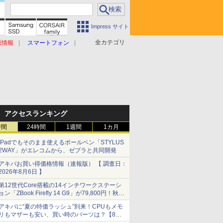
Impress サイト
全カテゴリ
原情報
スマートフォン
アクセスランキング
時間
24時間
1週間
1カ月
iPadでもそのまま使えるボールペン「STYLUS
2WAY」がエレコムから、ゼブラと共同開発
アキバお買い得価格情報（速報版） 【 調査日：
2026年8月6日 】
第12世代Core搭載の14インチワークステーシ
ョン「ZBook Firefly 14 G9」が79,800円！秋葉
原で中古PCセール
アキバに“夏の特価ラッシュ”到来！CPUもメモ
リもマザーも安い、買い時のパーツは？【8月7
日(金)22時配信】