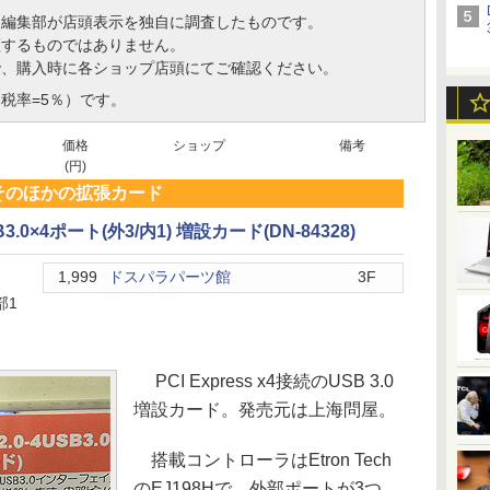
、編集部が店頭表示を独自に調査したものです。
証するものではありません。
で、購入時に各ショップ店頭にてご確認ください。
税率=5％）です。
価格
ショップ
備考
(円)
そのほかの拡張カード
SB3.0×4ポート(外3/内1) 増設カード(DN-84328)
1,999
ドスパラパーツ館
3F
部1
PCI Express x4接続のUSB 3.0
増設カード。発売元は上海問屋。
搭載コントローラはEtron Tech
のEJ198Hで、外部ポートが3つ、