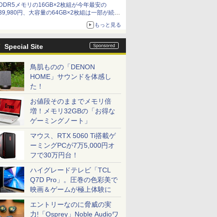
DDR5メモリの16GB×2枚組が今年最安の
39,980円、大容量の64GB×2枚組は一部が続騰
[8月前半のメモリ価格]
もっと見る
Special Site
鳥肌ものの「DENON
HOME」サウンドを体感し
た！
お値段そのままでメモリ倍
増！メモリ32GBの「お得な
ゲーミングノート」
マウス、RTX 5060 Ti搭載ゲ
ーミングPCが7万5,000円オ
フで30万円台！
ハイグレードテレビ「TCL
Q7D Pro」。圧巻の色彩美で
映画＆ゲームが極上体験に
エントリーなのに脅威の実
力!「Osprey」Noble Audioワ