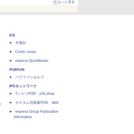
67%オフで990円
もっと見る
ICE
天海社
ス
Comic curea
impress QuickBooks
PUBFUN
パブファンセルフ
IPGネットワーク
TシャツPOD pTa.shop
カスタム写真集POD fabli
e
Impress Group Publication
Information