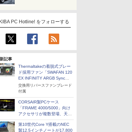
KIBA PC Hotline! をフォローする
新記事
Thermaltakeの着脱式ブレー
ド採用ファン「SWAFAN 120
EX INFINITY ARGB Sync」
に単品パッケージ
交換用リバースファンブレード
付属
CORSAIR製PCケース
「FRAME 4000/5000」向け
アクセサリが複数登場、天然
木製パネルや背面コネクタ対
第10世代Core Y搭載のNEC
応トレイなど
製12.5インチノートが17,800