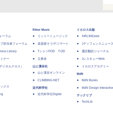
Rittor Music
イカロス出版
dフォーラム
リットーミュージック
AIRLINEweb
ップ担当者フォーラム
楽器探そう!デジマート
Jディフェンスニュー
ness Library
TシャツPOD T-OD
通訳翻訳ジャーナル
セミナー
立東舎
JレスキューWeb
 X（デジタルクロス）
山と溪谷社
イカロスアカデミー
山と溪谷オンライン
MdN
CLIMBING-NET
MdN Books
ブックス
近代科学社
MdN Design Interactiv
ing
近代科学社Digital
テックリブ
TechLib