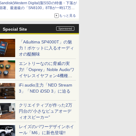
Sandisk(Western Digital)製SSDの特価・下落が
顕著、最速級の「SN8100」8TBが一時17万円
割れ [8月前半のSSD価格]
もっと見る
Special Site
「A&ultima SP4000T」の魅
力！ポケットに入るオーディ
オの醍醐味
エントリーなのに脅威の実
力!「Osprey」Noble Audioワ
イヤレスイヤフォン4機種を
一気に聴く
iFi audio主力「NEO Stream
3」「NEO iDSD 3」に迫る
クリエイティブが作った2万
円台の“小さなピュアオーデ
ィオスピーカー”
レイズのパワーデザインホイ
ール「M6」に新色登場!!