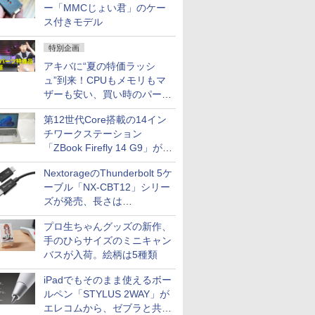
ー「MMCじょい君」のケー
ス付きモデル
特別企画
アキバに“夏の特価ラッシ
ュ”到来！CPUもメモリもマ
ザーも安い、買い時のパーツ
は？【8月7日(金)22時配信】
第12世代Core搭載の14イン
チワークステーション
「ZBook Firefly 14 G9」が
79,800円！秋葉原で中古PC
NextorageのThunderbolt 5ケ
セール
ーブル「NX-CBT12」シリー
ズが発売、長さは
30cm/50cm/1mの3種類
プロ生ちゃんグッズの新作、
手のひらサイズのミニキャン
バスが入荷。絵柄は5種類
iPadでもそのまま使えるボー
ルペン「STYLUS 2WAY」が
エレコムから、ゼブラと共同