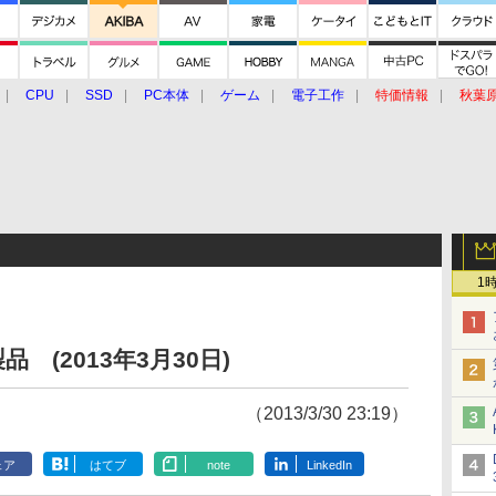
CPU
SSD
PC本体
ゲーム
電子工作
特価情報
秋葉
グルメ
イベント
価格動向
1
(2013年3月30日)
（2013/3/30 23:19）
ェア
はてブ
note
LinkedIn