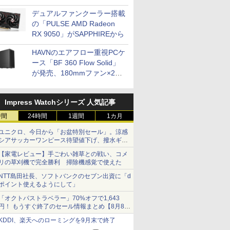
開発
デュアルファンクーラー搭載
の「PULSE AMD Radeon
RX 9050」がSAPPHIREから
HAVNのエアフロー重視PCケ
ース「BF 360 Flow Solid」
が発売、180mmファン×2搭
載
Impress Watchシリーズ 人気記事
時間
24時間
1週間
1カ月
ユニクロ、今日から「お盆特別セール」。涼感
シアサッカーワンピース待望値下げ、撥水ギア
ショーツは1990円に
【家電レビュー】手ごわい雑草との戦い、コメ
リの草刈機で完全勝利 掃除機感覚で使えた
NTT島田社長、ソフトバンクのセブン出資に「d
ポイント使えるようにして」
「オクトパストラベラー」70%オフで1,643
円！ もうすぐ終了のセール情報まとめ【8月8日
更新】
KDDI、楽天へのローミングを9月末で終了
ニンテンドーeショップでは「大神 絶景版」が