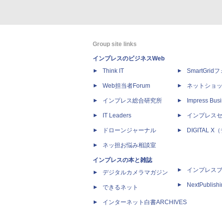
Group site links
インプレスのビジネスWeb
Think IT
SmartGri
Web担当者Forum
ネットショ
インプレス総合研究所
Impress Busi
IT Leaders
インプレス
ドローンジャーナル
DIGITAL
ネッ担お悩み相談室
インプレスの本と雑誌
インプレス
デジタルカメラマガジン
NextPublish
できるネット
インターネット白書ARCHIVES