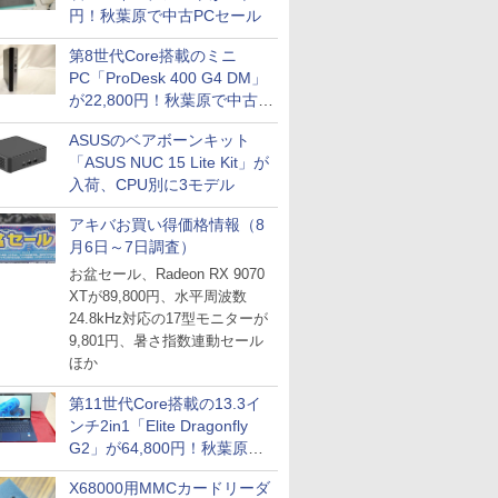
円！秋葉原で中古PCセール
第8世代Core搭載のミニ
PC「ProDesk 400 G4 DM」
が22,800円！秋葉原で中古
PCセール
ASUSのベアボーンキット
「ASUS NUC 15 Lite Kit」が
入荷、CPU別に3モデル
アキバお買い得価格情報（8
月6日～7日調査）
お盆セール、Radeon RX 9070
XTが89,800円、水平周波数
24.8kHz対応の17型モニターが
9,801円、暑さ指数連動セール
ほか
第11世代Core搭載の13.3イ
ンチ2in1「Elite Dragonfly
G2」が64,800円！秋葉原で
中古PCセール
X68000用MMCカードリーダ