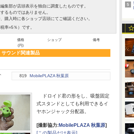
、編集部が店頭表示を独自に調査したものです。
証するものではありません。
で、購入時に各ショップ店頭にてご確認ください。
税率=5％）です。
価格
ショップ
備考
(円)
サウンド関連製品
ト
819
MobilePLAZA 秋葉原
ドロイド君の形をし、吸盤固定
式スタンドとしても利用できるイ
ヤホンジャック分配器。
[撮影協力:
MobilePLAZA 秋葉原
]
[この製品だけ表示]