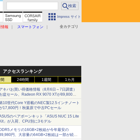
Impress サイト
全カテゴリ
原情報
スマートフォン
アクセスランキング
時間
24時間
1週間
1カ月
アキバお買い得価格情報（8月6日～7日調査）
お盆セール、Radeon RX 9070 XTが89,800
円、水平周波数24.8kHz対応の17型モニターが
第10世代Core Y搭載のNEC製12.5インチノート
9,801円、暑さ指数連動セール ほか
が17,800円！秋葉原で中古PCセール
ASUSのベアボーンキット「ASUS NUC 15 Lite
Kit」が入荷、CPU別に3モデル
DDR5メモリの16GB×2枚組が今年最安の
39,980円、大容量の64GB×2枚組は一部が続騰
[8月前半のメモリ価格]