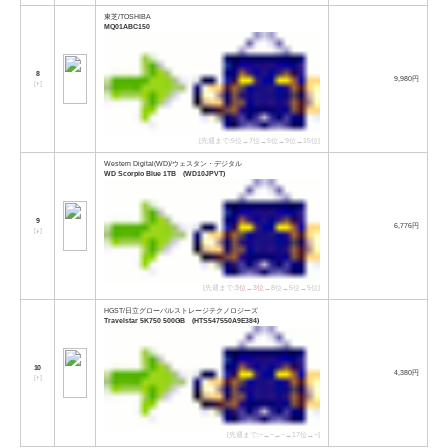
東芝/TOSHIBA
MQ01ABC150
8
9,980円
[
↑
]
[先週まで:5位→7位→5位→9位→15位]
Western Digital(WD)/ウェスタン・デジタル
WD Scorpio Blue 1TB (WD10JPVT)
9
6,776円
[
↓
]
[先週まで:
3位
→
3位
→8位→5位→5位]
HGST/日立グローバルストレージテクノロジーズ
Travelstar 5K750 500GB (HTS547550A9E384)
10
4,380円
[
↑
]
[先週まで:−→−→−→17位→−]