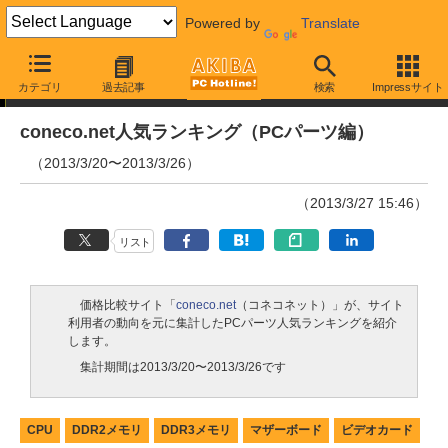
Powered by
Translate
ランキング
カテゴリ
過去記事
検索
Impressサイト
coneco.net人気ランキング（PCパーツ編）
（2013/3/20〜2013/3/26）
（2013/3/27 15:46）
リスト
価格比較サイト「
coneco.net
（コネコネット）」が、サイト
利用者の動向を元に集計したPCパーツ人気ランキングを紹介
します。
集計期間は2013/3/20〜2013/3/26です
CPU
DDR2メモリ
DDR3メモリ
マザーボード
ビデオカード