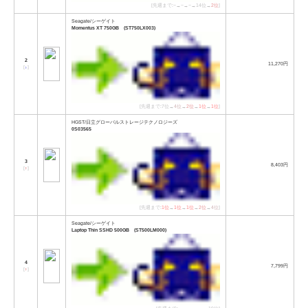
[先週まで:−→−→−→14位→
2位
]
Seagate/シーゲイト
Momentus XT 750GB (ST750LX003)
2
11,270円
[
↓
]
[先週まで:7位→
4位
→
2位
→
1位
→
1位
]
HGST/日立グローバルストレージテクノロジーズ
0S03565
3
8,403円
[
↑
]
[先週まで:
1位
→
1位
→
1位
→
2位
→
4位
]
Seagate/シーゲイト
Laptop Thin SSHD 500GB (ST500LM000)
4
7,799円
[
↑
]