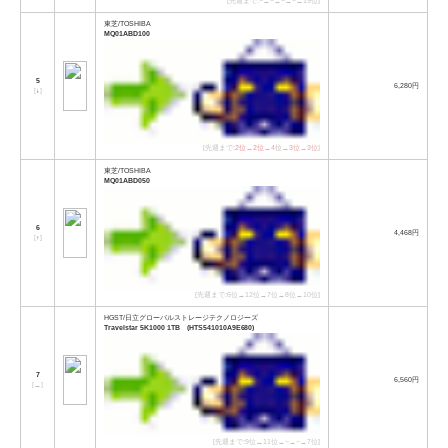
[先週まで:−→−→−→−→19位]
東芝/TOSHIBA
MQ01ABD100
5
6,280円
[
↓
]
[先週まで:
2位
→
2位
→
4位
→
3位
→
3位
]
東芝/TOSHIBA
MQ01ABD050
6
4,468円
[
↑
]
[先週まで:6位→12位→7位→8位→10位]
HGST/日立グローバルストレージテクノロジーズ
Travelstar 5K1000 1TB (HTS541010A9E680)
7
6,560円
[
→
]
[先週まで:9位→11位→−→−→7位]