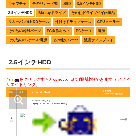
キャプチャ
その他カード類
SSD
3.5インチHDD
2.5インチHDD
Blu-rayドライブ
その他ドライブベイ内蔵品
リムーバブルHDDケース
外付けドライブケース
CPUクーラー
その他の冷却パーツ
PC自作キット
PCケース
電源
その他のPCケース/電源
その他のパーツ
液晶ディスプレイ
2.5インチHDD
※
をクリックするとconeco.netで価格比較できます（アフィ
リエイトリンク）
参考価格
順位
画像
メーカー名／製品名
（coneco.net最安値）
Seagate/シーゲイト
Laptop SSHD 1TB (ST1000LM014)
1
11,979円
[
↑
]