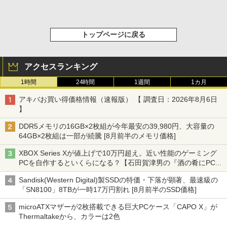
トップページに戻る
アクセスランキング
1時間
24時間
1週間
1カ月
アキバお買い得価格情報（速報版） 【 調査日：2026年8月6日
】
DDR5メモリの16GB×2枚組が今年最安の39,980円、大容量の
64GB×2枚組は一部が続騰 [8月前半のメモリ価格]
XBOX Series Xが値上げで10万円超え。近い性能のゲーミング
PCを自作するといくらになる？【石田賀津男の『酒の肴にPCゲ
ーム』】
Sandisk(Western Digital)製SSDの特価・下落が顕著、最速級の
「SN8100」8TBが一時17万円割れ [8月前半のSSD価格]
microATXマザーが2枚搭載できる巨大PCケース「CAPO X」が
Thermaltakeから、カラーは2色