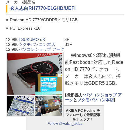
メーカー/製品名
玄人志向
RH7770-E1GHD/UEFI
Radeon HD 7770/GDDR5メモリ1GB
PCI Express x16
12,980
TSUKUMO eX.
3F
12,980
ツクモパソコン本店
B1F
12,980
パソコンショップ アーク
Windows8の高速起動機
能Fast bootに対応したRade
on HD 7770ビデオカード。
メーカーは玄人志向で、搭
載メモリはGDDR5 1GB。
[撮影協力:
パソコンショップ ア
ーク
と
ツクモパソコン本店
]
AKIBA PC Hotline!を
フォローして最新記事
をチェック！
Follow @watch_akiba