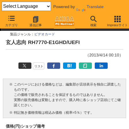
Powered by
Translate
今週見つけた新製品
カテゴリ
過去記事
検索
Impressサイト
製品ジャンル：
ビデオカード
玄人志向 RH7770-E1GHD/UEFI
（2013/4/14 00:10）
リスト
※
このページにおける価格などは、編集部が店頭表示を独自に調査した
ものです。
この価格で販売されることを保証するものではありません。
実際の販売価格は変動しますので、購入時に各ショップ店頭にてご確
認ください。
※
特記無き価格情報は税込み価格（税率=5％）です。
価格(円)
ショップ
備考