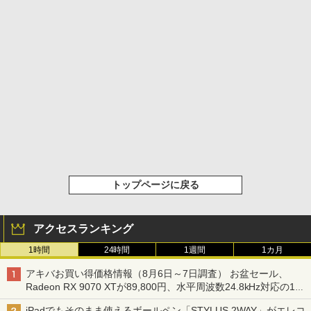
トップページに戻る
アクセスランキング
1時間
24時間
1週間
1カ月
アキバお買い得価格情報（8月6日～7日調査） お盆セール、
Radeon RX 9070 XTが89,800円、水平周波数24.8kHz対応の17
型モニターが9,801円、暑さ指数連動セール ほか
iPadでもそのまま使えるボールペン「STYLUS 2WAY」がエレコ