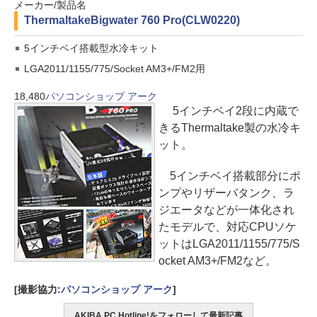
メーカー/製品名
Thermaltake
Bigwater 760 Pro(CLW0220)
5インチベイ搭載型水冷キット
LGA2011/1155/775/Socket AM3+/FM2用
18,480
パソコンショップ アーク
5インチベイ2段に内蔵で
きるThermaltake製の水冷キ
ット。
5インチベイ搭載部分にポ
ンプやリザーバタンク、ラ
ジエータなどが一体化され
たモデルで、対応CPUソケ
ットはLGA2011/1155/775/S
ocket AM3+/FM2など。
[撮影協力:
パソコンショップ アーク
]
AKIBA PC Hotline!をフォローして最新記事