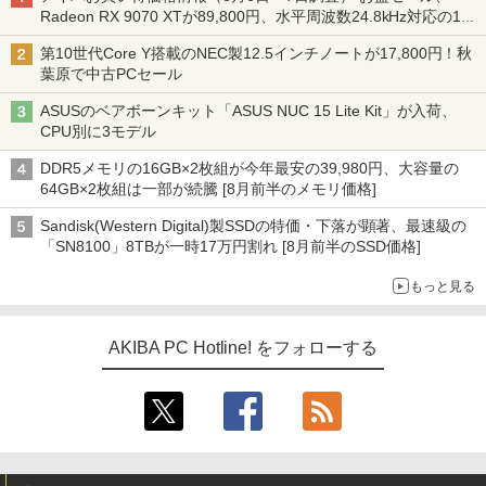
Radeon RX 9070 XTが89,800円、水平周波数24.8kHz対応の17
型モニターが9,801円、暑さ指数連動セール ほか
第10世代Core Y搭載のNEC製12.5インチノートが17,800円！秋
葉原で中古PCセール
ASUSのベアボーンキット「ASUS NUC 15 Lite Kit」が入荷、
CPU別に3モデル
DDR5メモリの16GB×2枚組が今年最安の39,980円、大容量の
64GB×2枚組は一部が続騰 [8月前半のメモリ価格]
Sandisk(Western Digital)製SSDの特価・下落が顕著、最速級の
「SN8100」8TBが一時17万円割れ [8月前半のSSD価格]
もっと見る
AKIBA PC Hotline! をフォローする