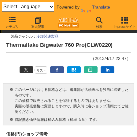
Powered by
Translate
今週見つけた新製品
カテゴリ
過去記事
検索
Impressサイト
製品ジャンル：
冷却関連製品
Thermaltake Bigwater 760 Pro(CLW0220)
（2013/4/17 22:47）
リスト
※
このページにおける価格などは、編集部が店頭表示を独自に調査した
ものです。
この価格で販売されることを保証するものではありません。
実際の販売価格は変動しますので、購入時に各ショップ店頭にてご確
認ください。
※
特記無き価格情報は税込み価格（税率=5％）です。
価格(円)
ショップ
備考