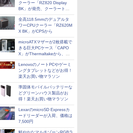
クーラー「RZ820 Display
BK」が発売、クーラートッ
プに5インチ液晶搭載
全高118.5mmのデュアルタ
ワーCPUクーラー「RZ620M
X BK」がCPSから
microATXマザーが2枚搭載で
きる巨大PCケース「CAPO
X」がThermaltakeから、カ
ラーは2色
LenovoのノートPCやゲーミ
ングタブレットなどがお得！
楽天お買い物マラソン
準固体モバイルバッテリーな
どグリーンハウス製品がお
得！楽天お買い物マラソン
LexarのmicroSD Expressカ
ードリーダーが入荷、価格は
7,500円
鮮やかなマルチゾーンRGBラ