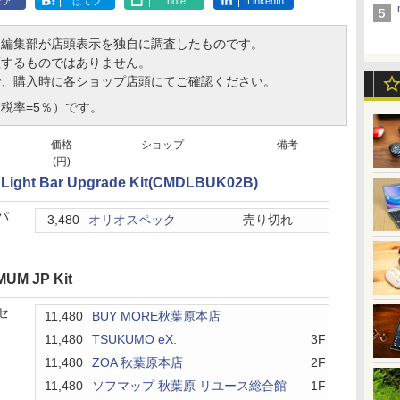
ェア
はてブ
note
LinkedIn
、編集部が店頭表示を独自に調査したものです。
証するものではありません。
で、購入時に各ショップ店頭にてご確認ください。
税率=5％）です。
価格
ショップ
備考
(円)
 Light Bar Upgrade Kit(CMDLBUK02B)
パ
3,480
オリオスペック
売り切れ
UM JP Kit
枚セ
11,480
BUY MORE秋葉原本店
11,480
TSUKUMO eX.
3F
11,480
ZOA 秋葉原本店
2F
11,480
ソフマップ 秋葉原 リユース総合館
1F