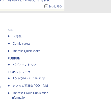
め」、料金値上げへの考え方にも言及
もっと見る
ICE
天海社
ス
Comic curea
impress QuickBooks
PUBFUN
パブファンセルフ
IPGネットワーク
TシャツPOD pTa.shop
カスタム写真集POD fabli
e
Impress Group Publication
Information