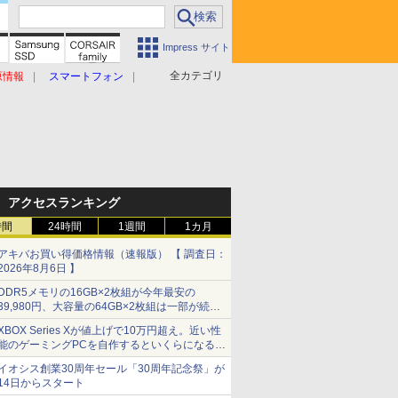
Impress サイト
全カテゴリ
原情報
スマートフォン
アクセスランキング
時間
24時間
1週間
1カ月
アキバお買い得価格情報（速報版） 【 調査日：
2026年8月6日 】
DDR5メモリの16GB×2枚組が今年最安の
39,980円、大容量の64GB×2枚組は一部が続騰
[8月前半のメモリ価格]
XBOX Series Xが値上げで10万円超え。近い性
能のゲーミングPCを自作するといくらになる？
【石田賀津男の『酒の肴にPCゲーム』】
イオシス創業30周年セール「30周年記念祭」が
14日からスタート