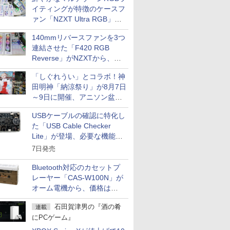
イティングが特徴のケースフ
ァン「NZXT Ultra RGB」が
発売、計8製品
140mmリバースファンを3つ
連結させた「F420 RGB
Reverse」がNZXTから、単
一フレーム採用
「しぐれうい」とコラボ！神
田明神「納涼祭り」が8月7日
～9日に開催、アニソン盆踊
りや屋台グルメなどもあり
USBケーブルの確認に特化し
た「USB Cable Checker
Lite」が登場、必要な機能を
凝縮しコンパクトに
7日発売
Bluetooth対応のカセットプ
レーヤー「CAS-W100N」が
オーム電機から、価格は
5,940円
石田賀津男の『酒の肴
連載
にPCゲーム』