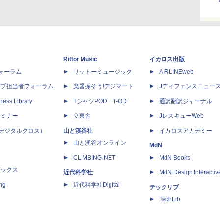
Rittor Music
イカロス出版
dフォーラム
リットーミュージック
AIRLINEweb
ップ担当者フォーラム
楽器探そう!デジマート
Jディフェンスニュー
ness Library
TシャツPOD T-OD
通訳翻訳ジャーナル
セミナー
立東舎
JレスキューWeb
 X（デジタルクロス）
山と溪谷社
イカロスアカデミー
山と溪谷オンライン
MdN
CLIMBING-NET
MdN Books
ブックス
近代科学社
MdN Design Interactiv
ing
近代科学社Digital
テックリブ
TechLib