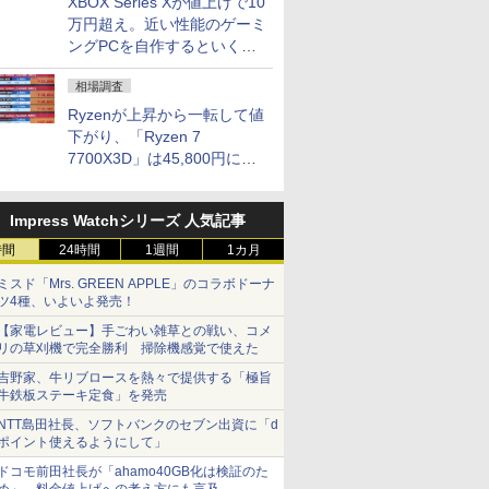
XBOX Series Xが値上げで10
万円超え。近い性能のゲーミ
ングPCを自作するといくら
になる？
相場調査
Ryzenが上昇から一転して値
下がり、「Ryzen 7
7700X3D」は45,800円に急
落し「Ryzen 7 7800X3D」
との価格逆転解消 [8月前半の
Impress Watchシリーズ 人気記事
CPU価格]
時間
24時間
1週間
1カ月
ミスド「Mrs. GREEN APPLE」のコラボドーナ
ツ4種、いよいよ発売！
【家電レビュー】手ごわい雑草との戦い、コメ
リの草刈機で完全勝利 掃除機感覚で使えた
吉野家、牛リブロースを熱々で提供する「極旨
牛鉄板ステーキ定食」を発売
NTT島田社長、ソフトバンクのセブン出資に「d
ポイント使えるようにして」
ドコモ前田社長が「ahamo40GB化は検証のた