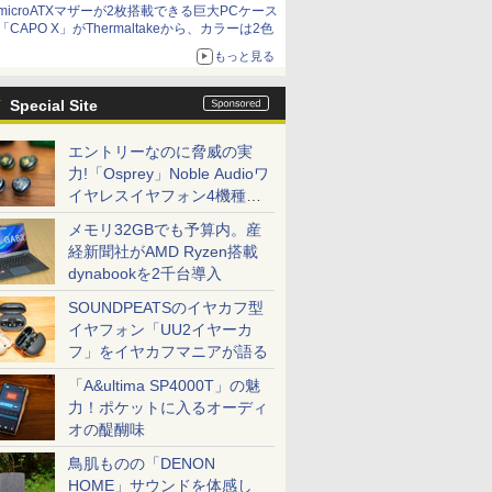
microATXマザーが2枚搭載できる巨大PCケース
「CAPO X」がThermaltakeから、カラーは2色
もっと見る
Special Site
エントリーなのに脅威の実
力!「Osprey」Noble Audioワ
イヤレスイヤフォン4機種を
一気に聴く
メモリ32GBでも予算内。産
経新聞社がAMD Ryzen搭載
dynabookを2千台導入
SOUNDPEATSのイヤカフ型
イヤフォン「UU2イヤーカ
フ」をイヤカフマニアが語る
「A&ultima SP4000T」の魅
力！ポケットに入るオーディ
オの醍醐味
鳥肌ものの「DENON
HOME」サウンドを体感し