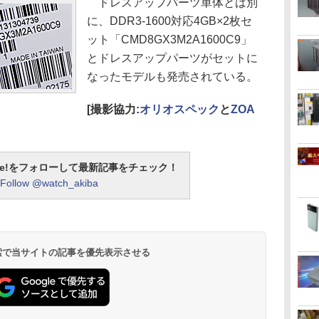
ドレスアップパーツ単体とは別
に、DDR3-1600対応4GB×2枚セ
ット「CMD8GX3M2A1600C9」
とドレスアップパーツがセットに
なったモデルも発売されている。
[撮影協力:
オリオスペック
と
ZOA
otline!をフォローして最新記事をチェック！
Follow @watch_akiba
 検索で当サイトの記事を優先表示させる