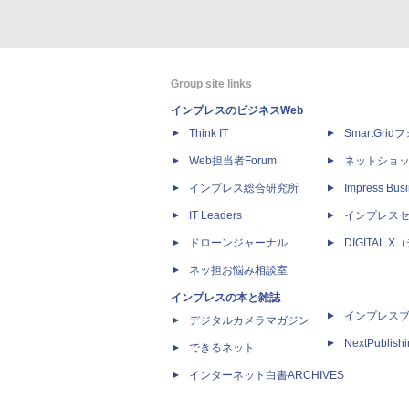
Group site links
インプレスのビジネスWeb
Think IT
SmartGri
Web担当者Forum
ネットショ
インプレス総合研究所
Impress Busi
IT Leaders
インプレス
ドローンジャーナル
DIGITAL
ネッ担お悩み相談室
インプレスの本と雑誌
インプレス
デジタルカメラマガジン
NextPublish
できるネット
インターネット白書ARCHIVES