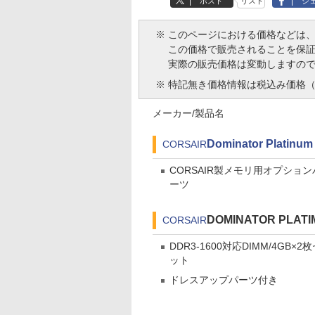
ポスト
リスト
シ
※
このページにおける価格などは
この価格で販売されることを保
実際の販売価格は変動しますの
※
特記無き価格情報は税込み価格（
メーカー/製品名
Dominator Platinum
CORSAIR
CORSAIR製メモリ用オプション
ーツ
DOMINATOR PLATIM
CORSAIR
DDR3-1600対応DIMM/4GB×2
ット
ドレスアップパーツ付き