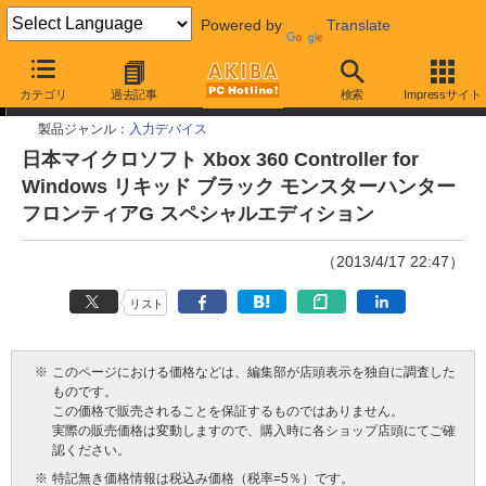
Powered by
Translate
今週見つけた新製品
カテゴリ
過去記事
検索
Impressサイト
製品ジャンル：
入力デバイス
日本マイクロソフト Xbox 360 Controller for
Windows リキッド ブラック モンスターハンター
フロンティアG スペシャルエディション
（2013/4/17 22:47）
リスト
※
このページにおける価格などは、編集部が店頭表示を独自に調査した
ものです。
この価格で販売されることを保証するものではありません。
実際の販売価格は変動しますので、購入時に各ショップ店頭にてご確
認ください。
※
特記無き価格情報は税込み価格（税率=5％）です。