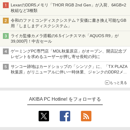
LexarのDDR5メモリ「THOR RGB 2nd Gen」が入荷、64GB×2
枚組など3種類
令和のファミコンディスクシステム？安価に書き換え可能なGB
用「しましまディスクシステム」
ライカ監修カメラ搭載の6.5インチスマホ「AQUOS R9」が
39,000円！中古セール
ゲーミングPC専門店「MDL秋葉原店」がオープン、開店記念プ
レゼントを求めるユーザーが押し寄せ長蛇の列に
サンコー跡地はカードショップの「シンソク」に、「TX PLAZA
秋葉原」がリニューアルに伴い一時休業、ジャンクのDDR2メモ
リが100円で販売など～ 最近の秋葉原 ～
もっと見る
AKIBA PC Hotline! をフォローする