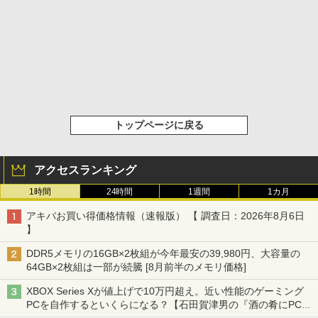
トップページに戻る
アクセスランキング
1時間
24時間
1週間
1カ月
アキバお買い得価格情報（速報版） 【 調査日：2026年8月6日
】
DDR5メモリの16GB×2枚組が今年最安の39,980円、大容量の
64GB×2枚組は一部が続騰 [8月前半のメモリ価格]
XBOX Series Xが値上げで10万円超え。近い性能のゲーミング
PCを自作するといくらになる？【石田賀津男の『酒の肴にPCゲ