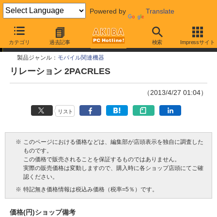
Powered by
Translate
今週見つけた新製品
カテゴリ
過去記事
検索
Impressサイト
製品ジャンル：
モバイル関連機器
リレーション 2PACRLES
（2013/4/27 01:04）
リスト
※
このページにおける価格などは、編集部が店頭表示を独自に調査した
ものです。
この価格で販売されることを保証するものではありません。
実際の販売価格は変動しますので、購入時に各ショップ店頭にてご確
認ください。
※
特記無き価格情報は税込み価格（税率=5％）です。
価格(円)
ショップ
備考