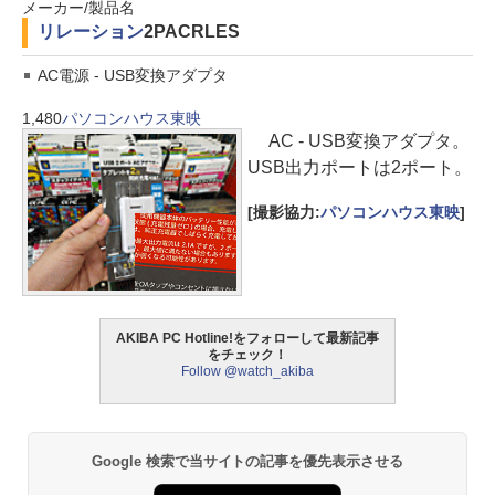
メーカー/製品名
リレーション
2PACRLES
AC電源 - USB変換アダプタ
1,480
パソコンハウス東映
AC - USB変換アダプタ。
USB出力ポートは2ポート。
[撮影協力:
パソコンハウス東映
]
AKIBA PC Hotline!をフォローして最新記事
をチェック！
Follow @watch_akiba
Google 検索で当サイトの記事を優先表示させる