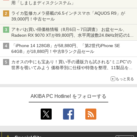
用「しましまディスクシステム」
ライカ監修カメラ搭載の6.5インチスマホ「AQUOS R9」が
39,000円！中古セール
アキバお買い得価格情報（8月6日～7日調査） お盆セール、
Radeon RX 9070 XTが89,800円、水平周波数24.8kHz対応の17
型モニターが9,801円、暑さ指数連動セール ほか
「iPhone 14 128GB」が58,880円、「第2世代iPhone SE
64GB」が18,880円！中古Bランク品セール
カオスの中にも宝あり！買い手の通販力も試される“ミニPC”の
世界を覗いてみよう 価格帯別に仕様や特徴を整理、11製品をピ
ックアップ text by 石川 ひさよし
もっと見る
AKIBA PC Hotline! をフォローする