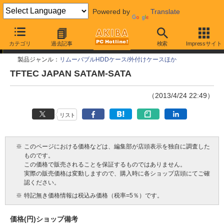
Powered by
Translate
今週見つけた新製品
カテゴリ
過去記事
検索
Impressサイト
製品ジャンル：
リムーバブルHDDケース/外付けケースほか
TFTEC JAPAN SATAM-SATA
（2013/4/24 22:49）
リスト
※
このページにおける価格などは、編集部が店頭表示を独自に調査した
ものです。
この価格で販売されることを保証するものではありません。
実際の販売価格は変動しますので、購入時に各ショップ店頭にてご確
認ください。
※
特記無き価格情報は税込み価格（税率=5％）です。
価格(円)
ショップ
備考